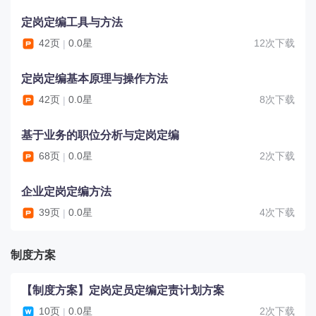
板.xls》等，这些工具表格用于定岗定编的动态管理、
定岗定编工具与方法
定编定员的统计以及定岗定编的明细记录等。最后，还
有一些指导手册的文档，如《OD管理中的“六定”操
42页
0.0星
12次下载
|
作.doc》、《HR六定基础知识.doc》等，这些指导手册
提供了关于定岗定编的操作指南和基础知识。整个专题
定岗定编基本原理与操作方法
的文档集合涵盖了企业定岗定编的方法、制度方案、工
42页
0.0星
8次下载
|
具表格和指导手册等内容。
基于业务的职位分析与定岗定编
68页
0.0星
2次下载
|
企业定岗定编方法
39页
0.0星
4次下载
|
制度方案
【制度方案】定岗定员定编定责计划方案
10页
0.0星
2次下载
|