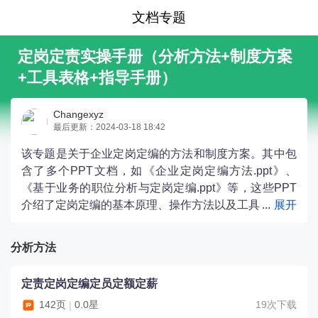
文档专题
定岗定责实操手册（分析方法+制度方案
+工具表格+指导手册）
Changexyz
最后更新：2024-03-18 18:42
该专题是关于企业定岗定编的方法和制度方案。其中包
含了多个PPT文档，如《企业定岗定编方法.ppt》、
《基于业务的职位分析与定岗定编.ppt》等，这些PPT
介绍了定岗定编的基本原理、操作方法以及工具
与方法。此外，还有多个制度方案的文档，如《公司定
岗定编定员定责实施方案.doc》、《员工定岗定薪及晋
分析方法
升办法.doc》等，这些制度方案详细规定了定岗定编的
管理规定、工作方案以及薪酬分配方案等。另外，还包
定责定岗定编定员定额定薪
括了多个工具表格的文档，如《人力资源部岗位编
142页
0.0星
19次下载
|
制.xls》、《人员定岗定编表-职位序列体系部门-模