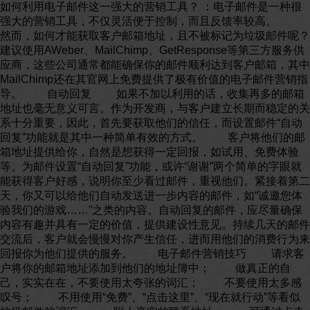
如何利用电子邮件这一强大的营销工具？ ：电子邮件是一种很
强大的营销工具，不仅灵活便于控制，而且反馈率较高。
然而，如何才能获取客户邮箱地址，且不被标记为垃圾邮件呢？
建议使用AWeber、MailChimp、GetResponse等第三方服务供
应商，这些公司通常都能确保你的邮件顺利达到客户邮箱，其中
MailChimp还在其官网上免费提供了极有价值的电子邮件营销指
导。 自动回复 如果不加以利用的话，收集再多的邮箱
地址也毫无意义可言。作为开发商，与客户建立长期而稳定的关
系十分重要，因此，首先要获取他们的信任，而设置邮件“自动
回复”功能就是其中一种简单有效的方式。 客户将他们的邮
箱地址提供给你，自然是想获得一定回报，如试用、免费体验
等。为邮件设置“自动回复”功能，或许“谢谢”两个简单的字眼就
能获得客户好感，说明你至少看过邮件，重视他们。紧接着第二
天，你又可以给他们自动发送进一步内容的邮件，如“诚邀您体
验我们的游戏……”之类的内容。自动回复的邮件，应尽量确保
内容有趣并具有一定的价值，提供建设性意见。持续几天的邮件
交流后，客户就会慢慢对你产生信任，进而用他们的消费行为来
回报你为他们提供的服务。 电子邮件营销技巧 请求客
户将你的邮箱地址添加到他们的地址簿中； 做真正的自
己，实实在在，不要使用太夸张的词汇； 不要使用太多感
叹号； 不用使用“免费”、“点击这里”、“现在就行动”等看似