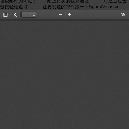
垃圾邮件的词汇； 附上真实的联系地址； 可通过点击
链接轻松退订； 让要发送的邮件跑一下SpamAssassin。
Toggle
返
Zoom
Zoom
Too
Sidebar
回
Out
In