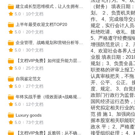
法违 纪行为。 4、
建立成长型思维模式，让人生拥有更多可能性
（财务） 填表日期：2
划。 ２、负责机关
5.0
10个文档
作。 4、完成领导交
上半年最受欢迎文档TOP20
规定，实行会计人员
杜绝吃请、 收礼、
5.0
20个文档
5、严格遵守经费报销
企业管理、战略规划和营销分析等实用工具合集
增强防范意识； 2
5.0
30个文档
4、欢迎社会各界人士
业股 填表日期：201
【文档VIP免费】如何提升能力层级，全方位打造核心竞争力？
规划； 3、负责全
5.0
25个文档
职资格的评审上报工作
认真审核把关，不拖
自我鉴定范文
开、公平、 公正。 
5.0
27个文档
度、规定。 3、自觉
政部门行政行为监督承诺
年终实战手册（绩效面谈+战略规划+年终盘点+工作总结）
国民经济运行态势，
5.0
12个文档
研究拟定相关行业的
范 措 施 1、加强
Luxury goods
握本股室相关职能职责
5.0
73个文档
政水 平； 2、严
【文档VIP免费】反脆弱：从不确定中获益（读书笔记及思维导图）
接受组织处理； 4、