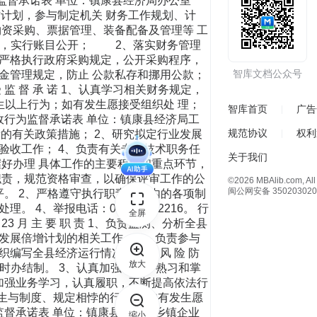
行为监督承诺表 单位：镇康县经济局办公室
财务工作计划，参与制定机关 财务工作规划、计
物资采购、票据管理、装备配备及管理等 工
决）算，实行账目公开； 2、落实财务管理
严格执行政府采购规定，公开采购程序，
智库文档公众号
金管理规定，防止 公款私存和挪用公款；
监 督 承 诺 1、认真学习相关财务规定，
生以上行为；如有发生愿接受组织处 理；
智库首页
广告
门行政行为监督承诺表 单位：镇康县经济局工
规范协议
权利
步和创新的有关政策措施； 2、研究拟定行业发展
验收工作； 4、负责有关专业技术职务任
关于我们
掌握好办理 具体工作的主要程序和重点环节，
 职责，规范资格审查，以确保评审工作的公
©2026 MBAlib.com, All 
闽公网安备 350203020
水平。 2、严格遵守执行职责范围内的各项制
4、举报电话：0883-6632216。 行
全屏
3 月 主 要 职 责 1、负责监测、分析全县
发展倍增计划的相关工作； 3、负责参与
编写全县经济运行情况分析。 风 险 防
放大
限时办结制。 3、认真加强学习，熟习和掌
1、加强业务学习，认真履职，不断提高依法行
发生与制度、规定相悖的行为， 如有发生愿
行为监督承诺表 单位：镇康县经济局乡镇企业
缩小