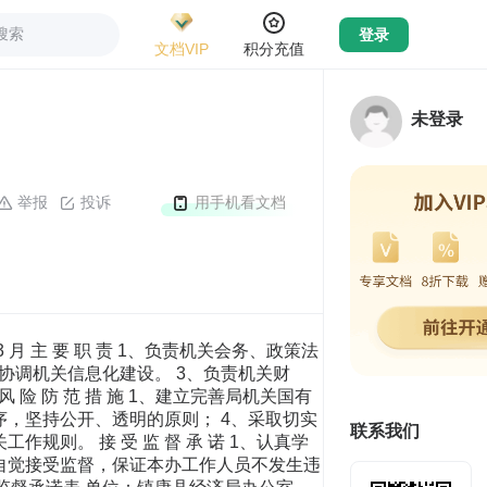
搜索
登录
文档VIP
积分充值
未登录
举报
投诉
用手机看文档
 月 主 要 职 责 1、负责机关会务、政策法
协调机关信息化建设。 3、负责机关财
险 防 范 措 施 1、建立完善局机关国有
序，坚持公开、透明的原则； 4、采取切实
联系我们
规则。 接 受 监 督 承 诺 1、认真学
、自觉接受监督，保证本办工作人员不发生违