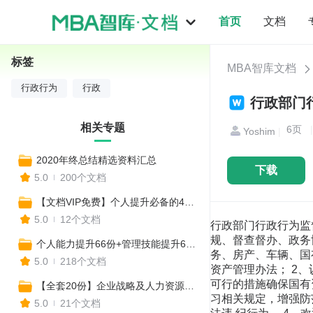
首页
文档
标签
MBA智库文档
行政行为
行政
行政部门行
相关专题
6
页
|
Yoshim
|
2020年终总结精选资料汇总
下载
5.0
200个文档
【文档VIP免费】个人提升必备的40种思维模型
5.0
12个文档
行政部门行政行为监督承
规、督查督办、政务
个人能力提升66份+管理技能提升67份+提升战略思维67份（共200份）
务、房产、车辆、国有
5.0
218个文档
资产管理办法； 2
可行的措施确保国有资
【全套20份】企业战略及人力资源管理常用工具表格模板汇编
习相关规定，增强防
5.0
21个文档