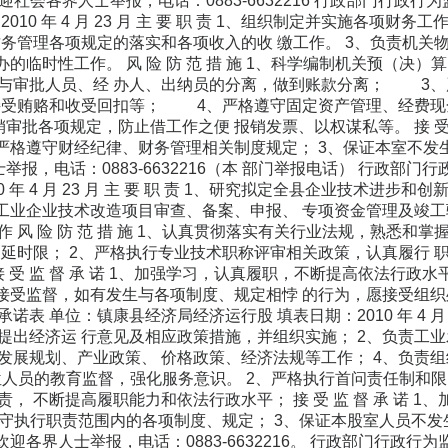
欢迎社会各界人士举报，电话：0883-6632216 行政部门行政
010 年 4 月 23 月 主 要 职 责 1、组织制定并实施各项
财务管理各项规定的落实和各项收入的收 缴工作。 3、负责机关
办的临时性工作。 风 险 防 范 措 施 1、科学编制机关预（
与审批人员、经 办人、出纳员的分离，做到账款分离； 3、
接受贿赂和收受回扣等； 4、严格遵守固定资产管理、经费现
审批各项规定，防止借工作之便 报销发票、以权谋私等。 接 受 
、严格遵守财经纪律、财务管理相关制度规定； 3、保证本室不发
举报，电话：0883-6632216（本 部门举报电话） 行政部
0 年 4 月 23 月 主 要 职 责 1、研究拟定全县企业技术进
县工业企业技术改造项目审查、备案、申报、 专项资金管理及竣工
 风 险 防 范 措 施 1、认真贯彻落实有关行业法规，熟悉和
 延时限； 2、严格执行专业技术职称评审相关政策，认真履行
接 受 监 督 承 诺 1、加强学习，认真履职，不断提高依法行政
接受监督，如有发生与各项制度、规定相悖 的行为，愿接受组织处理。 
表 单位：镇康县经济局经济运行股 填表日期：2010 年 4 月 2
提出经济运 行意见及相应政策措施，并组织实施； 2、负责工业
发展规划、产业政策、 价格政策、经济法规等工作； 4、负责组织
岗位人员的教育监督，强化服务意识。 2、严格执行首问责任制和
， 不断提高履职能力和依法行政水平； 接 受 监 督 承 诺 
格遵守执行职责范围内的各项制度、规定； 3、保证本股室人员不
欢迎各界人士举报，电话：0883-6632216。 行政部门行政