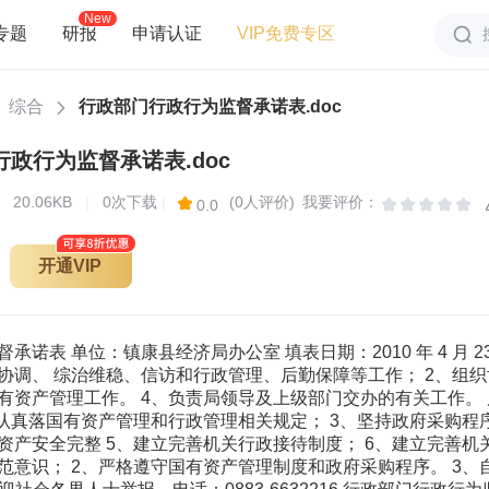
New
专题
研报
申请认证
VIP免费专区
综合
行政部门行政行为监督承诺表.doc
政行为监督承诺表.doc
20.06KB
|
0次下载
|
(0人评价)
我要评价：
0.0
开通VIP
诺表 单位：镇康县经济局办公室 填表日期：2010 年 4 月 23
协调、 综治维稳、信访和行政管理、后勤保障等工作； 2、组织
资产管理工作。 4、负责局领导及上级部门交办的有关工作。 风 
、认真落国有资产管理和行政管理相关规定； 3、坚持政府采购程
产安全完整 5、建立完善机关行政接待制度； 6、建立完善机关工作
范意识； 2、严格遵守国有资产管理制度和政府采购程序。 3