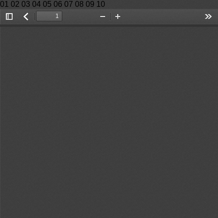
01 02 03 04 05 06 07 08 09 10
Toggle
返
Zoom
Zoom
Too
Sidebar
回
Out
In