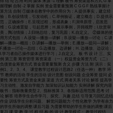
得 结 论 占用 时间 媒体 来源 -1 理解 板书 筹资渠道和方式 G 掌
握理解 自制 -2 掌握 实例 资金需要量预测 C G G F 熟练掌握计
算方法 自制 ①媒体在教学中的作用分为：A.提供事实，建立经
验；B.创设情境，引发动机；C.举例验证，建立概念；D.提供示
范，正确操作；E.呈现过程，形成表象；F.演绎原理，启发思
维；G.设难置疑，引起思辨；H.展示事例，开阔视野；I.欣赏审
美，陶冶情操；J.归纳总结，复习巩固；K.自定义。 ②媒体的使
用方式包括：A.设疑—播放—讲解；B.设疑—播放—讨论；C.讲
解—播放—概括；D.讲解—播放—举例；E.播放—提问—讲解；
F.播放—讨论—总结；G.边播放、边讲解；H. 边播放、边议论；
I.学习者自己操作媒体进行学习；J.自定义。 板 书 设 计 三、实
例 第三章 筹资管理 筹资渠道 （一）权益资金筹资方式 （二）
负债资金筹资方式 资金需要量预测 含义 步骤 方法 附 演示：实
例1、2、3、4、 课堂教学过程设计思路2（任选一种） 教学 环
节 教师的活动 学生的活动 设计意图 创设问题 企业筹资 提问 必
要性 筹资方式及资金来源 渠道 方式 两者关系 讨论 解答 提高学
习主动性、激发自学能力 加深知识认知能力 实例讲解 探究内容
板书：指标衡量类型 2、指标推算 3、各指标适用范围 思考 讨
论 解答 培养学生合作学习、探究、兴趣 总结 引导复习回忆总结
作业 训练学生分析问题、 解觉问题能力 个性化教学 为学有余力
的学生所做的调整:课后习题 为需要帮助的学生所做的调整:课后
复习 课 堂 教 学 过 程 结 构 的 设 计 教学模式： 教学过程结