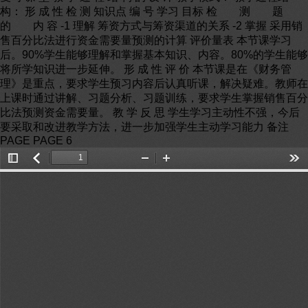
构： 形 成 性 检 测 知识点 编 号 学习 目标 检 测 题
的 内 容 -1 理解 筹资方式与筹资渠道的关系 -2 掌握 采用销
售百分比法进行资金需要量预测的计算 评价量表 本节课学习
后。90%学生能够理解和掌握基本知识、内容。80%的学生能够
将所学知识进一步延伸。 形 成 性 评 价 本节课是在《财务管
理》是重点，要求学生预习内容后认真听课，解决疑难。教师在
上课时通过讲解、习题分析、习题训练，要求学生掌握销售百分
比法预测资金需要量。 教 学 反 思 学生学习主动性不强，今后
要采取和改进教学方法，进一步加强学生主动学习能力 备注
PAGE PAGE 6
Toggle
返
Zoom
Zoom
Too
Sidebar
回
Out
In