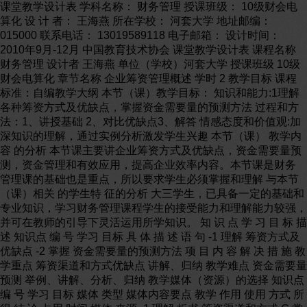
课堂教学设计表 学科名称： 财务管理 授课班级： 10级财会电
算化 设 计 者： 王海燕 所在学校： 河套大学 地址邮编：
015000 联系电话： 13019589118 电子邮箱： 设计时间：
2010年9月-12月 中国教育技术协会 课堂教学设计表 课程名称
财务管理 设计者 王海燕 单位（学校）河套大学 授课班级 10级
财会电算化 章节名称 企业筹资管理概述 学时 2 教学目标 课程
标准：自编教学大纲 本节（课）教学目标： 知识和能力:1理解
各种筹资方式及优缺点，掌握资金需要量的预测方法 过程和方
法：1、讲授基础 2、对比优缺点3、解答 情感态度和价值观:加
深知识的理解，通过实例分析激发学生兴趣 本节（课） 教学内
容 的分析 本节课主要讲企业筹资方式及优缺点，资金需要量预
测，资金管理和有效应用，提高企业效率内容。本节课是财务
管理课的基础也是重点，所以要求学生必须掌握和理解 与本节
（课）相关 的学生特 征的分析 大三学生，已具备一定的基础和
专业知识，学习财务管理课程学生的接受能力和理解能力较强，
并可在教师的引导下灵活运用所学知识。 知 识 点 学 习 目 标 描
述 知识点 编 号 学习 目标 具 体 描 述 语 句 -1 理解 筹资方式及
优缺点 -2 掌握 资金需要量的预测方法 项 目 内 容 解 决 措 施 教
学重点 筹资渠道和方式优缺点 讲解、归纳 教学难点 资金需要量
预测 举例、讲解、分析、归纳 教学媒体（资源）的选择 知识点
编 号 学习 目标 媒体 类型 媒体内容要点 教学 作用 使用 方式 所