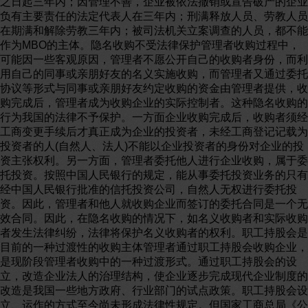
之日起三年内；因管理不善，企业被依法撤销或宣告破产的企业
负有主要责任的法定代表人在三年内；刑满释放人员、劳教人员
在期满和解除劳教三年内；被司法机关立案调查的人员，都不能
作为MBO的主体。隐名收购不受法律保护管理者收购过程中，
可能因一些客观原因，管理者不愿公开自己的收购者身份，而利
用自己的同事或亲朋好友的名义实施收购，而管理者又通过委托
协议等形式与同事或亲朋好友约定收购的资金由管理者提供，收
购完成后，管理者成为收购企业的实际控制者。这种隐名收购的
行为我国的法律不予保护。一方面企业收购完成后，收购者须经
工商变更手续后才真正成为企业的投资者，未经工商登记记载为
投资者的人(自然人、法人)不能以企业投资者的身份对企业的投
资主张权利。另一方面，管理者委托他人进行企业收购，属于委
托投资。按照中国人民银行的规定，能从事委托投资业务的只有
经中国人民银行批准的信托投资公司，自然人无权进行委托投
资。因此，管理者和他人就收购企业而签订的委托合同是一个无
效合同。因此，在隐名收购的情况下，如名义收购者和实际收购
者发生法律纠纷，法律将保护名义收购者的权利。职工持股会是
目前的一种过渡性的收购主体管理者通过职工持股会收购企业，
是现阶段管理者收购中的一种过渡形式。通过职工持股会的设
立，改造企业法人的治理结构，使企业逐步完成现代企业制度的
改造是我国一些地方政府、行业部门的试点政策。职工持股会设
立、运作的方式至今尚未形成法律性规定。但国家工商总局《公