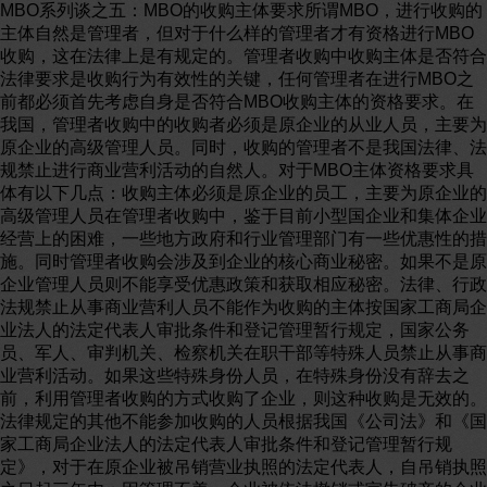
MBO系列谈之五：MBO的收购主体要求所谓MBO，进行收购的
主体自然是管理者，但对于什么样的管理者才有资格进行MBO
收购，这在法律上是有规定的。管理者收购中收购主体是否符合
法律要求是收购行为有效性的关键，任何管理者在进行MBO之
前都必须首先考虑自身是否符合MBO收购主体的资格要求。在
我国，管理者收购中的收购者必须是原企业的从业人员，主要为
原企业的高级管理人员。同时，收购的管理者不是我国法律、法
规禁止进行商业营利活动的自然人。对于MBO主体资格要求具
体有以下几点：收购主体必须是原企业的员工，主要为原企业的
高级管理人员在管理者收购中，鉴于目前小型国企业和集体企业
经营上的困难，一些地方政府和行业管理部门有一些优惠性的措
施。同时管理者收购会涉及到企业的核心商业秘密。如果不是原
企业管理人员则不能享受优惠政策和获取相应秘密。法律、行政
法规禁止从事商业营利人员不能作为收购的主体按国家工商局企
业法人的法定代表人审批条件和登记管理暂行规定，国家公务
员、军人、审判机关、检察机关在职干部等特殊人员禁止从事商
业营利活动。如果这些特殊身份人员，在特殊身份没有辞去之
前，利用管理者收购的方式收购了企业，则这种收购是无效的。
法律规定的其他不能参加收购的人员根据我国《公司法》和《国
家工商局企业法人的法定代表人审批条件和登记管理暂行规
定》，对于在原企业被吊销营业执照的法定代表人，自吊销执照