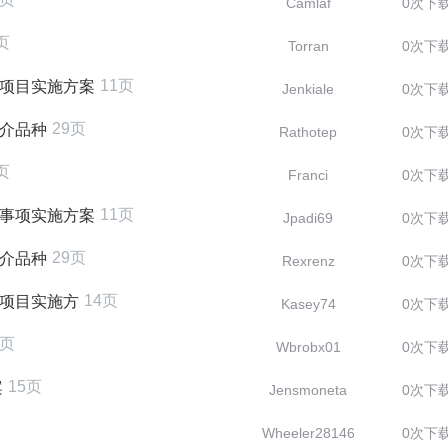
Camlaf
0次下
页
Torran
0次下
11页
贴项目实施方案
Jenkiale
0次下
29页
推介品种
Rathotep
0次下
页
Franci
0次下
11页
贴事项实施方案
Jpadi69
0次下
29页
推介品种
Rexrenz
0次下
14页
贴项目实施方
Kasey74
0次下
0页
Wbrobx01
0次下
15页
案
Jensmoneta
0次下
Wheeler28146
0次下