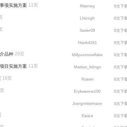
11页
贴事项实施方案
Rtierney
0次下
页
Lhkrogh
0次下
页
Sader08
0次下
Hawk4261
0次下
29页
推介品种
Milljoursnowflake
0次下
11页
贴项目实施方案
Mattias_lidingo
0次下
16页
案
Ryawn
0次下
2页
Erykwenne100
0次下
Joergmittelmann
0次下
页
Eaiare
0次下
0页