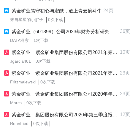
24页
紫金矿业笃守初心与宏猷，敢上青云摘斗牛
来自星星的小胖子
0次下载
36页
紫金矿业（601899）公司2023年财务分析研究报告
DATA洞察
1次下载
10页
紫金矿业：紫金矿业集团股份有限公司2021年第一季度报告正文
Jgarcia481
0次下载
23页
紫金矿业：紫金矿业集团股份有限公司2021年第一季度报告
Fritzmajewski
0次下载
23页
紫金矿业：紫金矿业集团股份有限公司2020年年度报告摘要
Marcs
0次下载
12页
紫金矿业：集团股份有限公司2020年第三季度报告正文
Rennfried
0次下载