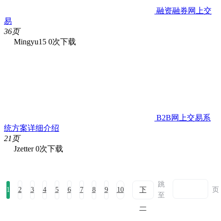
融资融券网上交
易
36页
Mingyu15
0次下载
B2B网上交易系
统方案详细介绍
21页
Jzetter
0次下载
跳
1
2
3
4
5
6
7
8
9
10
下
页
至
一