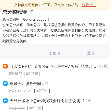
文档频道现暂停VIP开通以及文档上传功能
查看公告
总分类账簿
总分类账簿（General Ledger）
也称总分类账，简称总账。是根据总分类科目开设账户，用来登记全
部经济业务，进行总分类核算，提供总括核算资料的分类账簿。总分
类账所提供的核算资料，是编制会计报表的主要依据，任何单位都必
须设置总分类账。
上传者
下载量
87页
（87页PPT）某着名企业云星空+V76+产品培训财务总账.pptx
管理顾问
0次下载
5页
总账会计服务合同
智友P1ZC2121
0次下载
4页
天线技术企业总帐和报表会计岗职务说明书
Jongreene
0次下载