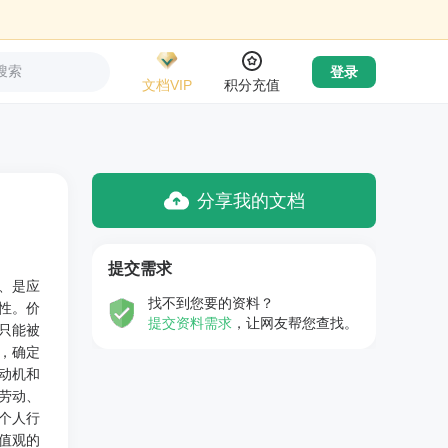
搜索
登录
文档VIP
积分充值
分享我的文档
提交需求
、是应
找不到您要的资料？
性。价
提交资料需求
，让网友帮您查找。
只能被
，确定
动机和
劳动、
个人行
值观的