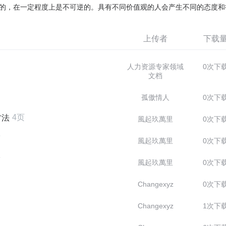
的，在一定程度上是不可逆的。具有不同价值观的人会产生不同的态度和
上传者
下载
人力资源专家领域
0次下
文档
孤傲情人
0次下
4页
方法
風起玖萬里
0次下
页
風起玖萬里
0次下
页
風起玖萬里
0次下
Changexyz
0次下
Changexyz
1次下