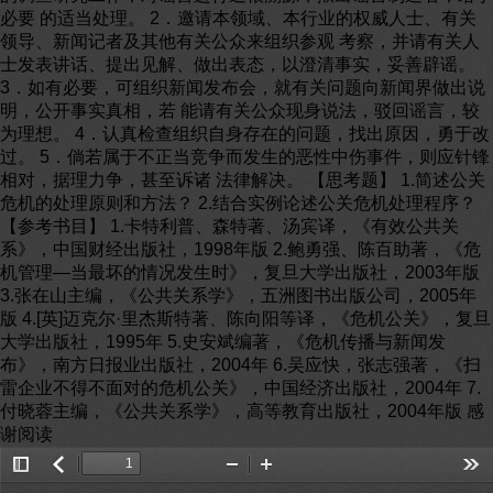
必要 的适当处理。 2．邀请本领域、本行业的权威人士、有关
领导、新闻记者及其他有关公众来组织参观 考察，并请有关人
士发表讲话、提出见解、做出表态，以澄清事实，妥善辟谣。
3．如有必要，可组织新闻发布会，就有关问题向新闻界做出说
明，公开事实真相，若 能请有关公众现身说法，驳回谣言，较
为理想。 4．认真检查组织自身存在的问题，找出原因，勇于改
过。 5．倘若属于不正当竞争而发生的恶性中伤事件，则应针锋
相对，据理力争，甚至诉诸 法律解决。 【思考题】 1.简述公关
危机的处理原则和方法？ 2.结合实例论述公关危机处理程序？
【参考书目】 1.卡特利普、森特著、汤宾译，《有效公共关
系》，中国财经出版社，1998年版 2.鲍勇强、陈百助著，《危
机管理—当最坏的情况发生时》，复旦大学出版社，2003年版
3.张在山主编，《公共关系学》，五洲图书出版公司，2005年
版 4.[英]迈克尔·里杰斯特著、陈向阳等译，《危机公关》，复旦
大学出版社，1995年 5.史安斌编著，《危机传播与新闻发
布》，南方日报业出版社，2004年 6.吴应快，张志强著，《扫
雷企业不得不面对的危机公关》，中国经济出版社，2004年 7.
付晓蓉主编，《公共关系学》，高等教育出版社，2004年版 感
谢阅读
Toggle
返
Zoom
Zoom
Too
Sidebar
回
Out
In