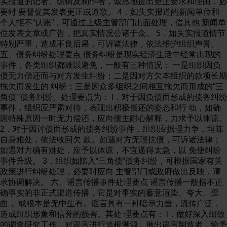
实报道的记者、编辑及制作者，诚恳地提出更正要求和理由，必
要时 要督促其发表更正或道歉。 4．如失实报道的新闻单位和
个人拒不“认账”，可通过上级主管部门出面处理，借其他 新闻单
位发表文章或广告，把真实情况公诸于众。 5．如失实报道情节
特别严重，造成不良后果，可诉诸法律，依法维护组织声誉。
五、债务纠纷处理要点 债务纠纷是现实经济生活中经常出现的
事件，各类组织都难以避免，一般有三种情况： 一是组织因负
债无力偿还而与对方发生纠纷；二是因对方欠本组织的款项长期
拖欠而发生的 纠纷；三是因众多组织之间相互拖欠而形成的“三
角债’’债务纠纷。处理要点为： l．对于因负债而形成的债务纠纷
事件，组织应严肃对待，表现出积极偿还的姿态和行 动，如确
因特殊原因一时无力偿还，应向债主耐心解释，力求予以体谅。
2．对于因讨债而形成的债务纠纷事件，组织应据理力争，坦陈
自身难处，依法收回欠 款。如遇对方无理抗债，可诉诸法律；
如遇对方确有难处，应予以体谅，不宜逼得太急，以 免使纠纷
事件升级。 3．组织如陷入“三角债”债务纠纷，可根据国家有关
政策进行纠纷处理，必要时应向 主管部门或政府做出反映，请
求协调解决。 六、谣言传播事件处理要点 谣言传播一般指不正
确事实的非正式渠道传播，它是对事实的蓄意渲染、夸大、歪
曲， 或根本是无中生有。谣言具有一种暗示力量，流传广泛，
造成组织形象和信誉的损害。其处 理要点有： l．做好深入细致
的调查研究工作，对谣言进行追根溯源，揪出谣言制造者，给予