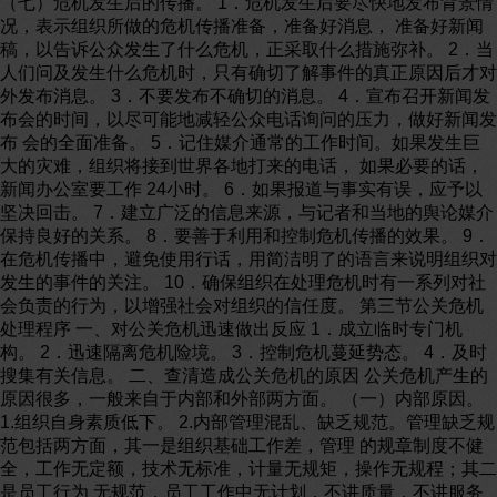
（七）危机发生后的传播。 1．危机发生后要尽快地发布背景情
况，表示组织所做的危机传播准备，准备好消息， 准备好新闻
稿，以告诉公众发生了什么危机，正采取什么措施弥补。 2．当
人们问及发生什么危机时，只有确切了解事件的真正原因后才对
外发布消息。 3．不要发布不确切的消息。 4．宣布召开新闻发
布会的时间，以尽可能地减轻公众电话询问的压力，做好新闻发
布 会的全面准备。 5．记住媒介通常的工作时间。如果发生巨
大的灾难，组织将接到世界各地打来的电话， 如果必要的话，
新闻办公室要工作 24小时。 6．如果报道与事实有误，应予以
坚决回击。 7．建立广泛的信息来源，与记者和当地的舆论媒介
保持良好的关系。 8．要善于利用和控制危机传播的效果。 9．
在危机传播中，避免使用行话，用简洁明了的语言来说明组织对
发生的事件的关注。 10．确保组织在处理危机时有一系列对社
会负责的行为，以增强社会对组织的信任度。 第三节公关危机
处理程序 一、对公关危机迅速做出反应 1．成立临时专门机
构。 2．迅速隔离危机险境。 3．控制危机蔓延势态。 4．及时
搜集有关信息。 二、查清造成公关危机的原因 公关危机产生的
原因很多，一般来自于内部和外部两方面。 （一）内部原因。
1.组织自身素质低下。 2.内部管理混乱、缺乏规范。管理缺乏规
范包括两方面，其一是组织基础工作差，管理 的规章制度不健
全，工作无定额，技术无标准，计量无规矩，操作无规程；其二
是员工行为 无规范，员工工作中无计划，不讲质量，不讲服务