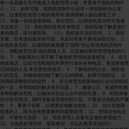
有一名高级公关代表进入危机管理小组，并置身于危机控制中
心； 11．如有可能，把危机控制中心设在一间安静的办公室
内，以便危机管理小组的领导和 新闻撰稿人能在那里工作；
12．准备一份应急新闻稿，留出空白，以便危机发生时可直接
充实发出； 13．危机期间若有外来电话，组织应能了解是谁打
来的电话，应与谁联系。 （六）危机发生后的应对。 1．面对
灾难，应考虑到最坏的可能，并及时有条不紊地采取行动； 2．
在危机发生时，以最快的速度建立“战时”办公室或危机控制中
心，调配接受过训 练的高级人员，以实施控制和管理危机的计
划； 3．使新闻办公室不断了解危机管理的进展情况； 4．设立
热线电话，以应付危机期间外界所打来的各种电话，要选择接受
过训练的人员 来负责热线电话； 5．了解组织的公众，倾听他
们的意见，并确保组织能了解公众的情绪。如果可能的话， 运
用调研调整组织的设想； 6．设法使受危机影响的公众站到组织
的一边，并帮助组织解决有关问题； 7．邀请公正、权威性机构
来帮助解决危机，以确保在社会公众中的信任度； 8．时刻准备
应付意外情况，随时准备改变组织的计划，不要低估危机的严重
性； 9．要善于创新，以便更好地解决危机； 10．别介意临阵
脱逃的人，因为还有更重要的问题要处理； 11．把情况传给总
部，不要夸大其辞； 12．危机管理人员要有足够的承受能力；
13．当危机处理完毕，吸取教训，并以此教育其他同行。