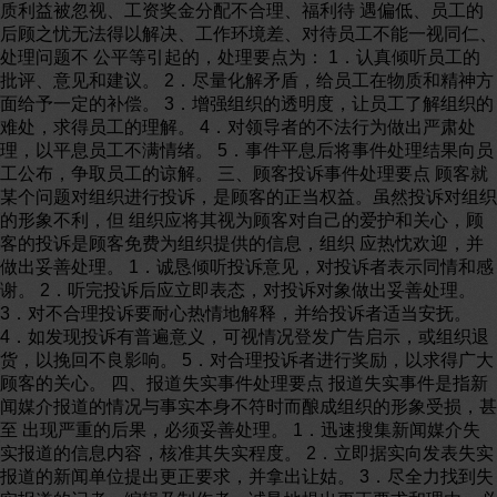
质利益被忽视、工资奖金分配不合理、福利待 遇偏低、员工的
后顾之忧无法得以解决、工作环境差、对待员工不能一视同仁、
处理问题不 公平等引起的，处理要点为： 1．认真倾听员工的
批评、意见和建议。 2．尽量化解矛盾，给员工在物质和精神方
面给予一定的补偿。 3．增强组织的透明度，让员工了解组织的
难处，求得员工的理解。 4．对领导者的不法行为做出严肃处
理，以平息员工不满情绪。 5．事件平息后将事件处理结果向员
工公布，争取员工的谅解。 三、顾客投诉事件处理要点 顾客就
某个问题对组织进行投诉，是顾客的正当权益。虽然投诉对组织
的形象不利，但 组织应将其视为顾客对自己的爱护和关心，顾
客的投诉是顾客免费为组织提供的信息，组织 应热忱欢迎，并
做出妥善处理。 1．诚恳倾听投诉意见，对投诉者表示同情和感
谢。 2．听完投诉后应立即表态，对投诉对象做出妥善处理。
3．对不合理投诉要耐心热情地解释，并给投诉者适当安抚。
4．如发现投诉有普遍意义，可视情况登发广告启示，或组织退
货，以挽回不良影响。 5．对合理投诉者进行奖励，以求得广大
顾客的关心。 四、报道失实事件处理要点 报道失实事件是指新
闻媒介报道的情况与事实本身不符时而酿成组织的形象受损，甚
至 出现严重的后果，必须妥善处理。 1．迅速搜集新闻媒介失
实报道的信息内容，核准其失实程度。 2．立即据实向发表失实
报道的新闻单位提出更正要求，并拿出让姑。 3．尽全力找到失