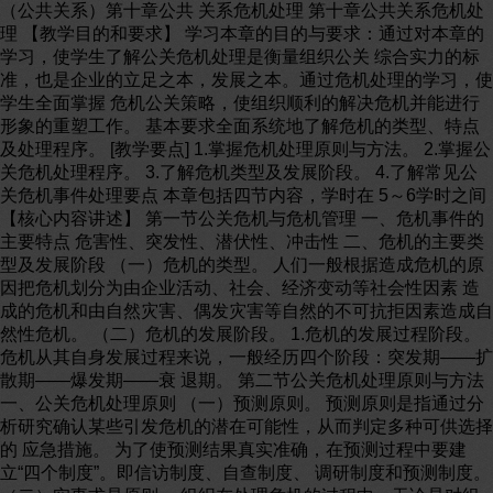
（公共关系）第十章公共 关系危机处理 第十章公共关系危机处
理 【教学目的和要求】 学习本章的目的与要求：通过对本章的
学习，使学生了解公关危机处理是衡量组织公关 综合实力的标
准，也是企业的立足之本，发展之本。通过危机处理的学习，使
学生全面掌握 危机公关策略，使组织顺利的解决危机并能进行
形象的重塑工作。 基本要求全面系统地了解危机的类型、特点
及处理程序。 [教学要点] 1.掌握危机处理原则与方法。 2.掌握公
关危机处理程序。 3.了解危机类型及发展阶段。 4.了解常见公
关危机事件处理要点 本章包括四节内容，学时在 5～6学时之间
【核心内容讲述】 第一节公关危机与危机管理 一、危机事件的
主要特点 危害性、突发性、潜伏性、冲击性 二、危机的主要类
型及发展阶段 （一）危机的类型。 人们一般根据造成危机的原
因把危机划分为由企业活动、社会、经济变动等社会性因素 造
成的危机和由自然灾害、偶发灾害等自然的不可抗拒因素造成自
然性危机。 （二）危机的发展阶段。 1.危机的发展过程阶段。
危机从其自身发展过程来说，一般经历四个阶段：突发期――扩
散期――爆发期――衰 退期。 第二节公关危机处理原则与方法
一、公关危机处理原则 （一）预测原则。 预测原则是指通过分
析研究确认某些引发危机的潜在可能性，从而判定多种可供选择
的 应急措施。 为了使预测结果真实准确，在预测过程中要建
立“四个制度”。即信访制度、自查制度、 调研制度和预测制度。