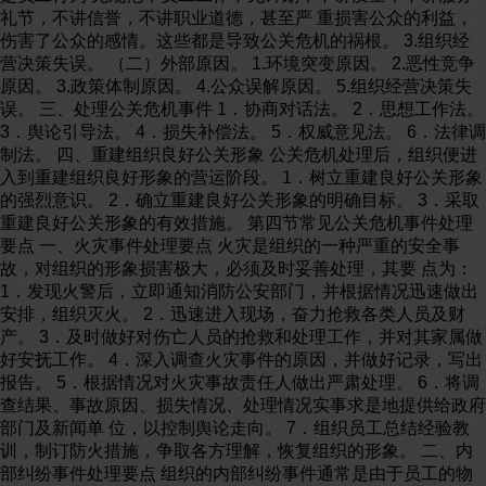
礼节，不讲信誉，不讲职业道德，甚至严 重损害公众的利益，
伤害了公众的感情。这些都是导致公关危机的祸根。 3.组织经
营决策失误。 （二）外部原因。 1.环境突变原因。 2.恶性竞争
原因。 3.政策体制原因。 4.公众误解原因。 5.组织经营决策失
误。 三、处理公关危机事件 1．协商对话法。 2．思想工作法。
3．舆论引导法。 4．损失补偿法。 5．权威意见法。 6．法律调
制法。 四、重建组织良好公关形象 公关危机处理后，组织便进
入到重建组织良好形象的营运阶段。 1．树立重建良好公关形象
的强烈意识。 2．确立重建良好公关形象的明确目标。 3．采取
重建良好公关形象的有效措施。 第四节常见公关危机事件处理
要点 一、火灾事件处理要点 火灾是组织的一种严重的安全事
故，对组织的形象损害极大，必须及时妥善处理，其要 点为：
1．发现火警后，立即通知消防公安部门，并根据情况迅速做出
安排，组织灭火。 2．迅速进入现场，奋力抢救各类人员及财
产。 3．及时做好对伤亡人员的抢救和处理工作，并对其家属做
好安抚工作。 4．深入调查火灾事件的原因，并做好记录，写出
报告。 5．根据情况对火灾事故责任人做出严肃处理。 6．将调
查结果、事故原因、损失情况、处理情况实事求是地提供给政府
部门及新闻单 位，以控制舆论走向。 7．组织员工总结经验教
训，制订防火措施，争取各方理解，恢复组织的形象。 二、内
部纠纷事件处理要点 组织的内部纠纷事件通常是由于员工的物