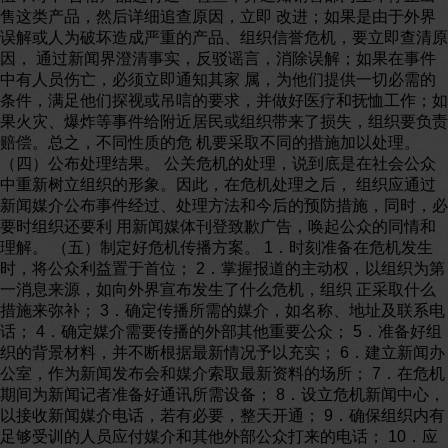
售这类产品，然后详细追查原因，立即 改进；如果是由于外界
误解或人为破坏造成严重的产品、组织信誉危机，要立即查清原
因， 通过新闻界澄清事实，反驳谣言，消除误解；如果在事件
中有人员伤亡，必须立即通知其家 属，为他们提供一切必需的
条件，满足他们探视或吊唁的要求，并做好医疗和抚恤工作；如
果火灾、爆炸等事件给附近居民或组织带来了损失，组织要负责
赔偿。总之，不同性质的危 机要采取不同的措施加以处理。
（四）公布处理结果。 公关危机的处理，说到底是在社会公众
中重新树立组织的形象。因此，在危机处理之后， 组织应通过
新闻媒介公布事件经过、处理方法和今后的预防措施，同时，必
要时组织还要利 用新闻媒体刊登致歉广告，唤起公众的同情和
理解。 （五）制定好危机传播方案。 1．时刻准备在危机发生
时，将公众利益置于首位； 2．掌握报道的主动权，以组织为第
一消息来源，如向外界宣布发生了什么危机，组织 正采取什么
措施来弥补； 3．确定传播所需的媒介，如名称、地址及联系电
话； 4．确定媒介需要传播的外部其他重要公众； 5．准备好组
织的背景材料，并不断根据最新情况予以充实； 6．建立新闻办
公室，作为新闻发布会和媒介索取最新资料的场所； 7．在危机
期间为新闻记者准备好通讯所需设备； 8．设立危机新闻中心，
以接收新闻媒介电话，若有必要，整天开通； 9．确保组织内有
足够受训的人员应付媒介和其他外部公众打来的电话； 10．应