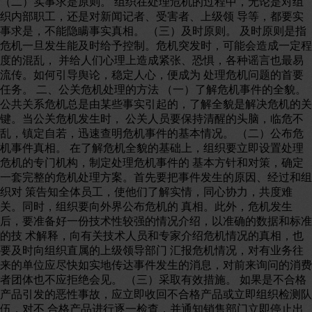
（二）实事求是原则。 组织在处理危机的过程中，无论是对组
织内部职工，还是对新闻记者、受害者、上级领 导等，都要实
事求是，不能隐瞒事实真相。 （三）及时原则。 及时原则是指
危机一旦发生能及时给予控制。危机突发时，可能会造成一定程
度的混乱， 并给人们心理上造成紧张、恐惧，各种谣言也最易
流传。如何引导舆论，稳定人心，便成为 处理危机问题的首要
任务。 二、公关危机处理的方法 （一）了解危机事件的全貌。
公共关系危机总是由某些事实引起的，了解全貌是解决危机的关
键。当公关危机发生时， 公关人员要保持清醒的头脑，临危不
乱，镇定自若，迅速查明危机事件的基本情况。 （二）公布危
机事件真相。 在了解危机全貌的基础上，组织要立即设置处理
危机的专门机构，制定处理危机事件的 基本方针和对策，确定
一套完整的危机处理方案。首先要把事件发生的原因、经过和组
织对 策告知全体员工，使他们了解实情，同心协力，共度难
关。同时，组织要向外界公布危机的 真相。此外，危机发生
后，要准备好一份技术性较强的情况介绍，以准确的数据和标准
的技 术解释，向有关技术人员和专家介绍危机情况的真相，也
要及时向组织直属的上级领导部门 汇报危机情况，对有业务往
来的单位应尽快如实地传达事件发生的消息，对前来询问的消费
者团体也不应拒绝会见。 （三）采取有效措施。 如果是不合格
产品引发的恶性事故，应立即收回不合格产品或立即组织检测队
伍，对不 合格产品进行逐一检查，并通知销售部门立即停止出