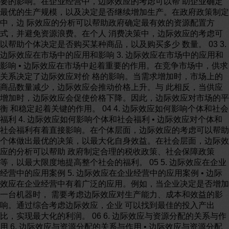
要的影响。在企业经营中，边际效应的考虑可以帮 助企业确定
最优的生产规模，以及决定是否继续增加生产。在政府政策制定
中，边 际效应的分析可以帮助政府确定最有效的资源配置方
式，并避免资源浪费。在个人 消费决策中，边际效应的考虑可
以帮助个体决定是否购买某种商品，以及购买多少 数量。 03 3.
边际效应在市场中的应用和影响 3. 边际效应在市场中的应用和
影响 • 边际效应在市场中起着重要的作用。在竞争市场中，供求
关系决定了边际效应对价 格的影响。当需求增加时，市场上的
商品数量减少，边际效应会推动价格上升。与 此相反，当供应
增加时，边际效应会促使价格下降。因此，边际效应对市场的平
衡 和稳定起着关键的作用。 04 4. 边际效应如何影响个体和社会
福利 4. 边际效应如何影响个体和社会福利 • 边际效应对个体和
社会福利有着直接影响。在个体层面，边际效应的考虑可以帮助
个体做出最优的决策，以最大化自身效益。在社会层面，边际效
应的分析可以帮助 政府制定合理的税收政策、社会保障政策
等，以最大限度地提高整个社会的福利。 05 5. 边际效应在企业
经营中的应用案例 5. 边际效应在企业经营中的应用案例 • 边际
效应在企业经营中有着广泛的应用。例如，当企业决定是否增加
一台机器时， 需要考虑边际效应对生产能力、成本和效益的影
响。通过综合考虑边际效应，企业 可以找到最佳的投入产出
比，实现最大化的利润。 06 6. 边际效应与资源分配的关系与作
用 6. 边际效应与资源分配的关系与作用 • 边际效应与资源分配