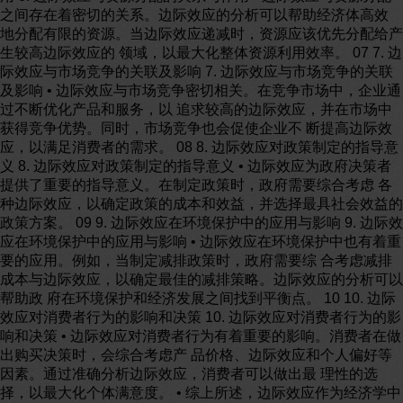
之间存在着密切的关系。边际效应的分析可以帮助经济体高效
地分配有限的资源。当边际效应递减时，资源应该优先分配给产
生较高边际效应的 领域，以最大化整体资源利用效率。 07 7. 边
际效应与市场竞争的关联及影响 7. 边际效应与市场竞争的关联
及影响 • 边际效应与市场竞争密切相关。在竞争市场中，企业通
过不断优化产品和服务，以 追求较高的边际效应，并在市场中
获得竞争优势。同时，市场竞争也会促使企业不 断提高边际效
应，以满足消费者的需求。 08 8. 边际效应对政策制定的指导意
义 8. 边际效应对政策制定的指导意义 • 边际效应为政府决策者
提供了重要的指导意义。在制定政策时，政府需要综合考虑 各
种边际效应，以确定政策的成本和效益，并选择最具社会效益的
政策方案。 09 9. 边际效应在环境保护中的应用与影响 9. 边际效
应在环境保护中的应用与影响 • 边际效应在环境保护中也有着重
要的应用。例如，当制定减排政策时，政府需要综 合考虑减排
成本与边际效应，以确定最佳的减排策略。边际效应的分析可以
帮助政 府在环境保护和经济发展之间找到平衡点。 10 10. 边际
效应对消费者行为的影响和决策 10. 边际效应对消费者行为的影
响和决策 • 边际效应对消费者行为有着重要的影响。消费者在做
出购买决策时，会综合考虑产 品价格、边际效应和个人偏好等
因素。通过准确分析边际效应，消费者可以做出最 理性的选
择，以最大化个体满意度。 • 综上所述，边际效应作为经济学中