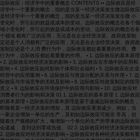
边际效应：经济学中的重要概念 CONTENTS •• 边际效应是经
济学中一个重要的概念，指的是当某一经济决策发生微边际效应
是经济学中一个重要的概念，指的是当某一经济决策发生微 小
变化时，所引起的效益或成本的变动。边际效应的概念在各个领
域小变化时，所引起的效益或成本的变动。边际效应的概念在各
个领域 都有广泛的应用，无论是在企业经营决策、政府政策制
定还是个人消都有广泛的应用，无论是在企业经营决策、政府政
策制定还是个人消 费行为中，边际效应都起着重要的作用。费
行为中，边际效应都起着重要的作用。 • 1. 边际效应的基本原理
• 2. 边际效应对经济决策的影响 • 3. 边际效应在市场中的应用和
影响 • 4. 边际效应如何影响个体和社会福利 • 5. 边际效应在企业
经营中的应用案例 • 6. 边际效应与资源分配的关系与作用 • 7. 边
际效应与市场竞争的关联及影响 • 8. 边际效应对政策制定的指导
意义 • 9. 边际效应在环境保护中的应用与影响 • 10. 边际效应对
消费者行为的影响和决策 01 1. 边际效应的基本原理 1. 边际效应
的基本原理 • 边际效应的基本原理是基于递减边际效应的概念，
即随着某一经济决策的增加，其 边际效应逐渐减少。例如，当
一家企业增加一单位的生产，其初始边际效应可能非 常高，但
随着生产规模的扩大，每增加一个单位的生产所带来的边际效应
会递减， 直到达到零或负值。 02 2. 边际效应对经济决策的影响
2. 边际效应对经济决策的影响 • 边际效应对各种经济决策都有重