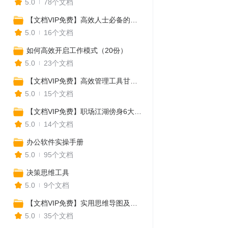
5.0
78个文档
【文档VIP免费】高效人士必备的思维导图，迅速提升职场竞争力
5.0
16个文档
如何高效开启工作模式（20份）
5.0
23个文档
【文档VIP免费】高效管理工具甘特图Excel模板（可替换数据直接套用）
5.0
15个文档
【文档VIP免费】职场江湖傍身6大硬技能（番茄工作法+知识储备+自我管理+个人提升）
5.0
14个文档
办公软件实操手册
5.0
95个文档
决策思维工具
5.0
9个文档
【文档VIP免费】实用思维导图及工具（目标+计划+战略+成长+发展等）
5.0
35个文档