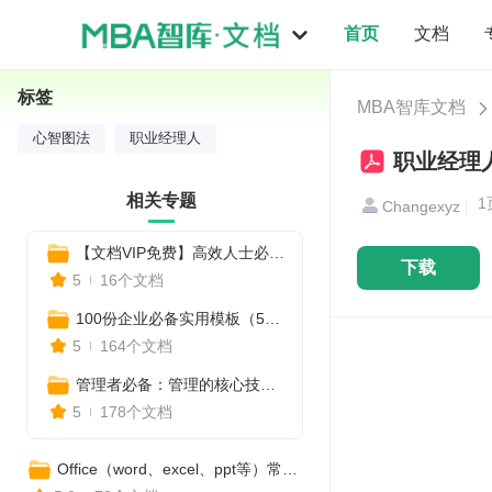
首页
文档
标签
MBA智库文档
心智图法
职业经理人
职业经理人
相关专题
1
Changexyz
|
【文档VIP免费】高效人士必备的思维导图，迅速提升职场竞争力
下载
5
16个文档
100份企业必备实用模板（50个管理表格+32个思维导图+18个名企经营管理之道）
5
164个文档
管理者必备：管理的核心技能（169份）
5
178个文档
Office（word、excel、ppt等）常用办公软件使用教程方法技巧汇总