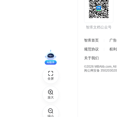
智库文档公众号
智库首页
广告
规范协议
权利
关于我们
©2026 MBAlib.com, All 
闽公网安备 350203020
全屏
放大
缩小