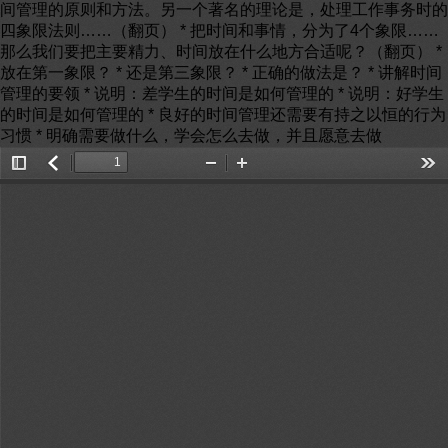
Toggle
返
Zoom
Zoom
Too
Sidebar
回
Out
In