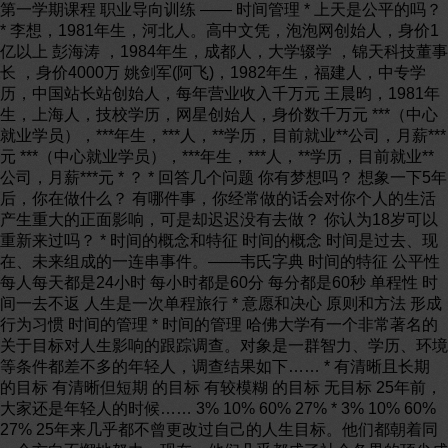
第一学期课程 职业导向训练 —— 时间管理 * 上天是公平的吗？ * 李想，1981年生，河北人。高中文凭，泡泡网创始人，身价1亿以上 彭海涛 ，1984年生，成都人，大学辍学 ，锦天科技董事长 ，身价4000万 姚剑军(阿飞)，1982年生，福建人，中专学历，中国站长站创始人，每年营业收入千万元 王晨昀，1981年生，上海人，技校学历，网星创始人，身价数千万元 ***（中心就业学员），***年生，***人，**学历，目前就业**公司，月薪***元 ***（中心就业学员），***年生，***人，**学历，目前就业**公司，月薪***元 * ？ * 回答几个问题 你有梦想吗？ 想象一下5年后，你在做什么？ 有哪件事，你经常做的话会对你个人的生活产生重大的正面影响，可是却迟迟没有去做？ 你认为18岁可以重新来过吗？ * 时间的概念和特征 时间的概念 时间是过去、现在、未来组成的一连串事件。——韦氏字典 时间的特征 公平性 每人每天都是24小时 每小时都是60分 每分都是60秒 单程性 时间一去不返 人生是一次单程旅行 * 意愿和决心 原则和方法 形成行为习惯 时间的管理 * 时间的管理 哈佛大学有一个非常著名的关于目标对人生影响的跟踪调查。对象是一群智力、学历、环境等条件都差不多的年轻人，调查结果如下…… * 有清晰且长期 的目标 有清晰但短期 的目标 有较模糊 的目标 无目标 25年前，大家还是年轻人的时候…… 3% 10% 60% 27% * 3% 10% 60% 27% 25年来几乎都不曾更改过自己的人生目标。他们都朝着同一个方向不懈地努力，现在，他们几乎都成了社会各界的顶尖成功人士，他们中不乏白手创业者、行业领袖、社会精英 大都生活在社会的中上层。他们的共同特点是:那些短期目标不断被达成，生活状态稳步上升，成为各行各业的不可或缺的专业人士。如医生、律师、工程师、高级主管等 几乎都生活在社会的中下层面，他们能安稳地生活与工作，但都没有什么特别的成绩 几乎都生活在社会的最底层，他们的生活都过得很不如意，常常失业。靠社会救济，并且常常都在抱怨他人，抱怨社会，抱怨世界 25年前，大家还是年轻人的时候…… * 目标的分解 剥洋葱法 像剥洋葱一样，将大目标分解成若干个小目标，再将每个小目标分解成若干个更小的目标，一直分解下去，直到知道现在该干什么 大目标 小目标 更小目标 即时目标 * 生涯规划的剥洋葱图 总体目标 （ 人生核心轴 ） 终极目标 （ 人生真谛 ） 长期目标 （ 5-10年 ） 中期目标 （ 2-3年 ） 短期目标 （ -1年 ） 近期目标 （ 月、周、日、即时等） * 青鸟的学习目标 你在本学期的学习目标是什么？ 将学习目标分解，最近一周内你打算怎么安排？ * 想到不如做到 著名的四川和尚 * 时间管理 意愿和决心 原则和方法 形成行为习惯 * 排序分时原则 重要 不重要 紧急 不紧急 不紧急但重要 ----准备及预防工作 ----计划 ----关系的建立 ----培训，授权，创新 紧急且重要 ----危机 ----急迫的问题 ----紧急任务，会议 ----筹备事项 紧急不重要 ----干扰，一些电话 ----部分会议 ----一些紧急事件 ----符合别人期望的事 不紧急不重要 ----细琐的工作 ----浪费时间的闲聊 ----无关紧要的信件 ----无关的私人电话 一 二 三 四 * 排序分时原则 错误倾向1：偏重于第一类事务的处理 I 结果导致： 压力大、筋疲力竭 危机处理、忙于收拾残局 II III IV * 排序分时原则 错误倾向2：偏重于第三类事务的处理 I II III 结果导致： 轻重不分，未有效完成任务 缺乏自制力，怪罪他人 面临危机压力 失去目标与计划 IV * 排序分时原则 将时间、精力用于着重处理第二类事务 I II 结果导致： 有远见、有理想 平衡、纪律、自制 少有危机 III IV * 时间管理的要领 按照紧急和重要两个纬度合理分配学习任务 将大部分时间和精力放在第二象限的学习任务中，主要根据第二象限的学习制订计划 第一象限的任务（紧急且重要）需要优先处理，但一般不需要花费太多时间 要事第一 * 时间管理的技巧 技巧１ 设定阶段主题（每周、月、阶段） 期望不要太多 —— 专心做好一两件事 “这个星期主要把Windows前面几章的作业题补上” “NTFS权限还不熟练，去网上找几道题目练习一下” “把我家里的2台电脑组建成一个Windows域” …… 用80％的精力做20％的主要工作 避免迷恋游戏 减少不必要的社会交往 每天留出一个小时机动 记得问候父母、同学 * 时间管理的技巧 技巧２ 充分利用个人生理周期 上午效率高，早起学习和掌握最重要的知识 效率不高的时候运动一下 今天抽点时间为明天最重要的事情做点准备 记得预习明天的课程 奖励自己能有效利用时间 不必用太多的时间追求完美 将你的计划放在抬头可见的地方 随时记得提醒自己，按计划前进 * 6：30点起床 8：15到校，上次作业没有写，现抄。 8：30上课 10：30上机课，先复制同桌的作业，然后上交。 11：00作上机练习，因为不会，玩了1个小时游戏。 12：30下课，没有记下作业的内容，就冲出教室 13：50到家，吃中午。 14：40打开电脑，继续昨天没有完成的游戏（或者小说），直到19：00。 19：00父母做好饭，开始吃晚饭。 19：30没有帮父母洗碗，直接回到电脑旁继续，直到凌晨。 凌晨3：00睡觉，因为第二天不上课，所以睡到12：00 ………… 你是这样的吗？ * 6：30点起床 8：15到校，整理上次上课的笔记，做课前预习。 8：30上课 10：30上机课，已经把本次上机课的内容完成，但是还有些问题，询问任课老师。解决后，学习下次课程的内容 12：30下课，在中心吃午饭 13：00下午练习，吃完饭，在公共机房上机，练习下次课程的内容，并且询问学长技术问题 17：30下午练习结束，做好保存后，离开中心 19：00父母做好饭，开始吃晚饭。 19：30帮父母洗好碗，开始看书，学习在练习过程中比较模糊的理论知识点 22：30睡觉 ………… 你是这样的吗？ * 时间管理 意愿和决心 原则和方法 形成行为习惯 * 行为决定习惯，习惯决定性格，性格决定命运 如果，改变一些行为，能创造你的未来，你愿意改变吗？ 形成行为习惯 * 知识：做什么（what to） 技巧：如何做（how to） 意愿：想要做（want to） 习惯的建立 知识 技巧 意愿 习 惯 * 挑战舒适区 什么是『舒适区』？ 简单地说，当人对于某些人、事、物习以为常后，便会产生「舒适区」；而改变，就会变成「非舒适区」 由于人是自我保护的动物，因此多会选择躲在舒适区 * 认识我们自己的舒适区 讨论[1]： 我们的舒适区有哪些范围 讨论[2]： 处在舒适区会对我们有哪些不利的影响？ 讨论[3]： 改变舒适区，最大的阻碍是什么？ * 好习惯是在有意识的控制中形成的，坏习惯是在无意识的放任中形成的 我们先要塑造自己良好的习惯，然后好习惯会塑造我们自己 形成好习惯的过程同时也是克服坏习惯的过程，形成过程中会比较困难 好习惯一旦养成也会具有自然的惯性，保持起来相对比较容易；坚持下去，21天可基本形成习惯 养成好的习惯 * 自己的事自己做。 始于心动，成于行动。 * 相信自己，你能行！ * * 简单回顾上次课内容 点取2～4名同学介绍其明天的学习、工作时间安排，并进行点评，引出本节课的内容 * 在讲课之前，想问大家一个问题。 说明：提起学员的注意力和兴趣。 * 介绍IT风云人物（结合下页PPT），然后随机询问前2排的学员，“你今年多大了？”询问2-3人。 说明：制造痛苦点，引起学员的重视。让学员正视自己对时间没有重视的问题。也给学员信心，自己也可以成为风云人物。 1、李想 1981年生，河北人。高中文凭，1999年创业;李想是IT圈最知名的80后，早年创办显卡之家网站，后来创办PCPOP网和汽车之家2大行 业网站，李想目前身价过亿，是80后互联网创业者中最具代表性的人物之一。被各大媒体争相报道。(PCPOP是第三大中文IT专业网站。2005年营收近 2千万，利润1千万。取20倍的市盈率，市场价值2亿。创始人李想一股独大，身价在1亿以上。) 年份：1981年，河北人 所有财产：上亿元(人民币) 上榜理由：80后创业典范，也许是目前最成功的IT圈80后企业家 个人博客： 2、戴志康 1981年生，黑龙江人，本科学历。1995年开始计算机编程，2000年考上哈尔滨工程大学，2001年凭着个人兴趣开发出自动生成社区论坛 (BBS)的软件Discuz! Board，供用户免费下载使用。2004年，刚毕业的戴志康带着销售Discuz!软件获得的第一桶金50万人民币到北京，成立北京康盛世纪科技有限公 司(后改名为康盛创想科技有限公司)，当年就获得了几百万的收入。2005年底，戴志康又把一直处于收入快速增长的Discuz!软件宣布免费，并让公司 从原来的单纯软件销售模式逐渐向靠用户提供服务的互联网平台盈利模式转型。这些积累和举措，终于在2006年给戴志康带来了回报。2006年，戴志康带领 的康盛创想(Comsenz)科技有限公司成功获得了华尔街顶级风险投资商红杉资本(Sequoia Capital)数百万美元注资，风险投资的进入为康盛创想的发展提供了有力的资金保障，在资本的助力下，公司进入了高速发展阶段。同年，康盛创想被美国 著名风险投资杂志RedHerring评选为“2006年亚洲百强科技创新企业”，成为中国互联网行业升起的一颗耀眼新星。2007年，康盛创想再次获得 包括Google(谷歌)在内的多家风险基金和机构的投资，戴志康也因此脱颖而出，成为国内“80后”创业代表。2007年9月20日，戴志康荣膺《中国 企业家》“80后封面人物”奖。戴志康目前身价至少千万，通过互联网致富的典型案例。 年份：1981年，黑龙江人 所有财产：数千万元(人民币) 上榜理由：IT圈又一位80后的创业典范，所开发的论坛产品，已覆盖了超过50%的市场分额。 个人博客： 3、姚剑军(阿飞) 1982年生，福建人;中专学历。阿飞，原名姚剑军。中国站长站创始人。目前身价至少千万。阿飞做的中国站长站是一个服务于中国百万站长的网 站。他给中国草根群体和个人站长带去了很大的帮助。无数人通过他的网站提供的信息和服务获得了成功。其公司现有包括中国站长站在内的多个网站，每年营收数 千万元。 年份：1982年，福建人 所有财产：数千万元(人民币) 上榜理由：为中国的草根群体和个人站长们的发展做了相当大的贡献 个人博客： 4、王晨昀 1981年生，上海人，技校学历。王晨昀，网名网星，15岁初中毕业后即通过互联网创业，96年以做个人网站起家，靠收广告费赚到第一桶金;之 后开始运作多个B2C电子商务网站，在2006年时零售和批发营收有数千万元。其本人还创办中国网商网，普及电子商务领域知识。早年曾写过包括《站长兵 法》在内的多本实用的书籍。无数个人站长从其书中受益。近年来通过其在IT圈的人脉资源多次举办大型的IT聚会活动，受益者甚广。 年份：1981年，上海人 所有财产：数千万元(人民币) 上榜理由：为中国的个人站长和电子商务领域普及做了相当大的贡献 个人博客： * 说明：介绍ppt中的风云人物，中间空白的地方是给我们的学生准备的，给学员以激励。 1. 李想 泡泡网（）创始人 CEO 出生年份：1981年 籍贯：河北石家庄 学历：高中 媒体曝光：★★★★★ 个人财富：4000万 从任何角度看，李想都是女孩子心目中的最理想的白马王子，年轻、阳光、幽默、孝顺，加上不亚于超男的帅气，更重要的，李想还是几百号员工的老板，比超男们有钱得多。所以难怪，据说李想在每次业内聚会沙龙出场的时候都会引起了在场女性的骚动和尖叫。 2008年6月，澳洲电讯收购泡泡，官方公布的价格是泡泡、汽车之家、IT168、ITCHE这4家网站的55&percnt;股份总共5亿人民币左右，按照各个网站的业务量、李想在泡泡中的控股额、及一般收购的兑现比例，可以推算出李想在此次收购中的现金进账约为3000万左右，加之其之前积累的1000万左右，李想的个人现金持有应该在4000万左右，另外还留有泡泡的股份。 99年开始创业，10年磨一剑，被澳洲电讯收购之前，李想几乎是凭借着一己之力在垂直领域与其他2个上市公司的竞争中而不落下风，这可不是运气好就可以做到的，需要的是眼光、胆识、气魄。辍学、创业、艰辛、成功、财富，李想的故事是一段典型的互联网传奇，激励着无数的80后甚至90后在这个江湖中闯荡搏杀。 李想的创业经历不必多说，媒体的曝光率超高，已经达到了言80后必有李想的程度，通过此次收购，李想也终于可以不用身价折算，揣着巨额现金昂头迈进了千万富翁俱乐部，真正成为了80后互联网创业者中的抗旗者。 2. 彭海涛 锦天科技董事长 出生年份：1984年 籍贯：四川成都 学历：四川大学 辍学 媒体曝光：★★ 个人财富：4000万 84年出生的彭海涛传说拥有加拿大国籍，但彭海涛也确实是生长在成都的四川娃。 很多人都说，彭海涛的成功是因为有个支持其退学并给其一百万用于创业的有钱爸爸，但陈天桥花1个亿买来的绝对不是彭海涛的好爸爸所拥有的财富、声望、人脉，而是实实在在的彭海涛在游戏方面的天赋、创意，以及专注游戏而取得的成就。没有富爸爸能获得成功的人值得我们钦佩，但没有人会想过，有个有钱的爸爸，在富贵安逸中要取得个人的成功或许更难，所以彭海涛同样值得我们尊敬。不要再争论穷爸爸富爸爸了，就算做不成有钱**的儿子，那就做儿子的有钱** 吧。 2005年7月，晶合时代以2000万买断《传说》，2007年7月，盛大1亿元人民币左右的现金收购锦天，彭海涛作为控股者，个人收入在这2次交易中估计在8000万左右，但是别忘了，当初彭海涛他爸爽快的扔给彭海涛100万作为启动资金的时候，也就决定了彭海涛他爸实际上对这8000万收入还是有部分支配权的，鉴于此，彭海涛的个人现金持有数只好打了个对折，为4000万人民币。 彭海涛属于比较有代表性的的80后新贵类型，衣着朴素，行为正常，甚至于日常的爱好都和常人无异，放在一堆人中间，你看不出他和其他人有什么区别。专业精湛，生活普通，这种宝贵的特质几乎是所有互联网80后新贵的共同点，财富的爆发并没有让他们的生活爆发，做真正的自己才是这些年轻一代富翁们所追求的人生境界。 3. 韩华 我爱打折（）创始人 CEO 网名：小仙 出生年份：1980年 籍贯：陕西咸阳 学历：北京航空航天大学 项目管理 硕士 媒体曝光：★★ 个人财富：3000万 有才更有钱的美女，如果上帝也有宠儿，韩华就是一个。互联网和生活没有什么区别，金钱和美女永远都是焦点。 韩华在某一次shopping之后突发奇想，创办了55bbs，从此，这里成为败家女们的天堂。从简单的社区开始，55bbs的发展和女人败家一样一发不可收拾，到如今几万人的同时在线加上帖子的秒沉速度，只能说，是55bbs让女性真正登上了互联网的舞台。 2008年6月，cnet宣布收购55bbs。尽管价格一直没公开，但得到内部人士证实为5500万人民币，且全部以现金的方式分两次支付，正负误差不会超过200万。5500这个数字和媒体公开所猜测的1000万左右，甚至低到只有600万相差巨大，肯定会让很多业内人士跌破眼镜，但事实确是如此，而且不奇怪，韩华自己也说过，对于55bbs价值的判断，一个女性白领和一个程序员会相差数十倍。一方面55bbs团队本身异常低调，另一方面业内在女性领域从来就缺乏深入的了解与专业的研究。是的，你可能并不了解55bbs，就像你不了解女人一样，但这丝毫掩盖不了55bbs的光芒。 除了低调，韩华这个55bbs校长的务实和固执在vc中倒是非常的出名，04年底，韩国人出20万美金买55bbs被拒绝，05年底，某业界大佬出 300万人民币要收购55bbs被拒绝，06年底，某vc出300万美金投资55bbs被拒绝，你要说1000万人民币想买55bbs，估计连韩华的面都见不到。作为一个年收入过千万的网站，55bbs的超强盈利能力和在女性用户中无与伦比的影响力真正的体现出了社区作为媒体的价值，也为网站如何生存发展指明了一条康庄大道。800万美金的卖价相对动辄过千万上亿的互联网资本运作来说其实还是偏低。55bbs公司结构比较简单，韩华处于控股状态，由此推算韩华个人现金持有应该在3000万左右。 抛开个人财富不说，单看韩华经营55bbs这4年，从无到有，从小到大，能够在困境中坚韧不拔、勇往直前，而在巨大的声望和财富前保持住一份平淡和低调，作为俱乐部唯一女性成员，这份心境和气度无人能及。 4. 姚剑军 站长站（ ）创始人 CEO 网名：阿飞 出生年份：1982年 籍贯：福建泉州 学历：中专毕业 媒体曝光：★★★ 个人财富：2000万 在一个混乱的年代，一个从洪荒而来的少年，带着眼里不可屈服的野性，一股原始的反叛从笔直的脊梁里渗透出来，一直通往那柄三尺来长的铁片，没有剑锋，没有剑鄂，把手也不过只是两片软木钉在上面。李寻欢叹了口气，说，这不是玩具，十年后这个少年会成为天下第一的高手。 这个少年就是阿飞。 在互联网这个江湖，我们的阿飞，是中国站长的站长，站长中的战斗机。 没有谁不知道站长阿飞，但很少有人知道阿飞的真名叫姚剑军，更不知道这个中国站长中的站长其实是个80后。1997年，当泉州永春一个乡下孩子为了生计放弃了高中的录取通知书，而远赴千里之外的重庆读中专的时候，命运的车轮开始旋转，滚滚向前。2000年阿飞接触网络开始，从我爱我网、永春信息港，到梦里长安，阿飞也付出过成长的代价，2002年，阿飞创建了中国站长站，迅速成为当时个人站长们发生千丝万缕联系的中心，6年过去了，中国站长站，早已成为了殿堂般的存在。 虽然目前并没有vc进入或收购，的发展势头一直上扬，广告基本上没有空档，营收状况良好，的运营状况也相当不错，几十名员工，过千万年收入的公司，通过几年的积累，阿飞的现金持估计为2000万左右，另外还有的大比例股份。阿飞的坐骑为宝马，也印证出千万级的财富值。 阿飞是个高手，绝顶的高手，傅红雪在他的面前连一分出手的机会也没有，他之所以比别人强，是因为他肯专，肯用心，肯流血。无比削瘦的阿飞最出名莫过于他曾经的qq签名“有事请晚上2点找我”。天亮睡觉，中午起床，10几年来，阿飞都是这么过的，这也是个人站长的标准生物钟，和阿飞一样，无数的站长为了追寻心中的梦日落而作，日出而息，虽然道路曲折，前途未卜，但仍孜孜不倦，无怨无悔，他们是中国互联网上真正的无名英雄。在喜得千金后，至少在半夜给宝宝换尿布的时候，也许阿飞会发现这种生活方式其中的妙处。 5、戴志康 Discuz！ （）创始人 CEO 网名：Crossday（大C） 出生年份：1981年 籍贯：黑龙江大庆 学历：哈尔滨工程大学 媒体曝光：★★★★ 个人财富：1500万 这是互联网中另一个传奇。 很多年前，当戴志康每天睡眼惺忪的从他刚买来的商住2用办公室里的一个房间爬起来到另外一个房间上班的时候，就注定了今天的结局。是的，戴志康比一般人都勤奋得太多，正是这种勤奋，加上他本身程序员和商人完美结合的性格，造就了DISCUZ！在中国互联网中的传奇。 1995年开始学习计算机编程，2001年凭着个人兴趣开发出Discuz！，经过七年的发展，Discuz！的版本已经上升到了，成为了中国互联网社区当中不折不扣的应用程序标准，戴志康领导的康盛创想也有了UCenter Home、Discuz！、SupeSite、ECShop和SupeV而形成了一套完整的生态链。从应用层面来说，Discuz！基于中国互联网无数大大小小个人网站的的推动完全可以媲美windows基于个人电脑的作用。如果按照对中国互联网贡献大小来排名，戴志康一定可以入选前10位。 2006年7月，Discuz！获得红杉及周鸿祎个人的首轮300万美金左右的投资，2008年3月，晨兴创投、红杉、谷歌联合向Discuz！投资，其中谷歌为战略性投资，投入100万美金，3家总共投入估计在1000万美金左右。按vc投资比例及以往Discuz！收入状况推算戴志康个人持有现金在1500万左右，另外还持有康盛创想的部分股份。 戴志康的故事是一个80后技术青年通过互联网致富的典型案例：从小对计算机感兴趣，考上大学，但对大学里的东西缺乏兴趣，大二开始写论坛程序，到毕业时已经赚了50万，揣着这第一桶金开公司，不断扩大规模，然后融资，或许以后还会上市。戴志康的成功，是草根对决技术精英们的一次完胜，需要观察一下周围若干技术牛逼但生活仍然窘迫的天才才能真正体会到Discuz！非凡的想象力与远见卓识。从布林的google，小马的qq，到戴志康的 Discuz！，证明了一个朴素而容易被忽略的道理，菜鸟才是是互联网的主旋律。 6、王晨昀 网星创始人 CEO 网名：网星 出生年份：1981年 籍贯：上海 学历：初中毕业 媒体曝光：★★★★ 个人财富：1500万 王老师永远都是一个精力过人而不知疲倦的人。 王晨昀的故事几天几夜也讲不完，在百度百科中搜索王晨昀这个词条，结果如下： 王晨昀，99年中国电信杯10大网络名流，2006年上海10大创业人物等荣誉。6岁接触电脑，15岁接触互联网并于同年创办个人网站。其经历和事迹从17岁开始就陆续被包括“中央电视台”、“东方电视台”在内的四十多家电视台、电台以及包括《中国青年报》、《新民晚报》在内的三百多家杂志报刊报道过。多年来在各种形式的传统媒体上发表过文章一千余篇；并著有《站长兵法》和《网络美眉》、《网上开店实战宝典》三本书籍。 现任主要职务： 中国网商网 总经理； 爱情礼品店等 多家B2C网站 的所有人； IT访谈类节目《财富网络》、《中国站长访谈录》、《中国网商访谈录》制片人； 上海1家IT公司法人，1家贸易公司法人。 其他职务略…… 王晨昀的收入来源很杂，讲课费、出书费、活动费、评选费、策划费等等，虽然没有大单，但积少成多聚沙成塔，目前王晨昀个人持有现金估计为1500万左右。 7、黄一孟 VeryCD（）创始人 CEO网名：Dash 出生年份：1982年 籍贯：上海 学历：上海大学 辍学 媒体曝光：★ 个人财富：1000万 黄一孟，一个典型的偏执型技术青年、电影文青、鸡饭。 因为商业利益的存在，P2P看来最终会被踢出互联网。从社会学的角度上看，也许若干年之后，这将成为一个人类文明进程的倒退案例。除非我们可以从全世界每印刷出一张纸，或每生产一斤火药，都能收取到哪怕一点点专利费，或是版权费。 所以黄一孟的very cd未来并不乐观，但另外一个事实是，very cd是中国互联网与美国互联网最为神似的交叉点，不管是外在的风格还是内在的气质，甚至页面中的广告数量，very cd简直是google另外一个领域的翻版，very cd的成功对于那些进入中国就会水土不服的外来者，是一个生动的教材。在灿若星河的中国互联网，very cd就犹如一颗流星划过，不是最亮的，又也许短暂，但却是与众不同、独一无二的。 作为技术创新型的公司，very cd其实从来就不缺乏资本的青睐，但迄今尚无公开消息表明very cd接受过投资或被收购。这源于黄一孟的理想主义，以及将理想