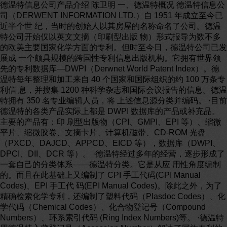
德温特信息公司产品介绍 陈卫明 一、德温特概况 德温特信息公司（DERWENT INFORMATION LTD.）自 1951 年成立至今已近半个世 纪，当时的创始人以其房屋的名称命名了公司。德温特公司开始仅以英文文摘（印刷型出版 物）形式报导为数不多的欧美主要国家化学方面的专利。但时至今日，德温特公司已发展成 一个颇具规模的跨国性专利信息出版机构。它拥有世界领先的专利数据库—DWPI（Derwnet World Patent Index）。德温特每年整理和加工来自 40 个国家和国际组织的约 100 万条专利信 息，并搜集 1200 种科学杂志和国际会议报告的信息。德温特拥有 350 名专业编辑人员，将 上述信息源分类并编码。 ·目前德温特的各类产品实际上都是 DWPI 数据库的产品或补充品。主要的产品有：印 刷型出版物（CPI、GMPI、EPI 等）、缩微平片、缩微胶卷、文摘卡片、计算机磁带、CD-ROM 光盘（PXCD、DAJCD、APPCD、EICD 等），数据库（DWPI、DPCI、DII、DCR 等）。 ·德温特经过多年的经营，逐步形成了一套自己的分类体系——德温特分类。它是从应 用性角度编制的。而且在此基础上又编制了 CPI 手工代码(CPI Manual Codes)、EPI 手工代 码(EPI Manual Codes)。除此之外，为了精确检索化学专利，还编制了塑料代码（Plasdoc Codes）、化学代码（Chemical Codes）、化合物登记号（Compound Numbers）、环系索引代码 (Ring Index Numbers)等。 ·德温特用德温特入藏登记号（Accession Number）解决了同族专利的问题。 ·德温特提供世界范围的专利快递服务、专利档案服务、法律状态检索服务、定题服务 等。 下表是德温特世界专利索引数据库（DWPI）所收录的国家、报导文献类型、收藏年代 以及 2000 年第 16 周报导的件数等有关情况。 国家或组织 报导文献类型 收藏起始年代 2000 年第 16 周报导件数 *澳大利亚（AU） A B 1963-1969，1983- 1132 274 奥地利（AT） A 1975- 1 *比利时（BE） A3 1963- 2 巴西（BR） A 1976- 445 *加拿大（CA） A A1 C 1963- 6 381 227 *中国（CN） A 1987- 698 捷克斯洛伐克(CS) 1975-1994 （基本停止报导） 捷克共和国（CZ） A3 B6 1994- 346 98 丹麦（DK） A B 1974- 6 4 *欧洲专利局（EP） A1 A2 B1 B2 1978- 1071 547 734 13 芬兰（FI） A 1974- 3 *法国（FR） A1 A3 1963- 285 8 *东德（DD） 1963- （基本停止报导） *德国（DE） A1 C1 C2 E G U1 1963- 773 130 135 521 157 412 匈牙利（HU） 1975- （本周未报导） 国际技术公开（TP） 1984-1993 （基本停止报导） 爱尔兰（IE） B3 1963-1969，1995- 1 以色列（IL） A 1975- 8 意大利（IT） B 1966-1969，1978- 8 *日本（JP） A B1 B2 W 1963- 5131 15 1623 320 韩国（KR） A B1 1986- 1802 987 卢森堡（LU） 1984- 本周未报导 墨西哥（MX） 本周未报导 *荷兰（NL） C2 C6 1963- 7 4 新西兰（NZ） 1993- 挪威（NO） A B1 1974- 158 39 *专利合作条约（WO） A1 1978- 1386 A2 300 菲律宾（PH） 1995- 本周未报导 葡萄牙（PT） A 1974- 9 研究公开（RD） A 1978- 59 罗马尼亚（RO） B 1975- 2 *俄罗斯（RU） C1 1994- 350 新加坡（SG） A1 1995- 3 *南非（ZA） A 1963- 289 *前苏联（SU） A1 A3 1963-1994 5（基本停止报导） 2（基本停止报导） 西班牙（ES） A1 A2 B1 T1 T3 1983- 84 2 136 9 699 *瑞典（SE） A C2 1963- 86 45 *瑞士（CH） A5 1963- 23 中国台湾省（TW） 1993- 本周未报导 *英国（GB） A B 1963- 173 150 *美国（US） A B1 E H 1963- 2710 3 12 2 注：（1）*号为德温特公司自定的主要国家，其余为次要国家 （2）本表的数据只是德温特 2000 年第 16 周的报导情况 （3）国际技术公开（TP）及研究公开（RD）为 DWPI 所收录的两种科技期刊 二、德温特主要产品 本部分的内容是德温特世界专利数据库(DWPI)、德温特印刷型出版物、德温特缩微累 积索引等三种德温特产品之外的其它德温特产品。 1、德温特专利引文索引数据库（DPCI） 德温特专利引文索引数据库（DERWENT PATENTS CITATION INDEX)提供 100 多万 条同族专利及其引证文献的信息，每周新增约 6 千条记录。通过 DPCI 的引证数据，用户可 以在 DWPI 中交叉得到关于引证文献的进一步信息。使用 DPCI，用户可以进行新颖性检索、 收集文献、避免专利侵权和跟踪竞争对手的活动。DPCI 有如下主要特点： ·DPCI 可从 DIALOG（file 342）、STN（file DPCI）联机数据库中获得。 ·DPCI 包括审查员对专利文献和非专利文献的引证，专利文献中的引证来自 6 个国家和 国际组织（德国、欧洲专利局、英国、日本、美国、专利合作条约）1997 年 10 月以来的数 据。 ·过档文献包括审查员和发明人的引证。专利文献中的引证来自 16 个国家和国际组织 （奥地利、澳大利亚、比利时、加拿大、瑞士、德国、欧洲专利局、法国、日本、英国、荷 兰、新西兰、瑞典、美国、专利合作条约、南非）1994 年 3 月至 1997 年 3 月的数据，另外， 审查员对美国专利文献的引证数据从 1973 年开始，对欧洲专利局和专利合作条约专利文献 的引证数据从 1978 年开始。 ·采用扩展的标题（有副标题），并且所有的记录均包括同族专利的信息。 ·每条记录中均有其它文献引用本文的列表。 ·在引证文献和被引证文献中均给出入藏登记号、专利权人、发明人。 ·从专利文献公开日起 4 到 10 周被录入。 该数据库有 5 个检索入口： ·基本索引入口； ·辅助索引入口； ·被引证专利的辅助索引； ·被引证参考文献的辅助索引； ·引证专利的辅助索引。 2、德温特革新索引（DII） 德温特革新索引数据库（Derwent Innovation Index）是德温特与 Internet 和 Intranet 合作 的产品，它的推出是为了使德温特具有附加值的专利数据进入科技网（Web of Science, WoS）平台。DII 提供综合性的发明概要，还有基本专利的信息及同族专利的详尽资料，而 这些数据是 DWPI 与 DPCI 合并而产生的。 DII 包括审查员对专利文献和非专利文献的引证，过档文献包括审查员和发明人的引证， 数据的内容与 DPCI 相同。DII 采用扩展的标题（有副标题），并且所有的记录均包括同族专 利的信息。 可以通过 DII 中的非专利引证文献联入科技网。并且科技网中引证的专利文献将与 DII 联接。 3、美国专利信息的报导 德温特一向重视美国专利的报导，针对美国专利推出的产品也最多。 •·LitAlert®数据库 它可以通过 DIALOG（file 670）和 Questel(file LITA)获得。内容包括美国专利和商标侵 权诉讼的高附加值详尽资料，内容包括数千件 70 年代初以来美国 94 个地方法院有关专利的 诉讼的记录，而它们并没有在公报中报导。记录的内容包括专利号、公开日期、发明题目或 专利和商标的名称、发明人姓名、所有人和受让人、开庭的地点及案件判决号等。 •·PatentView CD-ROMs 它是美国全文说明书光盘。现档美国专利有全文盘和检索盘。全文盘每周出版，所有的 著录字段和文本字段（文摘、权利要求、标题）均是可检索的。月累积索引盘和年度累积索 引盘提供了所有当月或当年的相关数据，并指示所需专利文献相应的全文盘号码。对于过 去 23 年的美国专利，有 4 个包含著录数据并可独立使用的索引光盘。 PatentView 包括 1974 年以来所有技术领域的美国专利。 ·美国公报光盘 OG+ OG+是美国公报（USPTO Official Gazette）光盘。内容包括美国公报中的附图、通知及 扉页。每年提供 12 张光盘。过档资料从 1990 年开始。 ·德温特专利法律状态文档（Derwent Patent Status File,DPSF）数据库 DPSF 追踪了美国专利公开之后可能影响专利法律状态的活动，例如扩展、废弃、主动 放弃、捐献、要求再审查或再公开等等。利用 DPSF 提供的信息，用户可以对美国专利公开 之后，可能影响美国专利有效性的活动保持随时的关注，也为用户监视竞争者提供了一个补 充的信息源。DPSF 可从 (file PAST)获得，它的数据来自 1973 以来的美国公报。 ·专利快报光盘（Patent Alert on CD-ROM） 用户可以自己的选择定制美国专利全文光盘。用户可以向德温特提供专利的清单或检索 策略，制作好的光盘包括用户挑选的美国专利全文。它有 23 个可供检索的著录项目。过档 资料从 1974 年开始。 4、工业和技术专利概貌（Industry and Technology Patents Profiles, ITPs） 工业和技术专利概貌将用户的注意力集中在特定工业技术的最新进展。用户可以浏览世 界范围内技术竞争者的有关信息。ITPs 内容包括文摘、附图和图表、专利权人索引等。ITPs 除了有印刷型出版物外，还可以用 PDF, Lotus Notes Datadases 或 Folio Infobases 浏览。ITPs 有下列分册： 宇航（aerospace） 自动化（automotive） 通讯（communications） 计算与控制（computing and control） 家用电器（domestic appliances） 电子电路（electronic circuits） 电力（electric power） 电子元件器件（electronic components and devices） 食品（food） 危险品（hazardous materials） 测量和测试（instrumentation and testing） 音像的记录和再制（image and audio recording and reproduction） 机床（machine tools） 材料利用（materials handling） 公用机械（mechanical and civil） 工程（engineering） 医用设备（medical devices） 包装（packaging and packing） 纸（paper） 半导体技术（semiconductor technology） 5、德温特化学资源(Derwnet Chemistry Resource, DCR) DCR 是１９９９年在联机检索中引入的。在它的初期使用阶段，就表明它是一个有效 的化学结构数据库，尤其是检索那些已经在 DWPI 中生成索引的特殊化合物的时候。DCR 可以用通用的化学语言－化学结构式进行检索。DCR 的号码是特殊化合物的唯一标志，用 这个号码在 DCR 化学结构数据库和 DWPI 数据库之间形成了联结。 6、合并的马库什服务（Merged Markush Service） 德温特与法国一公司合作开发了具有检索功能的药物和一般化学领域的专利信息资源， MMS 是这个合作的第一个产品。MMS 将具有高附加值的在 DWPI 生成索引的化学专利的 结构与 INPI 合并。MMS 的检索结果能够比较容易地转移到 DWPI 或 PharmSearch files 中。 德温特计划两年内在 MMS 中补充 20 年的过档文献。 7、光盘产品 扫描图象可以放大、定义、旋转。文摘可以打印。每张光盘容纳 16000 条文摘。 ·快报型文摘光盘（Image of Alert Abstracts，PXCD），有可检索的版本； ·文献型文摘光盘（Image of Documentation Abstracts，DAJCD），有可检索的版本；可检 索版本的文献型文摘光盘包括 IPC、手工代码、和公司代码。 ·自动化专利概貌光盘（Automotive Patent Profiles, APPCD） ·工程革新光盘（Engineering Innovations， EICD） 三、德温特新的文摘格式 为了适应新的技术发展，经过三年对 DWPI 数据库的重新设计，从 1999 年开始，德温 特着手对 DWPI 的文摘格式进行改进（但这种改进目前还未体现在德温特的印刷型出版物 和 CD-ROM 光盘中）。目的是向最终用户提供更为结构化、更为信息化的文摘；以及向最终 用户推出德温特化学资源（Derwent Chemistry Resource，DCR）数据库。 德温特已使它的文摘更信息化，并且通过扩展的技术内容和更为逻辑化的结构，使文摘 比从前更易于理解。文摘仍用朴素的英文写成，除去了原始文件中不必要的词汇和法律术语。 文摘采用了几个信息化的段标头，使得发明的表述更易于阅读。新的文摘格式开始于 1999 年 2 月。 德温特化学资源数据库也在 1999 年创立。它已作为索引被补充进 DWPI。用户可以使 用通用的化学结构语言访问德温特化学资源数据库。 重新设计的编辑程序已经发生了作用。对 DWPI 报导的主要国家，从 1999 年第一季度 同时提供索引和文摘。 新的文摘分别为：快报文摘（Alert Abstract），焦点技术文摘（Technology Focus Abstract）、扩展文摘（Extension Abstract）. 而这三种文摘又组成文献型文摘(Documentation Abstract)。 1、快报型文摘 新的快报文摘包含几个带有标头的段落： ·新颖性（Novelty）：发明中声称的非显而易见的超过原有技术的特征。 ·发明详述（Detailed Description）：这是一个可选段落，当限制在新颖性段落里的发明 的主权利要求不能被详述，将使用这个段落。 ·化学活度（Activity）：用来描述化学和生物化学物质的化学活度。适于药物、兽医、 农业等领域的发明。 ·作用过程（Mechanism of action）包含化学和生物化学物质的生物作用过程。适用于药 物、兽医、农业等领域的发明。 ·用途（Use）：描述发明在各个技术领域的用途。 ·进步（Advantage）：内容为发明人所述的从新颖性产生的进步。 ·附图描述（Description of Drawings）：有附图的说明性描述，还包括附图标号的注解。 2、扩展文摘 扩展文摘是一个可选项，它应该与快报文摘和焦点技术文摘结合使用，这样才能完整地 理解发明的含义。对科学家和工程师这样的最终用户而言，最好将这三者结合使用，因为这 些人最需要没有法律术语的专利详叙。扩展文摘为最终用户提供了介于简明的概要式的快报 型文摘和过于冗长、阅读困难的全文专利文献之间的另一种选择。扩展文摘也为有联机检索 经验的用户增加了自由词检索的功能。快报文摘、焦点技术文摘与扩展文摘的结合，形成德 温特新的文献型文摘。 扩展文摘包括几个带有标头的段落（目前仅应用在德温特 CPI 分类中）： ·进一步揭示（wider disclosure）：当发明范围或发明新颖性作为说明书主要部分的限定 时，进一步揭示被用来扩展主权利要求。它包括这些新颖性的特点，以及发明给出的范围之 外、而又在权利要求中提及的应用。 ·配药（administration）：包括一般药物和兽药配药的详叙及其方法，或农业化学应用方 法。 ·特殊物质（specific ‘substances’）：这里所说的特殊物质，是与发明新颖性有关的特殊 物质，而不是所有的特殊物质。相关信息被放在一组或多组标头之下。标头的名称取决于被 定义的特殊物质，例如可以是：特殊化合物、特殊序列、特殊单体、特殊材料等等。 ·示例（example）：用数据支持权利要求中所提到的发明的进步，或详叙发明如何在实 际中实施。 ·定义（definitions）：为快报文摘的详叙段落（Detailed Description）里所注解的马库什 （Markush）化学结构做了进一步的定义。 3、焦点技术文摘 焦点技术文摘是一个可选的文摘，它为快报文摘提供焦点技术的补充信息。它的文摘 概述了从属权利要求，例如实施该发明的最佳方案，发明揭示里提及的最佳方案等。它还 包括核心技术之外的信息，例如用于机械制造的聚合材料的发明。焦点技术文摘用分离的 带有标题的段落写成，从不同的技术观点，概述了发明的实际内容。段的标头如下： ·农业 包括杀虫剂、除草剂、杀真菌剂、化肥。但不包含它们的制备，有关内容见无机化学。 ·生物学 包括天然生物材料，免疫等。 ·生物技术 包括遗传工程（DNA 重组）等。 ·陶瓷和玻璃 包括玻璃、耐火材料、陶瓷、水泥等。 ·化学工程 大规模化工过程。 ·计算机和控制 包括自动化、环境、工业控制等 ·电力 包括发电、原子能、辐射等 ·电子 包括电子电路和电子器件。 ·环境 包括污染控制、水处理、废水处理等。 ·食品 食品、酿造、动物食品等。 ·图形和通讯 图形技术、油墨、复印、电子摄影、 ·工业标准 用于工业标准的比较。 ·无机化学 包括除陶瓷和玻璃以外的无机化合物。 ·测量和测试 包括化学分析、测试、药用设备。 ·作用过程 包括聚合物的化学过程，化学反应设备等。 ·冶金 金属处理、制造、精炼、加工、磨光，以及合金和焊接等。 ·有机化学 有机化学品制备，包括药物和农产品，但不包括聚合物。 ·药物 药物化合物和组合物、兽药，但是它们的制备见有机化学。 ·聚合物 聚合物和聚合物的制备。 ·纺织和造纸 包括纸、天然和合成纤维，以及它们的制造工艺。 4、新的文献型文摘 新的文献型文摘是由上述快报文摘、焦点技术文摘、扩展文摘联合构成。使发明范围的 描述更为详尽。 四、CPI 手工代码手册（CPI manual code manual） 1、简介 CPI（化学专利索引）手工代码和 EPI 手工代码（EPI manual codes）是德温特分类中化 学类和电气类的进一步分级。CPI 手工代码（以后简称代码）已有 30 多年历史，最初（1963 年）仅用于药物专利的标引，后来（1970 年）逐步扩展到整个化学领域。而 EPI 手工代码 则创立于 1980 年。德温特公司创立这两种手工代码，其初衷是为了手工检索的便利和分类 卡片的管理。但后来又将其应用于联机检索中。德温特手工代码是以应用性分类为基础的检 索语言，它已在 DIALOG、STN、ORBIT、QUESTEL 等著名的国际联机数据库中被使用。 德温特手工代码有标引的一致性和使用一个代码可以检索不同拼写形式的同义词等特点。 2、CPI 代码的构成 CPI 手工代码手册（以下简称代码手册）分为两个部分：第一部分按代码顺序排列，第 二部分按技术主题的英文字母顺序排列。CPI 代码是由一组数字和字母组成，适用于 A-M 部。 N 是有关催化剂的分类，它不属于 CPI，但其代码仍出现于 CPI 各部及印刷型文摘出版 物中。而且这些代码可以在联机检索中应用。 CPI 代码等级排列，标识符号越多，代码越精确。代码分级包括部（Section）、分部 （Sub-section）、属性码（Generic Manual Code）、组代码（Sub-group）、小组代码（Sub-group division）、段代码（Full Manual Code 完整代码）。 例如： B12-G1B6（B 为部{字母}，12 分部{数字}，G 为属性码{字母}，1 为组代码{数 字}，B 为小组代码{字母}，6 为段代码{数字}） CPI 代码长度是可变的，以下所列均为代码的正确格式（A 代表一位字母，N 代表一位 数字）： ANN（部、分部，例：B1、B12） ANN-A（部、分部、属性码，例：B12-K） ANN-ANN（部、分部、属性码、组代码，例：B12-K4） ANN-ANNA（部、分部、属性码、组代码、小组代码，例：B12-K4A） ANN-ANNAN（部、分部、属性码、组代码、小组代码、段代码，例：B12-K4A3） 使用者要注意，分部、组代码(但段代码只有一位数字)可能是一位或两位数字，代码手 册和印刷型出版物中，没有在一位数字之前补零，但在联机检索时，却应当将零补入。例如： 代码 B4-B1C（代码手册格式）联机检索时应为 B04-B01C，同样代码 A12-A1（代码手册格 式）联机检索时应为 A12-A01，代码 E1（代码手册格式）联机检索时应为 E01，代码 D10-B1(代码手册格式)联机检索时应为 D10B01。 3、第一部分（按代码顺序排列）条目格式 代码手册第一部分中的所有代码是按照代码顺序排列的，代码的分类等级通过缩位来表 示，代码后是该代码的一般定义，例如： D3-D Coffee, tea and substitutes D3-D1 .Coffee,