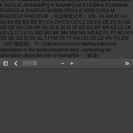
Toggle
返
Zoom
Zoom
Too
Sidebar
回
Out
In