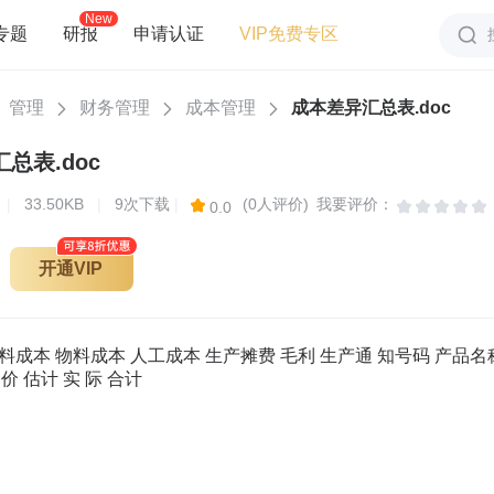
New
专题
研报
申请认证
VIP免费专区
管理
财务管理
成本管理
成本差异汇总表.doc
总表.doc
页
|
33.50KB
|
9次下载
|
(0人评价)
我要评价：
0.0
开通VIP
料成本 物料成本 人工成本 生产摊费 毛利 生产通 知号码 产品名称
售价 估计 实 际 合计