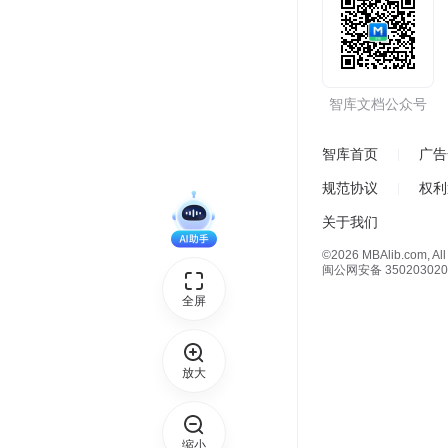
智库文档公众号
智库首页
广告
规范协议
权利
关于我们
©2026 MBAlib.com, All 
闽公网安备 350203020
全屏
放大
缩小