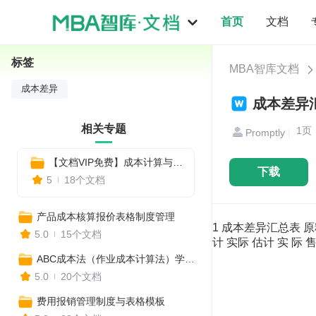
首页
文档
标签
MBA智库文档
成本差异
成本差异汇
相关专题
1
Promptly
|
【文档VIP免费】成本计算与成本管理表格
下载
5
18个文档
产品成本核算报价表格制度管理
1 成本差异汇总表 原
5.0
15个文档
计 实际 估计 实 际 
ABC成本法（作业成本计算法）学习培训资料
5.0
20个文档
费用报销管理制度与表格模板