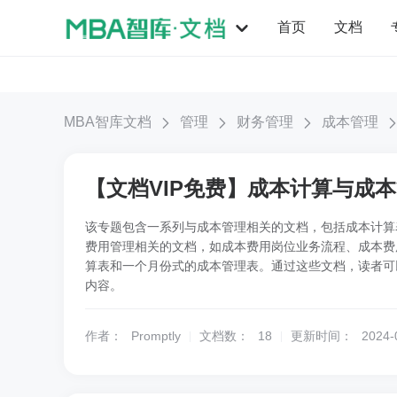
首页
文档
MBA智库文档
管理
财务管理
成本管理
【文档VIP免费】成本计算与成
该专题包含一系列与成本管理相关的文档，包括成本计算
费用管理相关的文档，如成本费用岗位业务流程、成本费
算表和一个月份式的成本管理表。通过这些文档，读者可
内容。
作者：
Promptly
文档数：
18
更新时间：
2024-