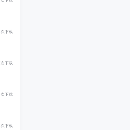
8次下载
8次下载
7次下载
8次下载
8次下载