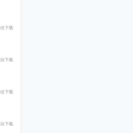
0次下载
9次下载
0次下载
8次下载