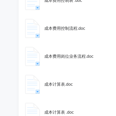
成本费用控制表 .doc
成本费用控制流程.doc
成本费用岗位业务流程.doc
成本计算表.doc
成本计算表 .doc