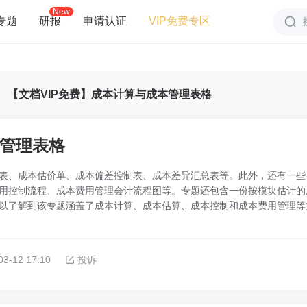
New
专题
研报
申请认证
VIP免费专区
【文档VIP免费】成本计算与成本管理表格
本管理表格
表、成本估价单、成本偏差控制表、成本差异汇总表等。此外，还有一些
用控制流程、成本费用管理会计流程图等。专题还包含一份按模块估计的
以了解到该专题涵盖了成本计算、成本估算、成本控制和成本费用管理等
03-12 17:10
投诉