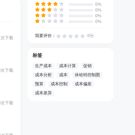
0%
0%
0%
0%
我要评价：
0分
1次下载
标签
生产成本
成本计算
促销
9次下载
成本分析
成本
休哈特控制图
预算
成本控制
成本偏差
成本差异
9次下载