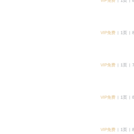
VIP免费
1页
VIP免费
1页
VIP免费
1页
VIP免费
1页
VIP免费
1页