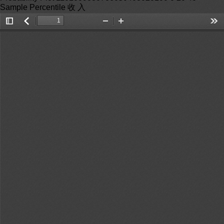
Sample Percentile 收 入
Toggle
返
Zoom
Zoom
Too
Sidebar
回
Out
In