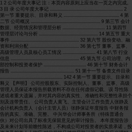
1 2 公司年度大事记 注：本页内容原则上应当在一页之内完成。 3 目 录 公司年度大事记 .............................................................. 2 第一节 重要提示、目录和释义 ............................................... 4 第二节 公司概况 ........................................................... 9 第三节 会计数据、经营情况和管理层分析 .................................... 11 第四节 管理层讨论与分析 .................................................. 14 第五节 重大事件 .......................................................... 32 第六节 股份变动、融资和利润分配 .......................................... 36 第七节 董事、监事、高级管理人员及核心员工情况 ............................ 41 第八节 行业信息 .......................................................... 45 第九节 公司治理、内部控制和投资者保护 .................................... 46 第十节 财务会计报告 ...................................................... 51 第十一节 备查文件目录 ..................................................... 142 4 第一节 重要提示、目录和释义 【声明】 公司控股股东、实际控制人、董事、监事、高级管理人员保证本报告所载资料不存在任何虚假记载、误 导性陈述或者重大遗漏，并对其内容的真实性、准确性和完整性承担个别及连带责任。 公司负责人黄飞、主管会计工作负责人张静及会计机构负责人（会计主管人员）张静保证年度报告 中财务报告的真实、准确、完整。 中兴华会计师事务所（特殊普通合伙）对公司出具了标准无保留意见的审计报告。 本年度报告涉及未来计划等前瞻性陈述，不构成公司对投资者的实质承诺，投资者及相关人士均应 对此保持足够的风险认识，并且应当理解计划、预测与承诺之间的差异。 事项 是或否 是否存在控股股东、实际控制人、董事、监事、高级管理人员对年度报告内容存在异 议或无法保证其真实、准确、完整 □是 √否 是否存在半数以上董事无法完全保证年度报告的真实性、准确性和完整性 □是 √否 董事会是否审议通过年度报告 √是 □否 是否存在未出席董事会审议年度报告的董事 □是 √否 是否存在未按要求披露的事项 □是 √否 【重大风险提示表】 重大风险事项名称 重大风险事项描述及分析 1、政策变化风险 公司为中外合资企业，主要业务为基于对音乐的唱、视、 听的空间体验，向消费者提供情绪抒发、自我表达以及情感互 动相结合的综合社交娱乐空间。 公司经过审慎研讨亦计划未来在大陆地区借音乐产业复苏 的趋势以及公司在线下积累的平台优势，逐步向上游音乐产业、 甚至游戏行业逐步拓展；通过上述娱乐内容资源的开拓和积累， 亦将尝试利用互联网、移动互联网、VR 等先进科技手段，打造 “O+O”的综合娱乐互动平台。公司目前业务类型及对外投资符 合外商投资产业指导相关政策，但若国家产业政策对外商投资 娱乐产业有进一步限制，将对公司业务拓展造成一定影响。 2、业务风险 （1）消费者需求变化的风险。随着经济的发展和技术的进 步，电影、游戏、网络社交等娱乐手段日益兴盛，新兴娱乐形 5 式不断被创造，消费者娱乐活动选择更加多样化，未来消费者 的消费观念、市场需求可能不断发生变化。如果公司不能不断 提高对市场需求的敏感度和应变能力，将会对公司的经营及盈 利能力造成不利影响。 （2）行业内竞争加剧的风险。KTV 进入中国大陆之后，经 历十余年的快速发展期，几乎不论盈利模式和经营管理效率都 可获得较高收益，导致 2010 年之后行业出现大量新进入者。尽 管行业规模持续扩大，伴随着娱乐消费多元冲击和市场新进入 者的竞争，公司竞争压力已逐渐加大，若不能够开辟新的盈利 模式和业绩增长点，弥补原有业态短板，将难以在行业内找到 自己的立足点，给公司盈利能力造成不利影响。 （3）公司主要经营场所来自于租赁的风险。公司日常经营 需要的物业区位集中在商业繁华地段，目前公司日常经营所需 的物业均来自于租赁且租赁期限较长。随着区域经济发展以及 周边物业价格的上涨，不能完全排除出租方违约的可能。若出 租方发生违约，将对公司单店经营造成不利影响。 （4）消防、治安出现重大事故影响公司经营的风险。公司 业务直面众多消费者，经营场所属于人群较为集中、人流量相 对较大的公共场所。虽然公司经营场所均取得主管部门消防审 批意见书，符合消防安全条件，且已合理分配治安人员负责经 营场所的安全，但如果出现消防安全意外事故或意外治安案件， 甚至进而导致重大事故发生的情形，将对公司品牌美誉度、甚 至对公司正常经营造成不利影响。 （5）品牌及市场形象被模仿的风险。随着消费者娱乐需求 水平的不断提高，娱乐消费已不仅仅局限于价格实惠，而是更 注重品牌选择。因此，KTV 行业的品牌成为顾客区分并选择不同 KTV 的关键。“米乐星世界”在南京、武汉等区域已形成品牌效 应，享有较高的品牌认知度和市场美誉度。但如果市场上出现 冒用“米乐星世界”品牌或出现其他品牌恶意侵权行为，将可 6 能影响公司口碑和市场形象，给公司造成诸多不利影响。 3、管理风险 （1）规模扩张导致管理能力不足的风险。公司目前采取直 营连锁经营，截至报告期末，公司拥有门店 11 家，分布在南京、 武汉、上海等地区。未来公司门店数量将进一步增加，业务规 模将进一步扩张，虽然公司已制定了严格规范的内部管理制度， 且正在逐步建立全方位信息化管理平台，但由于公司门店分布 区域较广，扩张速度较快，管理体系将更加复杂。如果公司不 能进一步提高管理水平，将可能对公司经营造成不良影响。 （2）人力资源风险随着公司资产和经营规模的扩张，必然 带来对管理人员、服务人员及技术人员等人力资源的新需求。 如果公司不能及时完善人力资源管理制度，不断建设和丰富人 才队伍，则在稳定人才队伍、避免人才流失和引进人才方面将 存在一定风险。 （3）食品安全管理风险。公司主营业务中包括精品酒食商 超和风味餐点服务，虽然公司根据相关法律法规的要求并结合 自身实际经营情况，对食品采购、运输、仓储、加工、销售等 各方面进行严格控制，但如果供应商、物流等方面出现疏漏， 可能导致公司不知情时采购产品质量出现问题，致使公司需要 承担相应责任，并且对公司品牌形象及口碑造成不利影响。 4、内部控制风险 公司根据经营特点，针对收款、采购等环节制定了《现金 管理制度》、《保险柜及银行账户管理办法》、《单店收支管 理办法》、《采购管理制度》等管理制度及内部管理措施，并 得到严格执行，但由于商业模式的特点，公司无法完全避免以 现金方式收取营业款。虽然越来越多的消费者采用团购优惠券、 线上支付以及刷卡等方式进行付款，收款环节中现金出现的频 率也大大降低，但报告期内，仍存在一定的管理风险。 5、无实际控制人的风险 公司单个股东持有的公司股份均未超过公司总股本的 30%， 均无法决定董事会多数席位，公司的经营方针及重大事项的决 策系由全体股东充分讨论后确定，无任何一方能够决定和做出 7 实质影响，公司无实际控制人。由于公司无控股股东及实际控 制人，决定了公司所有重大行为必须民主决策，由全体股东充 分讨论后确定，避免了因单个股东控制引起决策失误而导致公 司出现重大损失的可能性，但可能存在决策效率被延缓的风险。 本期重大风险是否发生重大变化： 本期重大风险未发生重大变化 是否存在被调出创新层的风险 □是 √否 8 释义 释义项目 释义 公司、股份公司、米乐星、本公司 指 南京米乐星文化发展股份有限公司 有限公司 指 南京累增饮娱管理顾问有限公司(股份公司前身) 股东大会 指 南京米乐星文化发展股份有限公司股东大会 董事会 指 南京米乐星文化发展股份有限公司董事会 监事会 指 南京米乐星文化发展股份有限公司监事会 三会 指 公司股东大会、董事会、监事会 高级管理人员 指 总经理、副总经理、财务总监、董事会秘书 管理层 指 公司董事、监事、高级管理人员 《公司章程》 指 《南京米乐星文化发展股份有限公司章程》 三会议事规则 指 公司《股东大会议事规则》、《董事会议事规则》、 《监事会议事规则》 股转系统 指 全国中小企业股份转让系统 股转公司 指 全国中小企业股份转让系统有限责任公司 中国结算北京分公司 指 中国证券登记结算有限责任公司北京分公司 主办券商、天风证券 指 天风证券股份有限公司 报告期 指 2022年 1月 1日至 2022年 12月 31日 元、万元 指 人民币元、人民币万元 9 第二节 公司概况 一、 基本信息 公司中文全称 南京米乐星文化发展股份有限公司 英文名称及缩写 Nanjing Milo Star Cultural Development Co.,Ltd Milo Star 证券简称 米乐星 证券代码 837674 法定代表人 黄飞 二、 联系方式 董事会秘书姓名 黄飞 联系地址 湖北省武汉市汉阳区龙阳大道 58 号汉阳人信汇 A 栋 8 号楼三层 电话 027-84518887 传真 027-84518887 电子邮箱 Huangf05@ 公司网址 办公地址 湖北省武汉市汉阳区龙阳大道 58 号汉阳人信汇 A 栋 8 号楼三层 邮政编码 430000 公司指定信息披露平台的网址 公司年度报告备置地 后勤办公室 三、 企业信息 股票交易场所 全国中小企业股份转让系统 成立时间 2004 年 9 月 19 日 挂牌时间 2016 年 7 月 6 日 分层情况 创新层 行业（挂牌公司管理型行业分类） “文化、体育和娱乐业”（R）-“娱乐业”（R89）--“室内娱乐 活动”（R891）-“歌舞厅娱乐活动”（R8911） 主要产品与服务项目 基于对音乐的唱、视、听的空间体验，向消费者提供情绪抒发与 自我表达相结合的综合互动娱乐平台。 普通股股票交易方式 √集合竞价交易 □做市交易 普通股总股本（股） 66,080,000 优先股总股本（股） 0 做市商数量 0 控股股东 无控股股股东 实际控制人及其一致行动人 无实际控制人 10 四、 注册情况 项目 内容 报告期内是 否变更 统一社会信用代码 913201007652936267 否 注册地址 江苏省南京市鼓楼区云南北路 28 号 否 注册资本 66,080,000 否 - 五、 中介机构 主办券商（报告期内） 天风证券 主办券商办公地址 武汉东湖新技术开发区高新大道 446 号天风 证券大厦 20 层 报告期内主办券商是否发生变化 否 主办券商（报告披露日） 天风证券 会计师事务所 中兴华会计师事务所（特殊普通合伙） 签字注册会计师姓名及连续签字年限 宋军 刘剑敏 3 年 2 年 会计师事务所办公地址 北京市丰台区丽泽路 20 号丽泽 SOHO B 座 20 层 六、 自愿披露 □适用 √不适用 七、 报告期后更新情况 □适用 √不适用 11 第三节 会计数据、经营情况和管理层分析 一、 盈利能力 单位：元 本期 上年同期 增减比例% 营业收入 74,026, 133,683, % 毛利率% % % - 归属于挂牌公司股东的净利润 -33,857, -46,795, % 归属于挂牌公司股东的扣除非经常性 损益后的净利润 -26,398, -49,244, % 加权平均净资产收益率%（依据归属于 挂牌公司股东的净利润计算） % % - 加权平均净资产收益率%（依据归属于 挂牌公司股东的扣除非经常性损益后 的净利润计算） % % - 基本每股收益 % 二、 偿债能力 单位：元 本期期末 上年期末 增减比例% 资产总计 104,874, 131,776, % 负债总计 84,624, 76,922, % 归属于挂牌公司股东的净资产 19,607, 53,464, % 归属于挂牌公司股东的每股净资产 % 资产负债率%（母公司） % % - 资产负债率%（合并） % % - 流动比率 - 利息保障倍数 - 三、 营运情况 单位：元 本期 上年同期 增减比例% 经营活动产生的现金流量净额 17,119, 16,848, % 应收账款周转率 - 存货周转率 - 12 四、 成长情况 本期 上年同期 增减比例% 总资产增长率% % % - 营业收入增长率% % % - 净利润增长率% % % - 五、 股本情况 单位：股 本期期末 本期期初 增减比例% 普通股总股本 66,080,000 66,080,000 % 计入权益的优先股数量 - - - 计入负债的优先股数量 - - - 六、 境内外会计准则下会计数据差异 □适用 √不适用 七、 与业绩预告/业绩快报中披露的财务数据差异 □适用 √不适用 八、 非经常性损益 单位：元 项目 金额 非流动资产处置损益 -1,241, 计入当期损益的政府补助 76, 除同公司正常经营业务相关的有效套期保值业务外，持 有交易性金融资产、交易性金融负债产生的公允价值变 动损益，以及处置交易性金融资产、交易性金融负债和 可供出售金融资产取得的投资收益 170, 除上述各项之外的其他营业外收入和支出 -7,228, 其他符合非经常性损益定义的损益项目 395, 非经常性损益合计 -7,826, 所得税影响数 6, 少数股东权益影响额（税后） -373, 非经常性损益净额 -7,458, 九、 补充财务指标 □适用 √不适用 13 十、 会计数据追溯调整或重述情况 □会计政策变更 □会计差错更正 □其他原因 √不适用 14 第四节 管理层讨论与分析 一、 业务概要 商业模式 1、公司的主营业务是基于对音乐的唱、视、听的空间体验，向消费者提供情绪抒发、自我表达以 及 情感互动相结合的综合社交娱乐平台。公司的主要产品及服务是基于拥有卡拉 OK 影音设备与视唱空 间，同时公司提供餐点和零食酒水等商品的选购，满足消费者多样化需求。公司报告期内主要采用直营 连锁发展，以实体门店为基础，通过多种营销手段，包括会员活动、节日活动、异业合作、服务专案等， 实现销售市场辐射。目前以南京、武汉为最大的品牌效应集聚区。公司目前采取直营连锁模式经营，截 至报告期末，公司拥有门店 11 家，分布在南京、武汉、上海等地区，在立足于门店直营连锁的同时， 公司的加盟特许经营体系，通过整合完整的营运产业链及信息化系统进行标准化的复制和推广，截至报 告期末共有 8家加盟店。 公司在运营体系中，维护原有高品质视、唱听感受的同时，强化餐饮、超市的调整和改善，增加音 乐火锅“唱乐捞”，基于“吃着火锅唱着歌”的理念，对现有包厢进行改造，变身为火锅房，兼具欢唱 功能，一房多用，公司在传统业务中寻找新的突破口和发展点。 2022 年 KTV、forte 小酒馆，音乐火锅的三合一业态，为热爱唱歌热爱生活的大众化消费力客群； 潮人，爱美食爱唱歌中端消费力客群；爱玩，喜欢夜生活的高端消费力客群，提供“K 歌/餐饮/酒吧” 的私人定制潮趴娱乐新模式。充分开发挖掘客户更多消费需求和满足；积极通过移动互联方式，链接线 上线下模块，拓深会员系统，增加客户粘性，实现规模效应的快速提升。 公司的盈利主要来自于为顾客提供视听伴唱场地及设备、自助选购餐饮及零食商超等服务。公司主 要盈利模式系打造高品质、时尚个性、主题式或定制化的 K歌娱乐综合消费平台，通过“吃、喝、玩、 乐、唱、聚、嗨”一站式服务，吸引顾客在聚会、庆生、企业年会等休闲娱乐过程中消费，结合分时段 计费的即时欢唱项目，酒水饮料、水果和风味餐点等相结合，从而获取收入和利润。 公司 2022 年的主营业务收入为 74,026, 元，其中来自于提供视听伴唱场地及设备的包厢收 入为 26,379,元，毛利率为 %，来自于自助选购餐饮服务的收入为 18,753, 元，毛利 率为 %，来自于零食商超的收入为 26,787, 元，毛利率为 %。 2、报告期内，公司的主营业务内容未发生变动，商业模式较上年未发生重大变化。 3、报告期后至披露日，公司的商业模式未发生较大变化，仍以直营连锁经营为主，特许加盟为辅。 与创新属性相关的认定情况 15 □适用 √不适用 报告期内变化情况： 事项 是或否 所处行业是否发生变化 □是 √否 主营业务是否发生变化 □是 √否 主要产品或服务是否发生变化 □是 √否 客户类型是否发生变化 □是 √否 关键资源是否发生变化 □是 √否 销售渠道是否发生变化 □是 √否 收入来源是否发生变化 □是 √否 商业模式是否发生变化 □是 √否 二、 经营情况回顾 (一) 经营计划 2022 年 1-12 月，公司业务主要以 KTV 服务为主，提供餐点、火锅和零食酒水等商品，满足消费者 多样化消费需求，通过提供“吃、喝、玩、乐、唱、聚、嗨”一站式服务持续发展及盈利。报告期内， 公司实现营业收入 74,026, 元，较去年同期增长%；营业成本 15,184, 元，较去年 同期增长%；实现净利润-35,514,元，较去年同期增长 %。截至 2022年 12月 31日， 公司总资产 104,874, 元，净资产 20,249, 元。 2022年因不可抗拒的重大因素，使得公司业务受到了较大的影响，部分门店闭店，业务存在一定的 萎缩。但公司对大众未来的娱乐化需求仍充满信心，积极的调整和主动了解消费者需求，在延续经营计 划及目标的同时，积极调整业务方向，不断深耕细耕行业，不断的加大新媒体网络推广力度，通过开拓 各种方式增加营收，在菜品方面，新增大众喜爱的新品排行菜单、新品酒品引流定期更新上线，提升唱 乐捞包厢消费及服务品质。 具体目标计划如下： 1.积极大力拓展加盟事业，预计今年实现武汉、南京区再新增 2-3家米乐星世界加盟店； 2.积极拓展新媒体网络推广方式,利用现代主流消费方式，在新美大、口碑等平台，上线唱乐捞餐 饮，多版块的品牌曝光，增加线上销售量,加大线上品牌宣传力度，促进销售，不断提升公司美誉度及 知名度，跻身在各网络主流平台（抖音、美团、新美大、小红书）前三的目标； 3.打造卓越星级餐饮标准，提升 KTV午晚餐、黄金档时段消费及产品，引流提升营业收入，分享美 食与聚会娱乐为一体； 4.发展强化唱乐捞品牌，解锁国潮火锅，各门店火锅跻身区平台（美团、新美大、抖音）众排名前 三的目标； 16 5.持续升级改造各门店 party room，因 2022年疫情停业时间较长，未完成的升级计划预计在 2023 年实现武汉、南京逐步升级改造，引流各区新的聚会模式； 6.改善武汉南京 8个化妆室的私密空间，提升服务细节和感受； 7.专注新媒体运营的模式，丰富线上选购的模式和产品，在抖音、快手直播平台进行美食娱乐直播， 并在直播平台站内进行相关视频推广， 拓展品牌宣传新渠道，增强粉丝粘性，未来计划不断争取获区 平台的流量倾斜与支持,夯实品牌知名度和拓展新消费者的美誉度，吸引更多消费者到店消费。 2022年，依然是艰难的，同时有赖于公司全体齐心协力，出谋划策，共渡难关的团结一心，在公司 管理层的带领下，全体员工积极向上，全国门店已全部复业，公司业务也基本恢复，各项业务拓展顺利， 供应商渠道稳定，表现出良好的经营状态。 (二) 行业情况 2022 年，因为有新冠病毒不可抗拒的重大事件的影响,娱乐行业持续维持寒冬状况。为了响应全民 抵抗新冠病毒的持续发酵,各城市 KTV娱乐场所停止营业长达数月,这对行业来说影响可想而知。首先， KTV 行业属于民营企业，而新冠病毒发生期间许多政府辅助性优惠政策（例如：减免房租等）未曾享受。 同时，企业仍正常支付人员工资及相关福利。虽然政府后期对公司进行税务部分免征及政策扶持，但是 远远弥补不了事件对企业造成的损失。 KTV 行业从 2012 点开始进入下行通道,近年来 KTV 行业处于快速消耗及转型期。随着国内消费习惯 的改变，越来越多的年轻消费力趋向于线上消费、短频快消费、猎奇消费的方式，年轻消费力懒于社交 及应酬，参与社会活动，这种消费习惯的的转变，影响着一代人，使得行业内近年不再吸引年轻人的身 影。因此，消费群体的改变，不断加入市场竞争的同业扩张，让行业竞争更加激烈。市场整体呈现低迷 竞争、价格竞争的趋势，市场现状与 2003年量贩 KTV最鼎盛的时期无法同日而语。 就目前整个 KTV行业在新冠病毒的管控常态化之后，比其他行业及企业推迟近两个月才逐步开放复 工复产，2022年 3-4月是新冠病毒爆发期，武汉、南京地区门店陆续停业，上海更是从 3月底开始全面 封城，直至 6 月，新冠病毒的不可抗拒的重大事件发生周期期长、管控时间长、范围大、管控措施严格。 使得 KTV行业整体重创，从逐渐复工复产后，社会面仍不断受到新冠病毒反复及季节性呼吸道疾病传播 的波动影响，人们对于 KTV这种密集型消费场所，仍存在一定的抵触和畏惧心理。受国内疫情冲击影响， 行业客量持续恢复，销售业绩较 2021年有同比增长，但仍每月不足 2019年的五成；然而人工工资、房 租、食材成本等持续波动上涨，而国家对本行业的扶持政策并不能饮鸩止渴。全国 KTV行业，面临着至 少四成倒闭歇