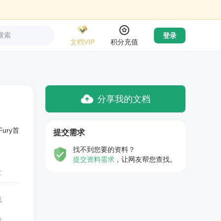
搜索
登录
文档VIP
积分充值
分享我的文档
ury首
提交需求
找不到您要的资料？
提交资料需求
，让网友帮您查找。
量
载
载