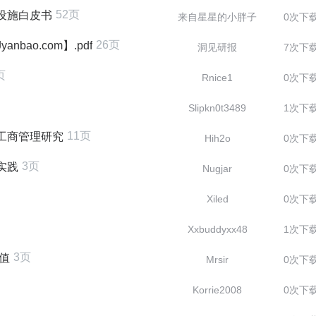
52页
础设施白皮书
来自星星的小胖子
0次下
26页
bao.com】.pdf
洞见研报
7次下
页
Rnice1
0次下
Slipkn0t3489
1次下
11页
之工商管理研究
Hih2o
0次下
3页
实践
Nugjar
0次下
Xiled
0次下
Xxbuddyxx48
1次下
3页
价值
Mrsir
0次下
Korrie2008
0次下