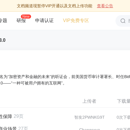
文档频道现暂停VIP开通以及文档上传功能
查看公告
New
专题
研报
申请认证
VIP免费专区
3.0
名为“加密资产和金融的未来”的听证会，前美国货币审计署署长、时任BitF
.0——“一种可被用户拥有的互联网”。
上传者
下载
29页
性保障
智友2PWNKG9T
0次下
27页
与商业场景
Changexyz
0次下