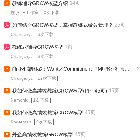
14页
教练辅导GROW模型介绍
楹悦HR工作室
0次下载
25页
如何结合GROW模型，掌握教练式绩效管理？
Changexyz
3次下载
1页
教练式辅导GROW模型
Changexyz
8次下载
1
商业框架图鉴：Want／Commitment+PM理论+利害关系人分析+双因素理论+Will／Skill矩阵+GROW模型+TAPS等
Changexyz
12次下载
45页
我如何做高绩效教练GROW模型(PPT45页)
Nemonic
1次下载
45页
我如何做高绩效教练GROW模型
Kboerman
0次下载
45页
外企高绩效教练GROW模型