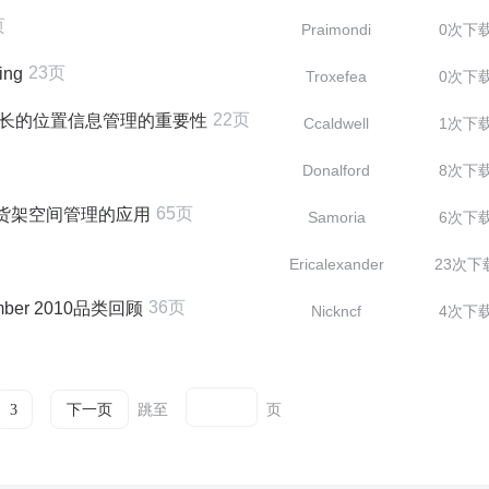
页
Praimondi
0次下
23页
ing
Troxefea
0次下
22页
增长的位置信息管理的重要性
Ccaldwell
1次下
Donalford
8次下
65页
货架空间管理的应用
Samoria
6次下
Ericalexander
23次下
36页
ember 2010品类回顾
Nickncf
4次下
跳至
页
3
下一页