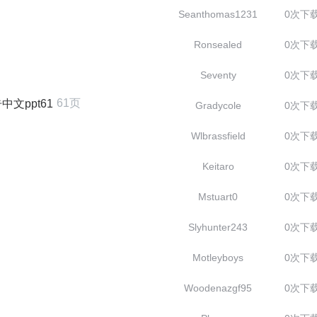
Seanthomas1231
0次下
Ronsealed
0次下
Seventy
0次下
61页
文ppt61
Gradycole
0次下
Wlbrassfield
0次下
Keitaro
0次下
Mstuart0
0次下
Slyhunter243
0次下
Motleyboys
0次下
Woodenazgf95
0次下