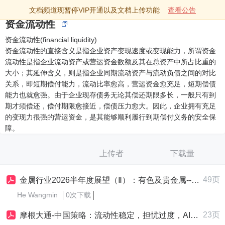
文档频道现暂停VIP开通以及文档上传功能
查看公告
资金流动性
资金流动性(financial liquidity)
资金流动性的直接含义是指企业资产变现速度或变现能力，所谓资金
流动性是指企业流动资产或营运资金数额及其在总资产中所占比重的
大小；其延伸含义，则是指企业同期流动资产与流动负债之间的对比
关系，即短期偿付能力，流动比率愈高，营运资金愈充足，短期偿债
能力也就愈强。由于企业现存债务无论其偿还期限多长，一般只有到
期才须偿还，偿付期限愈接近，偿债压力愈大。因此，企业拥有充足
的变现力很强的营运资金，是其能够顺利履行到期偿付义务的安全保
障。
上传者
下载量
49页
金属行业2026半年度展望（Ⅱ）：有色及贵金属--供需博弈强化定价逻辑，流动性定价分化影响市场宽度
He Wangmin
0次下载
23页
摩根大通-中国策略：流动性稳定，担忧过度，AI国产化的逢低买入窗口