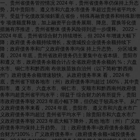
一、贵州省债务管控情况 2024 年，贵州省债务率仍保持上升态
势，其中贵阳市、遵义市和六盘水市债务 率超过贵州省平均水
平。受益于化债政策倾斜重点省份，特殊再融资债券和特殊新增
专 项债额度释放，加上融资平台债务展期、降息、置换等化债
措施有序推进，贵州省整体 债务风险得到进一步缓释。 2022－
2024 年底，贵州省综合财力持续增长，但 2024 年增速大幅下
降；政府债 务余额持续增长，发债城投企业债务余额持续下
降；政府债务率和广义政府债务率均保 持上升态势。 分区域来
看，2024 年底，贵州省政府债务仍主要集中在省本级、贵阳市
和遵义 市，政府债务余额合计占全省政府债务余额的 %；六盘
水市、铜仁市和黔西南 布依族苗族自治州（以下简称“黔西南
州”）政府债务余额增速较快。从政府债务率来 看，2024 年
底，贵州省下辖各地市（州）政府债务率均超过 160%，其中贵
阳市、遵 义市、六盘水市、铜仁市、安顺市和黔西南州政府债
务率均超贵州省平均水平；得益于 综合财力的有所提升，贵阳
市政府债务率较 2023 年底小幅下降，但仍处于较高水平。 从广
义政府债务率来看，2024 年底，贵阳市、遵义市和六盘水市广
义政府债务率均超过 贵州省平均水平；除贵阳市和六盘水市广
义政府债务率较 2023 年底大幅下降外，其他 地市（州）广义政
府债务率均保持上升趋势。 注：政府债务率=政府债务余额/综
合财力*100%；广义政府债务率=（政府债务余额+城投债务余