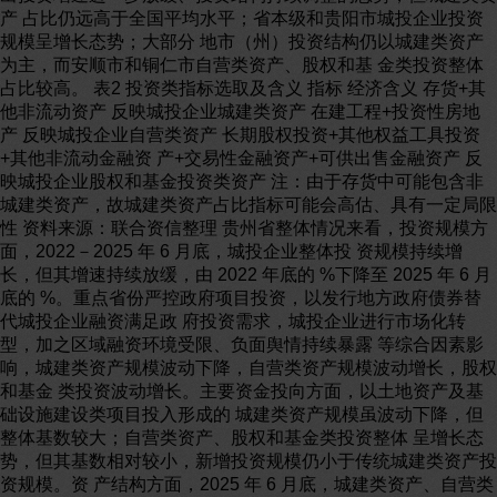
产 占比仍远高于全国平均水平；省本级和贵阳市城投企业投资
规模呈增长态势；大部分 地市（州）投资结构仍以城建类资产
为主，而安顺市和铜仁市自营类资产、股权和基 金类投资整体
占比较高。 表2 投资类指标选取及含义 指标 经济含义 存货+其
他非流动资产 反映城投企业城建类资产 在建工程+投资性房地
产 反映城投企业自营类资产 长期股权投资+其他权益工具投资
+其他非流动金融资 产+交易性金融资产+可供出售金融资产 反
映城投企业股权和基金投资类资产 注：由于存货中可能包含非
城建类资产，故城建类资产占比指标可能会高估、具有一定局限
性 资料来源：联合资信整理 贵州省整体情况来看，投资规模方
面，2022－2025 年 6 月底，城投企业整体投 资规模持续增
长，但其增速持续放缓，由 2022 年底的 %下降至 2025 年 6 月
底的 %。重点省份严控政府项目投资，以发行地方政府债券替
代城投企业融资满足政 府投资需求，城投企业进行市场化转
型，加之区域融资环境受限、负面舆情持续暴露 等综合因素影
响，城建类资产规模波动下降，自营类资产规模波动增长，股权
和基金 类投资波动增长。主要资金投向方面，以土地资产及基
础设施建设类项目投入形成的 城建类资产规模虽波动下降，但
整体基数较大；自营类资产、股权和基金类投资整体 呈增长态
势，但其基数相对较小，新增投资规模仍小于传统城建类资产投
资规模。资 产结构方面，2025 年 6 月底，城建类资产、自营类