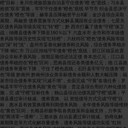
橙”目标；务川仡佬族苗族自治县守住债务“橙 色”底线；习水县
抢抓“双非”置换，牢牢守住债务“橙色”底线 毕节市 织金县坚决守
住债务“橙色”等级；赫章县压降融资平台8家；金沙县综合采取
展期、再融资 债券置换等方式化解县属国有企业债务；七星关
区债务风险等级实现“红”转“橙”；黔 西市打赢了债务“守橙”保卫
战；纳雍县债务率下降至160％以下 六盘水市 全市和市本级债
务风险等级历史性实现“红转橙”；六枝特区“橙色”债务风险等级
由“深” 转“浅”；盘州市妥善化解债券刚兑风险，综合债务率稳步
下降 铜仁市 万山区持续守牢债务“橙色”底线；碧江区稳妥处置
涉众非标矛盾风险，按期足额偿还法定债 务本息亿元；江口县
债务率稳控在“橙色”区间；思南县偿还各类债务亿元；德 江县政
府债务率逐年下降，守住了橙色底线；石阡县牢牢守住债务“橙
色”等级 黔南州 黔南州涉众类非标债务余额和人数大幅压降；福
泉市综合债务率实现“只减不增”，全面完成 “守黄”各项任务；罗
甸县牢牢守住债务风险“黄色”等级；贵定县综合用好六种化债措
施，完 成“守橙”目标任务；独山县综合治债巩固“守橙”成果；平
塘县通过审计核减、债券置换、以 资抵债等方式完成“守橙”目
标；惠水县有效置换缓释到期债务风险，全年债务风险等级维持
在“黄色”区间；长顺县积极争取各类政策和金融支持，力争实
现“两清零一缓释”；三都水族 自治县通过审计核减、协商化解、
展期降息等方式化解存量债务，债务风险等级成功实现 “红转