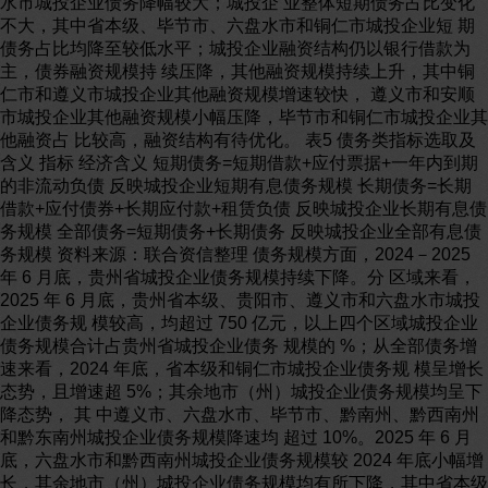
水市城投企业债务降幅较大；城投企 业整体短期债务占比变化
不大，其中省本级、毕节市、六盘水市和铜仁市城投企业短 期
债务占比均降至较低水平；城投企业融资结构仍以银行借款为
主，债券融资规模持 续压降，其他融资规模持续上升，其中铜
仁市和遵义市城投企业其他融资规模增速较快， 遵义市和安顺
市城投企业其他融资规模小幅压降，毕节市和铜仁市城投企业其
他融资占 比较高，融资结构有待优化。 表5 债务类指标选取及
含义 指标 经济含义 短期债务=短期借款+应付票据+一年内到期
的非流动负债 反映城投企业短期有息债务规模 长期债务=长期
借款+应付债券+长期应付款+租赁负债 反映城投企业长期有息债
务规模 全部债务=短期债务+长期债务 反映城投企业全部有息债
务规模 资料来源：联合资信整理 债务规模方面，2024－2025
年 6 月底，贵州省城投企业债务规模持续下降。分 区域来看，
2025 年 6 月底，贵州省本级、贵阳市、遵义市和六盘水市城投
企业债务规 模较高，均超过 750 亿元，以上四个区域城投企业
债务规模合计占贵州省城投企业债务 规模的 %；从全部债务增
速来看，2024 年底，省本级和铜仁市城投企业债务规 模呈增长
态势，且增速超 5%；其余地市（州）城投企业债务规模均呈下
降态势， 其 中遵义市、六盘水市、毕节市、黔南州、黔西南州
和黔东南州城投企业债务规模降速均 超过 10%。2025 年 6 月
底，六盘水市和黔西南州城投企业债务规模较 2024 年底小幅增
长，其余地市（州）城投企业债务规模均有所下降，其中省本级