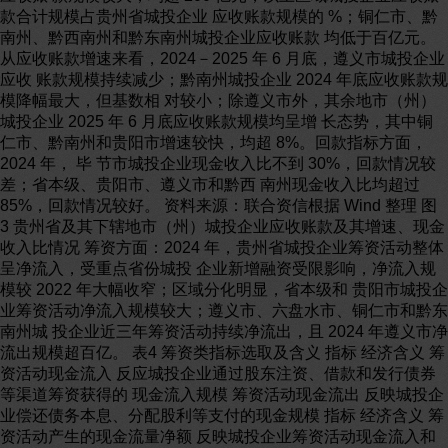
款合计规模占贵州省城投企业 应收账款规模的 %；铜仁市、黔
南州、黔西南州和黔东南州城投企业应收账款 均低于百亿元。
从应收账款增速来看，2024－2025 年 6 月底，遵义市城投企业
应收 账款规模持续减少；黔南州城投企业 2024 年底应收账款规
模降幅最大，但基数相 对较小；除遵义市外，其余地市（州）
城投企业 2025 年 6 月底应收账款规模均呈增 长态势，其中铜
仁市、黔南州和贵阳市增速较快，均超 8%。回款指标方面，
2024 年， 毕 节市城投企业现金收入比不到 30%，回款情况较
差；省本级、贵阳市、遵义市和黔西 南州现金收入比均超过
85%，回款情况较好。 资料来源：联合资信根据 Wind 整理 图
3 贵州省及其下辖地市（州）城投企业应收账款及其增速、现金
收入比情况 筹资方面：2024 年，贵州省城投企业筹资活动整体
呈净流入，受重点省份城投 企业新增融资受限影响，净流入规
模较 2022 年大幅收窄；区域分化明显，省本级和 贵阳市城投企
业筹资活动净流入规模较大；遵义市、六盘水市、铜仁市和黔东
南州城 投企业近三年筹资活动持续净流出，且 2024 年遵义市净
流出规模超百亿。 表4 筹资类指标选取及含义 指标 经济含义 筹
资活动现金流入 反应城投企业通过股东注资、借款和发行债券
等渠道筹资获得的 现金流入规模 筹资活动现金流出 反映城投企
业偿还债务本息、分配股利等支付的现金规模 指标 经济含义 筹
资活动产生的现金流量净额 反映城投企业筹资活动现金流入和