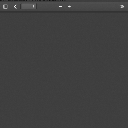
Toggle
返
Zoom
Zoom
Too
Sidebar
回
Out
In