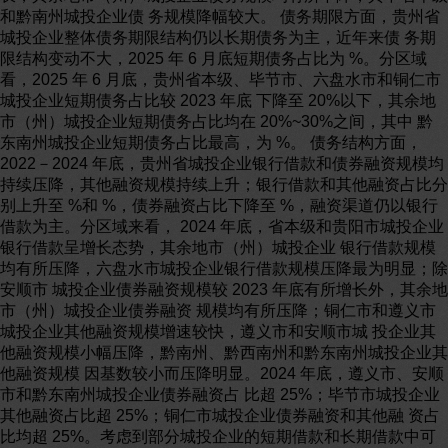
和黔南州城投企业债 务规模降幅较大。 债务期限方面，贵州省
城投企业整体债务期限结构仍以长期债务为主，近年来债 务期
限结构变动不大，2025 年 6 月底短期债务占比为 %。分区域
看，2025 年 6 月底，贵州省本级、毕节市、六盘水市和铜仁市
城投企业短期债务占比较 2023 年底 下降至 20%以下，其余地
市（州）城投企业短期债务占比均在 20%~30%之间，其中 黔
东南州城投企业短期债务占比最高，为 %。 债务结构方面，
2022－2024 年底，贵州省城投企业银行借款和债券融资规模均
持续压降，其他融资规模持续上升；银行借款和其他融资占比分
别上升至 %和 %，债券融资占比下降至 %，融资渠道仍以银行
借款为主。分区域来看， 2024 年底，省本级和贵阳市城投企业
银行借款呈增长态势，其余地市（州）城投企业 银行借款规模
均有所压降，六盘水市城投企业银行借款规模压降最为明显；除
安顺市 城投企业债券融资规模较 2023 年底有所增长外，其余地
市（州）城投企业债券融资 规模均有所压降；铜仁市和遵义市
城投企业其他融资规模增速较快，遵义市和安顺市城 投企业其
他融资规模小幅压降，黔南州、黔西南州和黔东南州城投企业其
他融资规模 因基数较小而压降明显。2024 年底，遵义市、安顺
市和黔东南州城投企业债券融资占 比超 25%；毕节市城投企业
其他融资占比超 25%；铜仁市城投企业债券融资和其他融 资占
比均超 25%。考虑到部分城投企业的短期借款和长期借款中可