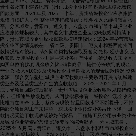
重超过 69%）为主。 资料来源：联合资信根据 Wind 整理 图 2
贵州省及其下辖各地市（州）城投企业投资类指标规模及增速
回款方面：2024 年及 2025 上半年，贵州省城投企业应收账款
规模持续扩大，但 整体增速持续放缓；现金收入比维持较高水
平。分区域看，贵阳市、遵义市、六盘水 市和毕节市城投企业
应收账款规模较大，其中遵义市城投企业应收账款规模持续下
降，贵阳市城投企业应收账款规模增速较快；2024 年毕节市城
投企业回款情况较差， 省本级、贵阳市、遵义市和黔西南州回
款情况相对较好。 表3 回款类指标选取及含义 指标 经济含义 应
收账款 反映城投企业开展主营业务而产生的已确认收入未收 到
购买单位的款项 现金收入比=销售商品、提供劳务收到的现金/
营业总 收入×100% 反映城投企业当期收入的现金回款情况 资料
来源：联合资信整理 城投企业应收账款主要系因开展传统城建
类业务及经营类业务产生的应收款项， 2022－2025 年 6 月
底，受项目回款滞后影响，贵州省城投企业应收账款规模持续增
长， 但增速呈放缓趋势。从回款指标来看，城投企业现金收入
比维持在 85%以上，整体表现较 好且回款水平不断提升，不排
除部分项目竣工但未结算，或城投企业传统业务占比下降， 回
款情况受益于收现表现较好的贸易、工程施工及公用事业类业务
及城投企业垫资经营模 式转变等的综合影响。 分区域来看，
2025 年 6 月底，贵阳市、遵义市、六盘水市和毕节市城投企业
应收账 款规模较大，均超 200 亿元，以上区域城投企业应收账