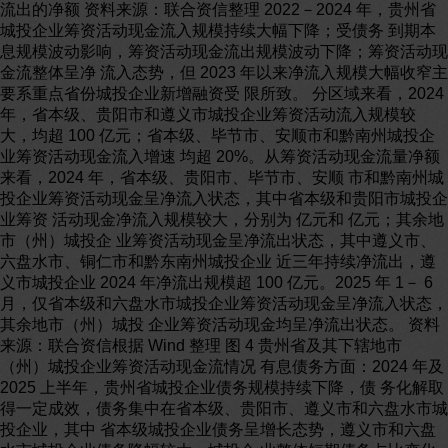
流出的净额 资料来源：联合资信整理 2022－2024 年，贵州省
城投企业筹资活动现金流入规模持续大幅下降；受债务 到期本
息规模波动影响，筹资活动现金流出规模波动下降；筹资活动现
金流整体呈净 流入态势，但 2023 年以来净流入规模大幅收窄主
要系重点省份城投企业新增融资受 限所致。 分区域来看，2024
年，省本级、贵阳市和遵义市城投企业筹资活动流入规模较
大，均超 100 亿元；省本级、毕节市、安顺市和黔南州城投企
业筹资活动现金流入增速 均超 20%。从筹资活动现金流量净额
来看，2024 年，省本级、贵阳市、毕节市、安顺 市和黔南州城
投企业筹资活动现金呈净流入状态，其中省本级和贵阳市城投企
业筹资 活动现金净流入规模较大，分别为 亿元和 亿元；其余地
市（州）城投企 业筹资活动现金呈净流出状态，其中遵义市、
六盘水市、铜仁市和黔东南州城投企业 近三年持续净流出，遵
义市城投企业 2024 年净流出规模超 100 亿元。2025 年 1－ 6
月，仅省本级和六盘水市城投企业筹资活动现金呈净流入状态，
其余地市（州）城投 企业筹资活动现金均呈净流出状态。 资料
来源：联合资信根据 Wind 整理 图 4 贵州省及其下辖地市
（州）城投企业筹资活动现金流情况 有息债务方面：2024 年及
2025 上半年，贵州省城投企业债务规模持续下降，债 务化解取
得一定成效，债务集中在省本级、贵阳市、遵义市和六盘水市城
投企业，其中 省本级城投企业债务呈增长态势，遵义市和六盘