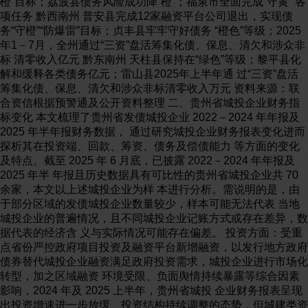
橙”目标；荔波县债务风险成功降“橙”；福泉市全面完成“守黄” 各
项任务 黔西南州 普安县完成12家融资平台公司退出，实现债
务“守橙”“防爆雷”目标；贞丰县牢牢守好债务 “橙色”等级；2025
年1－7月，全州通过“三资”盘活筹集化债、保息、清欠和涉众非
标 清零收入亿元 黔东南州 天柱县保持在“绿色”等级；黎平县化
解和缓释各类债务亿元；雷山县2025年上半年通 过“三资”盘活
筹集化债、保息、清欠和涉众非标清零收入万元 资料来源：联
合资信根据预警通及公开资料整理 二、贵州省城投企业财务指
标变化 本文梳理了贵州省发债城投企业 2022－2024 年年报及
2025 年半年报财务数据， 通过研究城投企业财务报表变化进而
探析其在投资端、回款、筹资、债务及偿债能力 等方面的变化
及特点。截至 2025 年 6 月底，已披露 2022－2024 年年报及
2025 年半 年报且历史数据具有可比性的贵州省城投企业共 70
余家，本文以上述城投企业为样 本进行分析。需说明的是，由
于部分区域的发债城投企业数量较少，样本可能无法代表 当地
城投企业的普遍情况，且不同城投企业记账方式或存在差异，数
据代表的经济含 义与实际情况可能存在偏差。 投资方面：受重
点省份严控政府项目投资及融资平台新增融资，以发行地方政府
债券替代城投企业融资满足政府投资需求，城投企业进行市场化
转型，加之区域融资 环境受限、负面舆情持续暴露等综合因素
影响，2024 年及 2025 上半年，贵州省城投 企业财务报表呈现
出投资增速进一步放缓、投资结构持续调整的态势，但城建类资