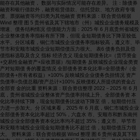
能存在其他融资， 数据与实际情况可能存在差异。 注：除债券
融资和银行借款外，融资租赁借款、信托贷款、地方政府专项
债、票据融资等均归类为其他融资 资料来源：联合资信根据
Wind 整理 图 5 贵州省及其下辖地市（州）城投企业债务规模及
增速、债务结构情况 偿债能力方面：2025 年 6 月底贵州省城投
企业整体债务率指标有所下降，但现 金短期债务比下降至较低
水平。分区域看，铜仁市城投企业债务率指标较高，遵义市、毕
节市和安顺市城投企业短期偿债压力很大。 表6 债务负担及偿
债指标选取及含义 指标 经济含义 现金短期债务比=（货币资金
+交易性金融资产+应收票据）/短期债务 反映城投企业现金类资
产对短期债 务的覆盖情况 全部债务资本化比率=全部债务/（全
部债务+所有者权益）×100% 反映城投企业债务负担情况 资产
负债率=负债总额/资产总计×100% 反映债权人所提供的资金占
全部资 金的比重 资料来源：联合资信整理 2022－2025 年 6 月
底，贵州省城投企业整体资产负债率持续上升、全部债务资 本
化比率持续下降，现金短期债务比波动下降至 倍，短期偿付压
力进一步加大。分 区域来看，2025 年 6 月底，铜仁市城投企业
全部债务资本化比率超过 50%，六盘水 市、安顺市和黔东南州
城投企业全部债务资本化比率均不超过 35%；遵义市、毕节市
和安顺市城投企业现金短期债务比不超过 倍，短期偿债压力很
大。 资料来源：联合资信根据 Wind 整理 图 6 贵州省及其下辖