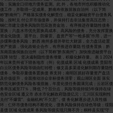
险；实施全口径地方债务监测。此 外，各地市州也积极推动化
债工作，并取得一定成果。黔南布依族苗族自治州 （以下简
称“黔南州”）严格落实债务化解责任，稳妥化解融资平台债务风
险，按时兑 付公开市场债券，并保持打击非法集资高压态势；
铜仁市建立债务风险防范应急资金池， 有序推进存量隐性债务
置换；六盘水市优先置换高成本、高风险的债务，充分发挥置换
资金化隐债、退平台、防爆雷、盘资产等“一枪多眼”作用，进一
步缓释债务风险；黔西 南州多措并举壮大财源，全力盘活处置
资产资源，强化政银企合作，有序推进存量隐 性债务置换；黔
东南苗族侗族自治州（以下简称“黔东南州”）加快推进融资平台
压降 转型，坚决遏制隐性债务增量，积极化解存量。 表 1 2024
年以来贵州省下辖各地市（州）化债成果 区域 化债成果 贵阳市
白云区债务风险等级由红转橙；修文县多渠道化解到期存量隐性
债务，争取存量债务置换债 券支持；南明区抓好存量资产盘活
及价值提升，全面推动涉众非标债务清零；观山湖区全面 落实
防范化解债务风险各项措施，年度化债任务圆满完成；云岩区债
务率压减至77％，降低 7个百分点，风险等级持续5年保持在绿
色安全区域 遵义市 赤水市化解政府隐债亿元；汇川区实现刚性
兑付“不爆雷”、金融机构“不欠息”，债 务化解逐步进入良性循
环；仁怀市债务结构不断优化，债务风险保持在绿色等级；绥阳
县债 区域 化债成果 务风险等级实现只降不升；桐梓县实现“守