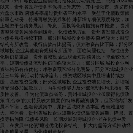
地市（州）城投企业偿债能力指标及变动情况 三、总结 2024 年
以来，贵州省政府债务率保持上升态势，其中贵阳市、遵义市和
六盘水市政 府债务率超过贵州省平均水平；受益于化债政策倾
斜重点省份，特殊再融资债券和特 殊新增专项债额度释放，加
上融资平台债务展期、降息、置换等化债措施有序推进， 贵州
省整体债务风险得到缓释。 化债效果方面，贵州省发债城投企
业债务规模持续下降，部分区域城投企业债务 降幅较大；融资
结构有所改善，银行借款占比提高，债券融资占比下降；部分区
域城投 企业其他融资规模有所压降。面临问题包括，隐性债务
化解仍是重点，贵州省城投 企业现金短期债务比下降至较低水
平，短期偿债及流动性仍面临较大压力；部分区域 城投企业融
资结构仍有待优化；净融资额区域分化明显，部分区域城投企业
近三年筹 资活动持续净流出；投资端区域集中且增速持续放
缓，基建投资受限；部分区域城投 企业投资端负增长、新增融
资受限叠加回款压力，内生偿债能力及外部流动性均未得到 实
质性改善。 作为化债重点省份，贵州省城投企业虽获得化债政
策“组合拳”的支持及较大额度 的特殊再融资债券，但区域内部发
展不平衡，金融资源集中，尾部区域财务基本面 改善难度较
大。整体看，贵州省城投企业短期化债仍靠债务展期、降息、置
换等措施降 低债务风险；长期发展则需城投企业“在化债中发
展，在发展中化债”通过优化投资结构、 扩大内需等方式推动经
济高质量发展，为化债创造条件。