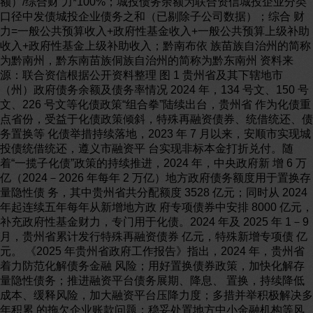
额）/综合财 力*100%；城投债务余额为联合资信城投企业分类
口径中发债城投企业债务之和（已剔除子公司数据）；综合 财
力=一般公共预算收入+政府性基金收入+一般公共预算上级补助
收入+政府性基金上级补助收入；黔南布依 族苗族自治州的简称
为黔南州，黔东南苗族侗族自治州的简称为黔东南州 资料来
源：联合资信根据公开资料整理 图 1 贵州省及其下辖地市
（州）政府债务余额及债务率情况 2024 年，134 号文、150 号
文、226 号文等化债政策“组合拳”陆续出台，贵州省 作为化债重
点省份，受益于化债政策倾斜，特殊再融资债券、统借统还、债
务置换等 化债举措持续落地，2023 年 7 月以来，安顺市实现城
投债统借统还，遵义市融资平 台实现非标本金打折兑付。随
着“一揽子化债”政策的持续推进，2024 年，中央政府新 增 6 万
亿（2024－2026 年每年 2 万亿）地方政府债务额度用于置换存
量隐性债 务，其中贵州省共分配额度 3528 亿元；同时从 2024
年起连续五年每年从新增地方政 府专项债券中安排 8000 亿元，
补充政府性基金财力，专门用于化债。2024 年及 2025 年 1－9
月，贵州省累计发行特殊再融资债券 亿元，特殊新增专项债 亿
元。 《2025 年贵州省政府工作报告》指出，2024 年，贵州省
着力防范化解债务金融 风险；用好置换债券政策，加快化解存
量隐性债务；推进融资平台债务展期、降息、 置换，持续降低
成本、缓释风险，加大融资平台压降力度；多措并举积极解决多
年积累 的拖欠企业账款问题；稳妥处置地方中小金融机构等风