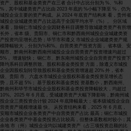
资产、股权和基金类资产在三者 合计中占比分别为 %、%和
%，其中城建类资产占比由 2023 年底的 %小幅下降至 %，仍为
城投企业主要的资产构成。从 2024 年底资产结构来 看，贵州省
城投企业城建类资产占比远高于全国平均水平（%）。 分区域
来看，除铜仁市城投企业因财务科目调整导致城建类资产有所增
长外，省本 级、贵阳市、铜仁市和黔西南州城投企业城建类资
产投资均呈增长态势；毕节市和遵义 市城投企业城建类资产规
模降幅较大，分别为%和%。自营类资产投资方面， 省本级、安
顺市、黔南州和黔西南州城投企业自营类资产投资增速均超过
5%， 增速较快； 铜仁市、黔东南州城投企业自营类资产投资下
降均系科目调整所致。股权和基金类投资 方面，除遵义市城投
企业因股权划转导致股权和基金类投资增速超 20% 外，省本
级、贵阳 市、六盘水市城投企业股权和基金类投资呈增长态
势，且不超 5%； 基于股权和基金类投 资基数小，黔西南州、
黔南州和毕节市城投企业股权和基金类投资降幅较大，均超过
10%。2025 年 6 月底，受城建类资产大幅下降影响，黔南州城
投企业三类投资合计较 2024 年底降幅最大；省本级城投企业自
营类资产规模增速最 快。 从投资结构来看，2025 年 6 月底，
安顺市城投企业各类资产中自营类资产占比 最高；铜仁市城投
企业各类资产中基金类投资占比较高，但整体基数相对较小；其
余地 市（州）城投企业均以城建类资产（占三项投资总额的比