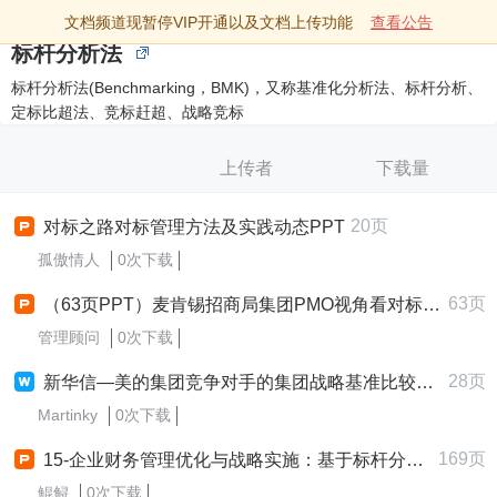
文档频道现暂停VIP开通以及文档上传功能
查看公告
标杆分析法
标杆分析法(Benchmarking，BMK)，又称基准化分析法、标杆分析、
定标比超法、竞标赶超、战略竞标
上传者
下载量
20页
对标之路对标管理方法及实践动态PPT
孤傲情人
0次下载
63页
（63页PPT）麦肯锡招商局集团PMO视角看对标管理
管理顾问
0次下载
28页
新华信—美的集团竞争对手的集团战略基准比较和竞争咨询项目建议
Martinky
0次下载
169页
15-企业财务管理优化与战略实施：基于标杆分析的对标管理丶风险控制与内部治理综合报告
鲲鲟
0次下载