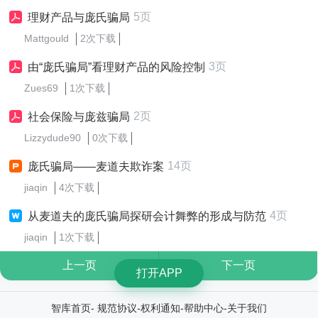
5页
理财产品与庞氏骗局
Mattgould
2次下载
3页
由“庞氏骗局”看理财产品的风险控制
Zues69
1次下载
2页
社会保险与庞兹骗局
Lizzydude90
0次下载
14页
庞氏骗局——麦道夫欺诈案
jiaqin
4次下载
4页
从麦道夫的庞氏骗局探研会计舞弊的形成与防范
jiaqin
1次下载
上一页
下一页
打开APP
智库首页
-
规范协议
-
权利通知
-
帮助中心
-
关于我们