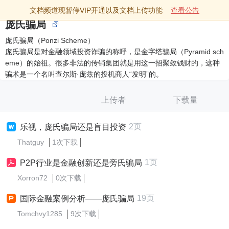
文档频道现暂停VIP开通以及文档上传功能
查看公告
庞氏骗局
庞氏骗局（Ponzi Scheme）
庞氏骗局是对金融领域投资诈骗的称呼，是金字塔骗局（Pyramid sch
eme）的始祖。很多非法的传销集团就是用这一招聚敛钱财的，这种
骗术是一个名叫查尔斯·庞兹的投机商人“发明”的。
上传者
下载量
2页
乐视，庞氏骗局还是盲目投资
Thatguy
1次下载
1页
P2P行业是金融创新还是旁氏骗局
Xorron72
0次下载
19页
国际金融案例分析——庞氏骗局
Tomchvy1285
9次下载