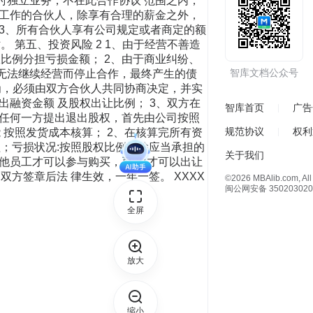
时独立业务，不在此合作协议 范围之内，
司工作的合伙人，除享有合理的薪金之外，
 3、所有合伙人享有公司规定或者商定的额
 第五、投资风险 2 1、由于经营不善造
比例分担亏损金额； 2、由于商业纠纷、
智库文档公众号
成无法继续经营而停止合作，最终产生的债
行为，必须由双方合伙人共同协商决定，并实
出融资金额 及股权出让比例； 3、双方在
智库首页
广告
，任何一方提出退出股权，首先由公司按照
规范协议
权利
 按照发货成本核算； 2、在核算完所有资
；亏损状况:按照股权比例扣除应当承担的
关于我们
其他员工才可以参与购买，再 次才可以出让
方签章后法 律生效，一年一签。 XXXX
©2026 MBAlib.com, All 
闽公网安备 350203020
全屏
放大
缩小