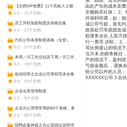
谈、跟踪、运营的临
【文档VIP免费】11个高效人士都在用的项目排期进程Excel表，一键生成！（全年工作安排、营销计划、活动排期、媒体推广表、预算表等）
由此产生的成本及费
全额购买社保； 2
5.0
11个文档
外福利待遇，如：旅
员工升职加薪制度及表格合集
成公司亏损，首先列
政策处罚等原因造成
5.0
27个文档
权债务合伙 人双方
汽车公司各类制度表格（全套）
行一票否 决制； 
5.0
57个文档
等比例退让的情况下
当月末 的财务账目
本周／月工作总结及下周／月工作计划表格汇总
产的情况下，盈利状
5.0
19个文档
亏损金额后 ，退换
给公司以外的人员；
创业经营之企业公司章程范本合集
XXXXXX公司 3 合
5.0
43个文档
企业仓库管理制度
5.0
9个文档
企业办公管理常用的60个表格，拿来就用，建议收藏！
5.0
60个文档
招聘必备神器之办公室岗位说明书