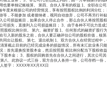
时独立业务； 3、非公司代理范围之内的，由一方单独操作的临
用也要单独记账核算。 第四、合伙人享有的权益 1、全职在公
、每年度末根据公司的经营情况，享有按照股权比例的利润分红；
游等，不能参加 或者接纳者，视同自动放弃，公司不再另行补贴。
入公司损益账目，如果合伙人停止合作 ，那么合伙人将按照股权
公司损失，直接列入公司损益账目； 3、由于各种不可抗力造
按照股权比例分担。 第六、融资扩股 1、任何形式的融资扩股
2、在引入新的股东之前，合伙人要正确评估公司的股权价值，核算
共同出让股权。 第七、退出机制 1、双方合伙人在经营过程中
，清算截止目前的已经完成业务的损益情况，所有未汇款业务只能
况：首先退换投资股本金，然后按照股 权比例分配当下股权收益
余下股本金； 3、股权的回购首先在合伙人之间进行，其次公司
 第八、此协议一式三份，双方合伙人各持一份，公司存档一份，双
伙人签字： XXXX年XX月XX日