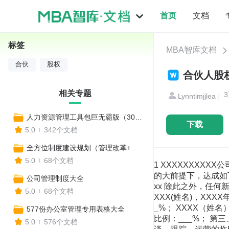
首页
文档
标签
MBA智库文档
合伙
股权
合伙人股权
相关专题
3
Lynntimjjlea
|
人力资源管理工具包巨无霸版（300个工具）
下载
5.0
342个文档
全方位制度建设规划（管理改革+全套制度建设）
5.0
68个文档
1 XXXXXXXX
的大前提下，达成如下股
公司管理制度大全
xx 除此之外，任
5.0
68个文档
XXX(姓名)，XXX
_%； XXXX（姓名
577份办公室管理专用表格大全
比例：___%； 第
5.0
576个文档