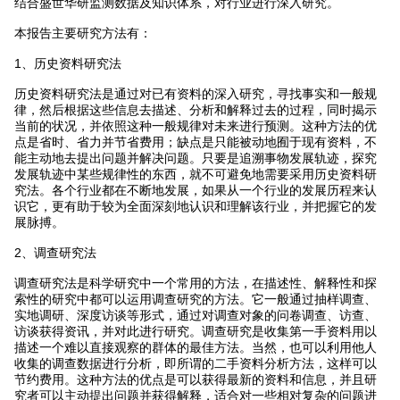
结合盛世华研监测数据及知识体系，对行业进行深入研究。
本报告主要研究方法有：
1、历史资料研究法
历史资料研究法是通过对已有资料的深入研究，寻找事实和一般规
律，然后根据这些信息去描述、分析和解释过去的过程，同时揭示
当前的状况，并依照这种一般规律对未来进行预测。这种方法的优
点是省时、省力并节省费用；缺点是只能被动地囿于现有资料，不
能主动地去提出问题并解决问题。只要是追溯事物发展轨迹，探究
发展轨迹中某些规律性的东西，就不可避免地需要采用历史资料研
究法。各个行业都在不断地发展，如果从一个行业的发展历程来认
识它，更有助于较为全面深刻地认识和理解该行业，并把握它的发
展脉搏。
2、调查研究法
调查研究法是科学研究中一个常用的方法，在描述性、解释性和探
索性的研究中都可以运用调查研究的方法。它一般通过抽样调查、
实地调研、深度访谈等形式，通过对调查对象的问卷调查、访查、
访谈获得资讯，并对此进行研究。调查研究是收集第一手资料用以
描述一个难以直接观察的群体的最佳方法。当然，也可以利用他人
收集的调查数据进行分析，即所谓的二手资料分析方法，这样可以
节约费用。这种方法的优点是可以获得最新的资料和信息，并且研
究者可以主动提出问题并获得解释，适合对一些相对复杂的问题进