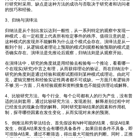
行研究时采用。缺点是这种方法的成功与否取决于研究者和访问者
的技巧和经验。
3、归纳与演绎法
归纳法是从个别出发以达到一般性，从一系列特定的观察中发现一
种模式，在一定程度上代表所有给定事件的秩序。值得注意的是，
这种模式的发现并不能解释为什么这个模式会存在。演绎法是从一
般到个别，从逻辑或者理论上预期的模式到观察检验预期的模式是
否确实存在。演绎法是先推论后观察，归纳法则是从观察开始。
在演绎法中，研究的角度就是用经验去检验每一个推论，看看哪一
个在现实(研究)中言之有理，从而获得理论的验证。而在归纳法中，
研究的角度则是通过经验和观察试图得到某种模式或理论。由此可
见，逻辑完整性和经验实证性两者都不可或缺。一方面只有逻辑并
不够;另一方面，只有经验观察和资料搜集也不能提供理论或解释。
4、比较研究方法。每个行业、每个公司都有人的行为产生，没有普
适的法则套用，通过比较研究方法，发现差别、解释差别过程中对
已经发生的现象合理的解释。同时研究影响结果的因素和作用机
制，探寻哪些因素在发生变化，从而实现对未来的预测。
5、倒推法和穷举法结合。首先假设有N种可能的结果，假设A结果
发生，倒退A结果发生会有哪些具备条件，如果目前条件不具备，即
可排除A结果。通过不断筛选，得出最大可能性的判断。同时，正推