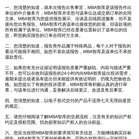
一、您清楚的知道，就本次报告出售事宜，MBA智库是该报告作出
单位的中介服务方，MBA智库并非您与该单位达成交易订单的合同
主体。MBA智库为您提供报告展示、洽谈及后续跟进服务，但不直
接向您出售报告。MBA智库代表该单位接收您的款项，但该款项的
所有权属于该单位。MBA智库已经在显著位置标识了该单位的信
息，即您购买报告的订单合同对方主体。
二、您清楚的知道，报告类作品属于特殊商品，每个人对于报告的
看法可能很不相同。如您不喜欢该报告，MBA智库及该单位不承担
退款责任。
三、如果您有充分证据证明该报告质量严重缺陷、内容与描述严重
不符，您可以在收到该报告的24小时内向MBA智库提出投诉需求，
逾期未提出或者虽有提出但未能提供有效证明的，仍视为您验收合
格。如您提出了有效的投诉需求，MBA智库将积极认真的进行审
查，与该单位进行沟通，妥善解决后续更正、改进及售后事宜。
四、您清楚的知道，以电子形式交付的产品不适用七天无理由退货
的规定。
五、请您仔细阅读了解MBA智库的交易流程，注意有关的知识产权
约定及授权范围。切勿损害知识产权人的合法权益。
六、您应当按照MBA智库的要求填写有关信息，方能继续购买目标
报告。MBA智库为了更好的服务您，可能会对您进行一定的回访。