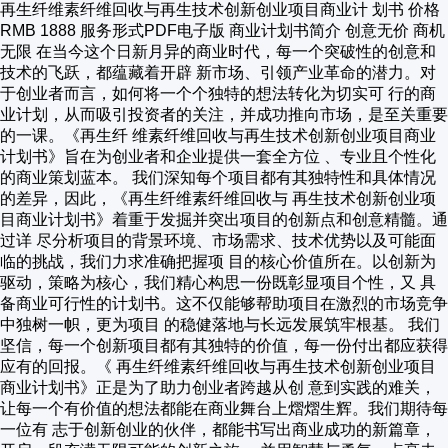
再生纤维素纤维回收与再生技术创新创业项目商业计 划书 价格
RMB 1888 服务形式PDF电子版 商业计划书简介 创意无价 商机
无限 在当今这个日新月异的商业时代，每一个突破性的创意和
技术的飞跃，都蕴藏着开辟 新市场、引领产业革命的潜力。对
于创业者而言，如何将一个个独特的想法转化为切实可 行的商
业计划，从而吸引投资者的关注，并成功推向市场，是至关重要
的一课。《再生纤 维素纤维回收与再生技术创新创业项目商业
计划书》旨在为创业者和企业提供一套全方位 、专业且个性化
的商业策划蓝本。 我们深知每个项目都有其独特性和具体情况
的差异，因此，《再生纤维素纤维回收与 再生技术创新创业项
目商业计划书》着重于发掘并突出项目的创新点和创意精髓。通
过详 尽分析项目的背景环境、市场需求、技术优势以及可能面
临的挑战，我们力求准确把握项 目的核心价值所在。以创新为
驱动，策略为核心，我们精心构思一份既彰显项目个性，又 具
备商业可行性的计划书。这不仅能够帮助项目在激烈的市场竞争
中独树一帜，更为项目 的稳健落地与长远发展筑牢根基。 我们
坚信，每一个创新项目都有其独特的价值，每一份付出都应获得
应有的回报。《 再生纤维素纤维回收与再生技术创新创业项目
商业计划书》正是为了助力创业者跨越从创 意到实践的难关，
让每一个有价值的想法都能在商业舞台上熠熠生辉。我们期待每
一位有 志于创新创业的伙伴，都能书写出商业成功的新篇章，