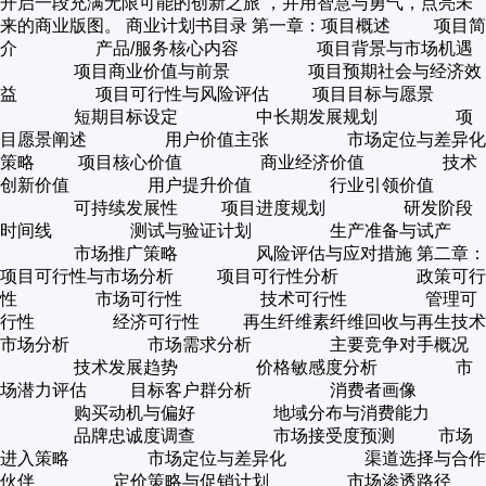
开启一段充满无限可能的创新之旅 ，并用智慧与勇气，点亮未
来的商业版图。 商业计划书目录 第一章：项目概述 项目简
介 产品/服务核心内容 项目背景与市场机遇
项目商业价值与前景 项目预期社会与经济效
益 项目可行性与风险评估 项目目标与愿景
短期目标设定 中长期发展规划 项
目愿景阐述 用户价值主张 市场定位与差异化
策略 项目核心价值 商业经济价值 技术
创新价值 用户提升价值 行业引领价值
可持续发展性 项目进度规划 研发阶段
时间线 测试与验证计划 生产准备与试产
市场推广策略 风险评估与应对措施 第二章：
项目可行性与市场分析 项目可行性分析 政策可行
性 市场可行性 技术可行性 管理可
行性 经济可行性 再生纤维素纤维回收与再生技术
市场分析 市场需求分析 主要竞争对手概况
技术发展趋势 价格敏感度分析 市
场潜力评估 目标客户群分析 消费者画像
购买动机与偏好 地域分布与消费能力
品牌忠诚度调查 市场接受度预测 市场
进入策略 市场定位与差异化 渠道选择与合作
伙伴 定价策略与促销计划 市场渗透路径