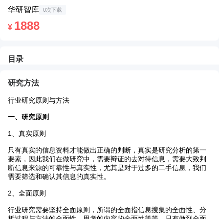
华研智库
0次下载
1888
¥
目录
Toggle
返
Zoom
Zoom
Too
研究方法
Sidebar
回
Out
In
行业研究原则与方法
一、研究原则
1、真实原则
只有真实的信息资料才能做出正确的判断，真实是研究分析的第一
要素，因此我们在做研究中，需要辩证的去对待信息，需要大致判
断信息来源的可靠性与真实性，尤其是对于过多的二手信息，我们
需要筛选和确认其信息的真实性。
2、全面原则
行业研究需要坚持全面原则，所谓的全面指信息搜集的全面性、分
析过程与方法的全面性、思考的内容的全面性等等，只有做到全面