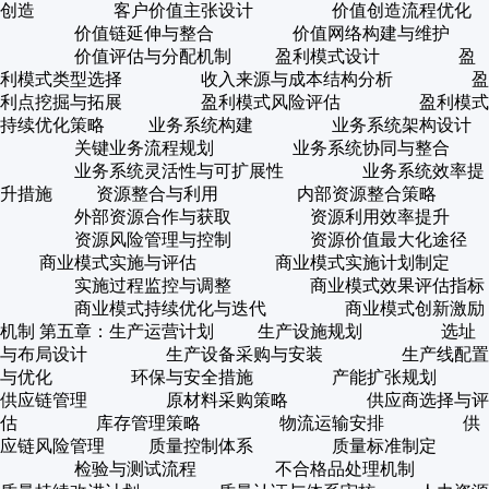
创造 客户价值主张设计 价值创造流程优化
价值链延伸与整合 价值网络构建与维护
价值评估与分配机制 盈利模式设计 盈
利模式类型选择 收入来源与成本结构分析 盈
利点挖掘与拓展 盈利模式风险评估 盈利模式
持续优化策略 业务系统构建 业务系统架构设计
关键业务流程规划 业务系统协同与整合
业务系统灵活性与可扩展性 业务系统效率提
升措施 资源整合与利用 内部资源整合策略
外部资源合作与获取 资源利用效率提升
资源风险管理与控制 资源价值最大化途径
商业模式实施与评估 商业模式实施计划制定
实施过程监控与调整 商业模式效果评估指标
商业模式持续优化与迭代 商业模式创新激励
机制 第五章：生产运营计划 生产设施规划 选址
与布局设计 生产设备采购与安装 生产线配置
与优化 环保与安全措施 产能扩张规划
供应链管理 原材料采购策略 供应商选择与评
估 库存管理策略 物流运输安排 供
应链风险管理 质量控制体系 质量标准制定
检验与测试流程 不合格品处理机制