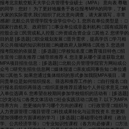
报考北京航空航天大学公共管理专业硕士（MPA） 意向表 尊敬
的同学：您好！ 为了更好地服务于各位报考MPA的同学，了解
大家的实际需求,我们组织了此次意向调查，请大家填写，非常
感谢! 北航公共管理学院专业学位中心 1. 您所在单位类型是： □
国家行政机关、政府部门 □事业单位或非盈利机构 □国有或国有
控股企业 □民营或私人控股 □外资或合资企业 □其他 2. 您求学的
目的是 [多选题] □职业规划发展 □晋升需求，提高学历 □学习相
关公共领域的知识和技能 □构建政府人脉网络 □其他 3. 您选择
报考院校的依据是：[多选题] □学校知名度 □教育项目特色 □招
生宣传 □朋友推荐 □辅导班推荐 4. 您主要从哪个渠道获取北航
MPA项目招生信息：[多选题] □北航公共管理学院官方网站或公
众号 □研究生招生信息网 □媒体报道 □亲友或同事告知 □单位通
知 □其他 5. 如果您通过集体组织的形式参加我院MPA项目，请
问贵单位是如何组织报名、筛选和推荐工作的： □自行报名 □自
行报名后组织再筛选 □组织直接推荐后通知个人并征求意见 □纳
入单位选调 6. 您希望在校期间参加学校组织的活动有：[多选题]
□沙龙论坛 □各类文体活动 □社会实践活动 □其他 7. 以下为MPA
培养方向，您更倾向学习哪个方向的课程： □行政管理 □组织与
人力资源管理 □项目管理 □科技成果转化与运营投资 8. 您更期
望加强哪些方面课程的学习：[多选题] □基础理论性课程（政治
学、公共经济学等） □专业知识性课程（各方向必修课） □方法