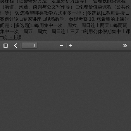
类课程（社会研究方法、定量分析方法等） □管理技能类课程
（演讲、沟通、谈判与公文写作等） □伦理价值类课程（公共伦
理等） 9. 您希望哪类教学方式更多一些：[多选题] □教师讲授 □
案例讨论 □专家讲座 □现场教学、参观考察 10. 您希望的上课时
间是：[多选题] □每周集中一次，周六、周日连上两天 □每两周
集中一次，周五、周六、周日连上三天 □利用公休假期集中上课
□晚上上课
Toggle
返
Zoom
Zoom
Too
Sidebar
回
Out
In