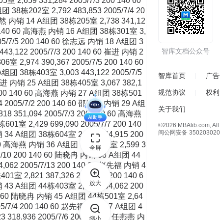
智库文档公众号
智库首页
广告
规范协议
权利
关于我们
©2026 MBAlib.com, All 
闽公网安备 350203020
全屏
放大
缩小