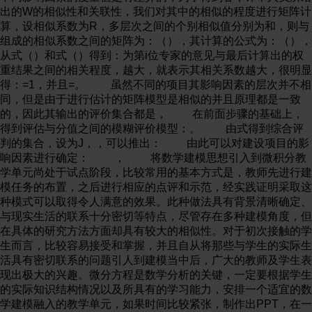
出的W的相似性和关联性，我们对其中的相似的程度进行矩阵计
算，设相似系数为R，多层次之间的个别相似值分别为和，则与
组成的相似系数之间的矩阵为：（），其计算的公式为：（），
从式（）和式（）得到：为第i位专家的意见与最后计算出的权
重结果之间的相关程度，越大，就表示其相关系数越大，很明显
得：=1，并且=。 虽然不同的项目其影响因素的层次并不相
同，但是由于进行估计的矩阵模型是相似的并且原理都是一致
的，因此其输出的评价集合都是， 在前面步骤的基础上，
得到评估与分值之间的模糊评价模型：。 由式得到综合评
判的集合，设为J，，可以推出： 由此可以对建设项目的影
响因素进行确定： ， 将数学建模思想引入到微积分教
学单元尚处于试点阶段，比较常用的基本方式是，教师先进行建
模任务的布置，之后进行相应的点评和示范，经实践证明采取这
种模式可以取得令人满意的效果。此种做法具有背景清晰确定、
与现实生活的联系十分密切等特点，尽管存在多种建模角度，但
在具体的研究方法方面却具有较大的相似性。对于初次接触的学
生而言，比较容易接受和掌握，并且自从将那些与学生的实际生
活具有密切联系的问题引人到建模当中后，广大的教师及学生表
现出极大的兴趣。微分方程是数学分析的关键，一定要根据学生
的实际知识结构情况以及所具有的学习能力，安排一个适宜的数
学建模融入的教学单元，如果时间比较紧张，制作出PPT，在一