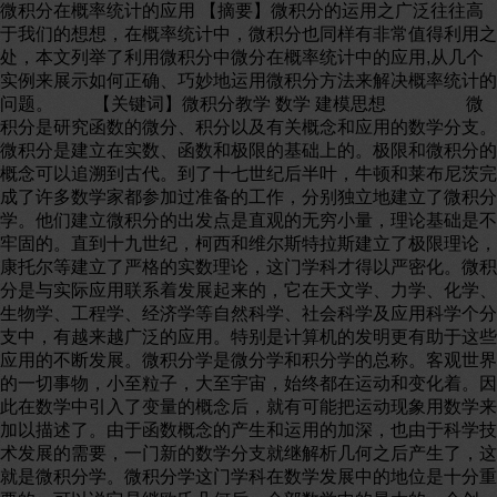
微积分在概率统计的应用 【摘要】微积分的运用之广泛往往高
于我们的想想，在概率统计中，微积分也同样有非常值得利用之
处，本文列举了利用微积分中微分在概率统计中的应用,从几个
实例来展示如何正确、巧妙地运用微积分方法来解决概率统计的
问题。 【关键词】微积分教学 数学 建模思想 微
积分是研究函数的微分、积分以及有关概念和应用的数学分支。
微积分是建立在实数、函数和极限的基础上的。极限和微积分的
概念可以追溯到古代。到了十七世纪后半叶，牛顿和莱布尼茨完
成了许多数学家都参加过准备的工作，分别独立地建立了微积分
学。他们建立微积分的出发点是直观的无穷小量，理论基础是不
牢固的。直到十九世纪，柯西和维尔斯特拉斯建立了极限理论，
康托尔等建立了严格的实数理论，这门学科才得以严密化。微积
分是与实际应用联系着发展起来的，它在天文学、力学、化学、
生物学、工程学、经济学等自然科学、社会科学及应用科学个分
支中，有越来越广泛的应用。特别是计算机的发明更有助于这些
应用的不断发展。微积分学是微分学和积分学的总称。客观世界
的一切事物，小至粒子，大至宇宙，始终都在运动和变化着。因
此在数学中引入了变量的概念后，就有可能把运动现象用数学来
加以描述了。由于函数概念的产生和运用的加深，也由于科学技
术发展的需要，一门新的数学分支就继解析几何之后产生了，这
就是微积分学。微积分学这门学科在数学发展中的地位是十分重