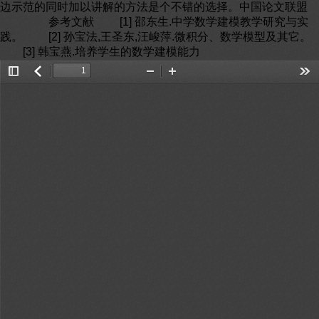
边示范的同时加以讲解的方法是个不错的选择。中国论文联盟
参考文献 [1] 邵东生.中学数学建模教学研究与实
践。 [2] 孙宝法,王圣东,汪峻萍.微积分、数学模型及其它。
[3] 韩宝燕.培养学生的数学建模能力
Toggle
返
Zoom
Zoom
Too
Sidebar
回
Out
In