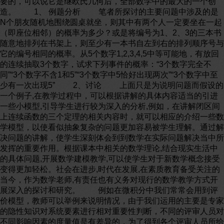
要的，可以说它是继欧氏几何后，全部数学中的最大的一个创
造。 1、 例题分析 笔者所探讨的主要问题中涉及的是
N个朋友随机地围绕圆桌就坐，则其中有两个人一定要坐在一起
（即座位相邻）的概率为多少？或是将编号为1、2、3的三本书
随意地排列在书架上，则至少有一本书自左到右的排列顺序号与
它的编号相同的概率。从5个数字1,2,3,4,5中等可能地，有放回
的连续抽取3个数字，试求下列事件的概率：“3个数字完全不
同”“3个数字不含1和5”“3个数字中5恰好出现两次”“3个数字中至
少有一次出现5” 2、讨论 上面只是为说明问题而假设的
一个例子,在教学过程中，可以根据讲解的具体内容适当的引进
一些小模型,引导学生进行较为深入的分析,例如，在讲解闭区间
上连续函数的三个定理的相关内容时，就可以相应的介绍一些数
学模型，以使看似抽象复杂的问题更加容易被学生理解。通过解
决问题的讲解，使学生深刻体会到到数学在实际问题解决当中所
发挥的重要作用。根据课本中相关的数学理论,结合现实生活中
的具体问题,开展数学建模教学,可以使学生对于新数学概念接受
变得更加轻松。社会在进步,时代在发展,在素质教育备受关注的
当今，作为数学老师,有责任也有义务对现行的数学教学方式开
展深入的探讨和研究。 例如在微积分中我们常常会用到评
价模型，教师可以举例来说明情况，由于我们运用的主要是专家
的隐性知识对系统要素进行相对重要性判断，不同的评审人员对
不同影响因素的度量值是有差异的，为了得到各个评审人员所给