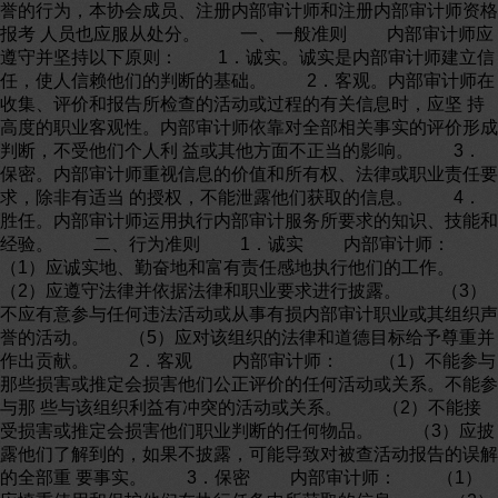
誉的行为，本协会成员、注册内部审计师和注册内部审计师资格
报考 人员也应服从处分。 一、一般准则 内部审计师应
遵守并坚持以下原则： 1．诚实。诚实是内部审计师建立信
任，使人信赖他们的判断的基础。 2．客观。内部审计师在
收集、评价和报告所检查的活动或过程的有关信息时，应坚 持
高度的职业客观性。内部审计师依靠对全部相关事实的评价形成
判断，不受他们个人利 益或其他方面不正当的影响。 3．
保密。内部审计师重视信息的价值和所有权、法律或职业责任要
求，除非有适当 的授权，不能泄露他们获取的信息。 4．
胜任。内部审计师运用执行内部审计服务所要求的知识、技能和
经验。 二、行为准则 1．诚实 内部审计师：
（1）应诚实地、勤奋地和富有责任感地执行他们的工作。
（2）应遵守法律并依据法律和职业要求进行披露。 （3）
不应有意参与任何违法活动或从事有损内部审计职业或其组织声
誉的活动。 （5）应对该组织的法律和道德目标给予尊重并
作出贡献。 2．客观 内部审计师： （1）不能参与
那些损害或推定会损害他们公正评价的任何活动或关系。不能参
与那 些与该组织利益有冲突的活动或关系。 （2）不能接
受损害或推定会损害他们职业判断的任何物品。 （3）应披
露他们了解到的，如果不披露，可能导致对被查活动报告的误解
的全部重 要事实。 3．保密 内部审计师： （1）