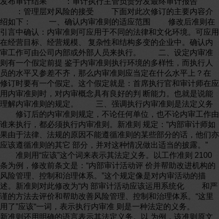
发布审计结果 ：审计执行主管负责分发最终审计报告
：管理层对风险的接受 下面对此次修订的主要内容介
绍如下： 一、确认内审准则的适应范围 修改后准则在
引言中确认：内审准则可应用于不同的法律和文化环境。可应用
在经营目标、经营规模、 复杂性和结构多变的企业中。确认内
审工作可由公司内部或外部人员来执行。 二、设定内审准
则有一个假定前提 鉴于内审准则执行环境的多样性，而执行人
员的水平又参差不齐，那么内审准则应当定在什么水平上？在
修订时要有一个假定。这个假定就是：首席执行官和审计师在应
用内审准则时，对内审概念具有良好的判 断能力。也就是说能
理解内审准则的规定。 三、强调执行内审准则是法定义务
修订后的内审准则规定，不论任何单位，也不论内审工作由
谁来执行，都必须执行内审准则。新准则 规定：“内部审计师如
果由于法律、法规的原因不能遵循准则的某些部分的话，他们亦
应该遵循准则的其它 部分，并对这种情况做出适当的披露。”
准则用“应该”这个词来表示其法定义务。以工作准则 2100
条为例，修改前条文是：“内部审计活动评 价并帮助改进机构的
风险管理、控制和治理体系。”这个规定像是对内审活动的描
述。新准则对此修改为“内 部审计活动应该运用系统化 和严
谨的方法去评价和帮助改善风险管理、控制和治理体系。“这里
用了”应该“一词，表示执行内审准 则是一种法定的义务。
新准则还用明确的语言表示其法定义务。以 为例，该准则原文