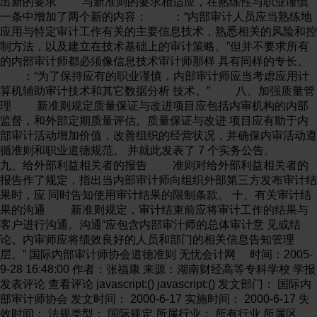
出新的要求 与新准则的要求相适应，在熟练性与职业谨慎
一条中增加了两个新的内容： ：“内部审计人员应当熟练地
应用与特定审计工作有关的主要信息技术，熟悉相关的风险和控
制方法，以及建立在技术基础上的审计策略。”但并不要求所有
的内部审计师都必须像信息技术审计师那样 具有同样的专长。
：“为了保持应有的职业谨慎，内部审计师应当考虑应用计
算机辅助审计技术和其它数据分析 技术。” 八、加强质量管
理 新准则规定质量保证与改进项目应包括内审机构的内部
监督，和外部定期质量评估。质量保证与改进 项目应有助于内
部审计活动增加价值，改善组织的经营状况，并确保内审活动遵
循准则和职业道德规范。 并就此发表了 7 个实务公告。
九、给外部利益相关者的报告 准则对给外部利益相关者的
报告作了规定，指出当内部审计师向组织外部第三方发布审计结
果时，应 同时告知使用审计结果的限制条款。 十、有关审计结
果的沟通 新准则规定，审计结束前应将审计工作的结果与
客户进行沟通。沟通“应包含内部审汁师的总体审计意 见或结
论。内审师应将绩效良好的人员和部门的相关信息告知管理
层。” 国际内部审计师协会道德准则 无忧会计网 时间：2005-
9-28 16:48:00 作者：张福康 来源：湖南财经高等专科学校 学报
发表评论 查看评论 javascript:() javascript:() 发文部门： 国际内
部审计师协会 发文时间： 2000-6-17 实施时间： 2000-6-17 失
效时间： 法规类型： 国际规定 所属行业： 所有行业 所属区