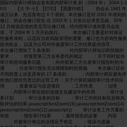
国际内部审计师协会发布新内部审计准 则（2004 年） 2004-1-1
0:0 【大 中 小】【打印】【我要纠错】 协会从 1941 年
成立以来，先后发布过 4 个准则。本次修订是对 2001 年准则的
修订。协会在修订前先 在 2003 年 1 月发出征求意见稿。同年
12 月根据反馈的意见写出修订稿，经内部审计准则委员会批
准，于 2004 年 1 月开始执行。 本次修订主要是针对保证
性服务准则，以适应当前风险管理的需要。修订也为咨询性服务
提供机会， 以及为公司对外披露审计工作结果提供指导。
本次修订增加了 5 条准则： ：对内部审计师知识和技能的
要求 ：对接受第三方业务委托的规定 ：关于同时提供
审计和咨询服务问题 ：向外部第三方分发审计报告时的沟
通 ：分发审计报告无法律限制时的措施 本次修订还在
不同程度上涉及原有的 17 条准则： ：内部审计师应避免评
价他们曾经负责过的运营工作 ：关于计算机辅助审计技术的应
用 ：质量保证与改进项目 ：工作性质 ：治理
：内部审计师在组织道德文化建设中的作用 ：审计业
务计划 ：审计业务的目标 ：审计工作的目标应反映风
险评估的结果 javascript:fontZoom(16) javascript:fontZoom(14)
javascript:fontZoom(12) javascript:() 审计业务工作方案的
审批 ：报告审计结果 ：最终报告的必要 内容
：对被审计单位的业绩应予肯定 ：错误与遗漏 ：