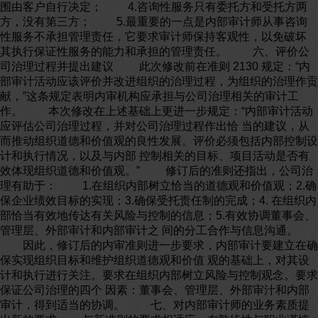
围由客户自行决定； 4.咨询性服务只有委托方和受托方两
方，没有第三方； 5.最重要的一点是内部审计师从事咨询
性服务不承担管理责任，它要求审计师保持客观性，以免破坏
其执行保证性服务的能力和承担的管理责任。 六、评价公
司治理过程并提出建议 此次修改前在准则 2130 规定：“内
部审计活动应该评价并改进组织的治理过程，为组织的治理作贡
献，”这条规定表明内审机构应承担与公司治理相关的审计工
作。 本次修改在上述基础上更进一步规定：“内部审计活动
应评估公司治理过程，并对公司治理过程作出恰 当的建议，从
而推动组织道德和价值观的良性发展。评价必须包括内部控制设
计和执行情况，以及与内部 控制相关的目标、项目活动是否有
效体现组织道德和价值观。” 修订后的准则还指出，公司治
理有助于： 1.在组织内部树立恰当的道德观和价值观；2.确
保企业绩效目标的实现；3.确保受托责任制的完成；4. 在组织内
部恰当有效地传达有关风险与控制的信息；5.有效协调董事会、
管理层、外部审计和内部审计之 间的分工合作与信息沟通。
因此，修订后的内审准则进一步要求，内部审计要建立在确
保实现组织目标和维护组织道德观和价值 观的基础上，对其设
计和执行进行关注。要求在组织内部树立风险与控制观念。要求
保证公司治理的四个 因素：董事会、管理层、外部审汁和内部
审计，得到适当的协调。 七、对内部审计师的业务素质提