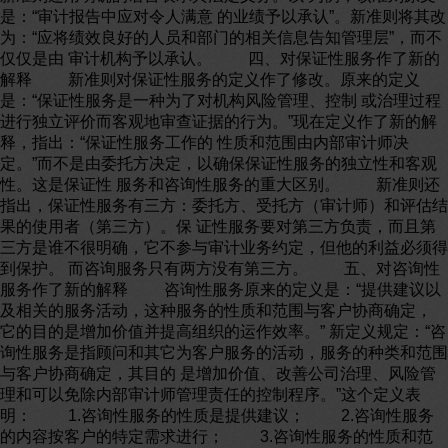
是：“审计报告中应对令人满意 的业绩予以承认”。新准则将其改
为：“应将绩效良好的人员和部门的相关信息告知管理层”，而不
仅仅是由 审计机构予以承认。 四、对保证性服务作了新的
解释 新准则对保证性服务的定义作了修改。原来的定义
是：“保证性服务是一种为了对机构风险管理、控制 或治理过程
进行独立评价而客观地审查证据的行为。”现在定义作了新的解
释，指出：“保证性服务工作的 性质和范围由内部审计师决
定。”而不是由委托方决定，以确保保证性服务的独立性和客观
性。这是保证性 服务和咨询性服务的重大区别。 新准则还
指出，保证性服务有三方：委托方、受托方（审计师）和评估结
果的使用者（第三方）。保 证性服务要对第三方负责，而且第
三方是谁不很明确，它不参与审计业务约定，但他的利益必须得
到保护。 而咨询服务只有两方没有第三方。 五、对咨询性
服务作了新的解释 咨询性服务原来的定义是：“提供建议以
及相关的服务活动，这种服务的性质和范围与客户协商确定，
它的目的是增加价值并提高组织的运作效率。” 新定义规定：“咨
询性服务是指顾问和其它为客户服务的活动，服务的种类和范围
与客户协商确定，其目的 是增加价值、改善公司治理、风险管
理和可以免除内部审计师管理责任的控制程序。”这个定义表
明： 1.咨询性服务的性质是提供建议； 2.咨询性服务
的内容按客户的特定需求进行； 3.咨询性服务的性质和范