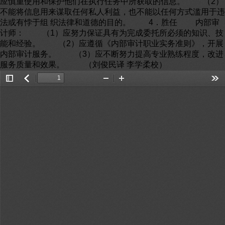
应慎重使用和保护他们在执行任务中所获取的信息。 （2）
不能将信息用来谋取任何私人利益，也不能以任何方式滥用于违
法或有悖于组 织法律和道德的目的。 4．胜任 内部审
计师： （1）应努力保证具有为完成委托所必须的知识、技
能和经验。 （2）应遵循《内部审计职业实务准则》，开展
内部审计服务。 （3）应不断努力提高专业熟练程度，改进
服务质量和效果。 （刘俊民译 李学柔校）
Toggle
返
Zoom
Zoom
Too
Sidebar
回
Out
In