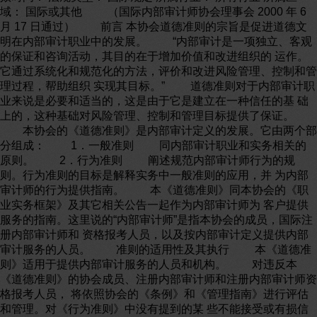
域： 国际或其他 （国际内部审计师协会理事会 2000 年 6
月 17 日通过） 前言 本协会道德准则的宗旨是促进道德文
明在内部审计职业中的发展。 “内部审计是一项独立、客观
的保证和咨询活动，其目的在于增加价值和改进组织的 运作。
它通过系统化和规范化的方法，评价和改进风险管理、控制和管
理过程，帮助组织 实现其目标。” 道德准则对于内部审计职
业来说是必要和适当的，这是由于它是建立在一种信任的基 础
上的，这种基础对风险管理、控制和管理目标提供了保证。
本协会的《道德准则》是内部审计定义的发展。它由两个部
分组成： 1．一般准则 同内部审计职业和实务相关的
原则。 2．行为准则 阐述规范内部审计师行为的规
则。行为准则的目标是解释实务中一般准则的应用，并 为内部
审计师的行为提供指南。 本《道德准则》同本协会的《职
业实务框架》及其它相关公告一起作为内部审计师为 客户提供
服务的指南。这里说的“内部审计师”是指本协会的成员，国际注
册内部审计师和 资格报考人员，以及按内部审计定义提供内部
审计服务的人员。 准则的适用性及其执行 本《道德准
则》适用于提供内部审计服务的人员和机构。 对违反本
《道德准则》的协会成员、注册内部审计师和注册内部审计师资
格报考人员， 将依照协会的《条例》和《管理指南》进行评估
和管理。对《行为准则》中没有提到的某 些不能接受或有损信