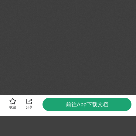
前往App下载文档
收藏
分享