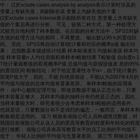
中： (1)Exclude cases analysis by analysis表示计算时涉及的
变量上有缺失值，则剔除在该 变量上为缺失值的个案；
(2)Exclude cases listwise表示剔除所有在任 意变量上含有缺失
值的个案后再进行分析。 可见，较第二种方式，第一种处理方
式较充分地利用了样本数据。在后面的分析方法中，SPSS对缺
失值的处理方法与此相同，不再赘述。 输出默认95％的置信区
间。 至此，SPSS将自动计算t统计量和对应的概率p值 输出结
果： 总指数基本描述统计结果 样本标准差S 均值标准误 样本均
值 样本容量n 人均住房面积单样本t检验结果 T检验值 自由度n-1
T统计量观察值的双尾概率P值 总值均值与原假设值差 差的95%
的置信区间 检验结论：对于给定显著性水平α=，由于统计量的
双尾P值大于，因此，不能 拒绝原假设，不能认为2007年4月的
平均值与假设的总体均值有显著差异。 单样本t检验的应用条
件： 由中心极限定理可知，即使原数据不服从正态分布，只要
样本容量足够大，其样本均值的抽样分布仍然是正态的，因此，
当样本量较大时，研究者很少去考虑单样本t检验的适用条件。
也就是说，只要数据分布不是强烈的偏态，一般而言，单样本和
检验都是适用的。 练习 根据各保险公司人员构成情况数据，对
我国目前保险公司从业人员的受高等教育的程度和年轻化的程度
进行推断： 保险公司具有高等教育水平的员工比例的平均值不
低于； 年轻人比例的平均值与无显著差异。 第三节 两独立样本