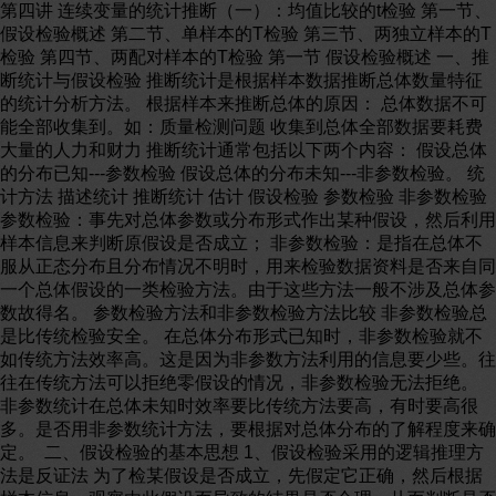
第四讲 连续变量的统计推断（一）：均值比较的t检验 第一节、
假设检验概述 第二节、单样本的T检验 第三节、两独立样本的T
检验 第四节、两配对样本的T检验 第一节 假设检验概述 一、推
断统计与假设检验 推断统计是根据样本数据推断总体数量特征
的统计分析方法。 根据样本来推断总体的原因： 总体数据不可
能全部收集到。如：质量检测问题 收集到总体全部数据要耗费
大量的人力和财力 推断统计通常包括以下两个内容： 假设总体
的分布已知---参数检验 假设总体的分布未知---非参数检验。 统
计方法 描述统计 推断统计 估计 假设检验 参数检验 非参数检验
参数检验：事先对总体参数或分布形式作出某种假设，然后利用
样本信息来判断原假设是否成立； 非参数检验：是指在总体不
服从正态分布且分布情况不明时，用来检验数据资料是否来自同
一个总体假设的一类检验方法。由于这些方法一般不涉及总体参
数故得名。 参数检验方法和非参数检验方法比较 非参数检验总
是比传统检验安全。 在总体分布形式已知时，非参数检验就不
如传统方法效率高。这是因为非参数方法利用的信息要少些。往
往在传统方法可以拒绝零假设的情况，非参数检验无法拒绝。
非参数统计在总体未知时效率要比传统方法要高，有时要高很
多。是否用非参数统计方法，要根据对总体分布的了解程度来确
定。 二、假设检验的基本思想 1、假设检验采用的逻辑推理方
法是反证法 为了检某假设是否成立，先假定它正确，然后根据