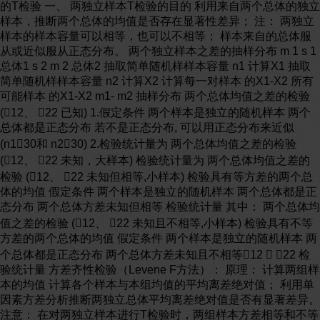
的T检验 一、 两独立样本T检验的目的 利用来自两个总体的独立
样本，推断两个总体的均值是否存在显著性差异； 注： 两独立
样本的样本容量可以相等，也可以不相等； 样本来自的总体服
从或近似服从正态分布。 两个独立样本之差的抽样分布 m 1 s 1
总体1 s 2 m 2 总体2 抽取简单随机样样本容量 n1 计算X1 抽取
简单随机样样本容量 n2 计算X2 计算每一对样本 的X1-X2 所有
可能样本 的X1-X2 m1- m2 抽样分布 两个总体均值之差的检验
(12、 22 已知) 1.假定条件 两个样本是独立的随机样本 两个
总体都是正态分布 若不是正态分布, 可以用正态分布来近似
(n130和 n230) 2.检验统计量为 两个总体均值之差的检验
(12、 22 未知，大样本) 检验统计量为 两个总体均值之差的
检验 (12、 22 未知但相等,小样本) 检验具有等方差的两个总
体的均值 假定条件 两个样本是独立的随机样本 两个总体都是正
态分布 两个总体方差未知但相等 检验统计量 其中： 两个总体均
值之差的检验 (12、 22 未知且不相等,小样本) 检验具有不等
方差的两个总体的均值 假定条件 两个样本是独立的随机样本 两
个总体都是正态分布 两个总体方差未知且不相等12  22 检
验统计量 方差齐性检验（Levene F方法）： 原理： 计算两组样
本的均值 计算各个样本与本组均值的平均离差绝对值； 利用单
因素方差分析推断两独立总体平均离差绝对值是否有显著差异。
注意： 在对两独立样本进行T检验时，两组样本方差相等和不等