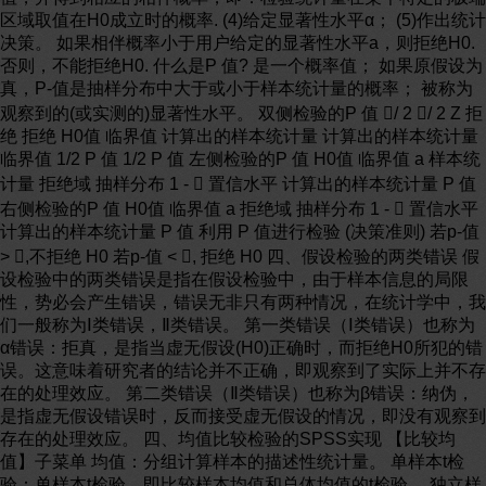
区域取值在H0成立时的概率. (4)给定显著性水平α； (5)作出统计
决策。 如果相伴概率小于用户给定的显著性水平a，则拒绝H0.
否则，不能拒绝H0. 什么是P 值? 是一个概率值； 如果原假设为
真，P-值是抽样分布中大于或小于样本统计量的概率； 被称为
观察到的(或实测的)显著性水平。 双侧检验的P 值 / 2 / 2 Z 拒
绝 拒绝 H0值 临界值 计算出的样本统计量 计算出的样本统计量
临界值 1/2 P 值 1/2 P 值 左侧检验的P 值 H0值 临界值 a 样本统
计量 拒绝域 抽样分布 1 -  置信水平 计算出的样本统计量 P 值
右侧检验的P 值 H0值 临界值 a 拒绝域 抽样分布 1 -  置信水平
计算出的样本统计量 P 值 利用 P 值进行检验 (决策准则) 若p-值
> ,不拒绝 H0 若p-值 < , 拒绝 H0 四、假设检验的两类错误 假
设检验中的两类错误是指在假设检验中，由于样本信息的局限
性，势必会产生错误，错误无非只有两种情况，在统计学中，我
们一般称为Ⅰ类错误，Ⅱ类错误。 第一类错误（Ⅰ类错误）也称为
α错误：拒真，是指当虚无假设(H0)正确时，而拒绝H0所犯的错
误。这意味着研究者的结论并不正确，即观察到了实际上并不存
在的处理效应。 第二类错误（Ⅱ类错误）也称为β错误：纳伪，
是指虚无假设错误时，反而接受虚无假设的情况，即没有观察到
存在的处理效应。 四、均值比较检验的SPSS实现 【比较均
值】子菜单 均值：分组计算样本的描述性统计量。 单样本t检
验：单样本t检验，即比较样本均值和总体均值的t检验。 独立样