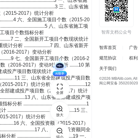
智库文档公众号
智库首页
广告
规范协议
权利
关于我们
©2026 MBAlib.com, All 
闽公网安备 350203020
全屏
放大
缩小