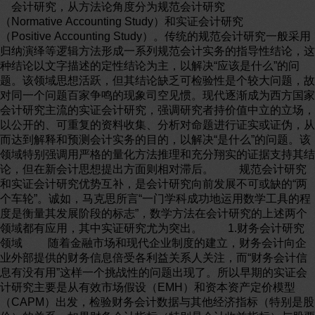
会计研究，从方法论角度分为规范会计研究
（Normative Accounting Study）和实证会计研究
（Positive Accounting Study）。传统的规范会计研究一般采用
归纳演绎等逻辑方法形成一系列规范会计实务的指导性结论，这
种结论以文字描述的定性结论为主，以解决“应该是什么”的问
题。该领域思想活跃，但其结论缺乏可检验性是个较大问题，故
对同一个问题百家争鸣的现象司空见惯。现代逐渐成为西方国家
会计研究主流的实证会计研究，强调研究者持价值中立的立场，
以公开的、可重复的资料收集、分析对命题进行证实或证伪，从
而达到解释和预测会计实务的目的，以解决“是什么”的问题。该
领域特别强调用严格的量化方法推理和充分翔实的证据支持其结
论，但在新会计思想提出方面则相对滞后。 规范会计研究
和实证会计研究优势互补，是会计研究向前发展不可或缺的“两
个车轮”。诚如，马克思所言“一门学科成功地运用数学工具的程
度是衡量其发展阶段的标志”，数学方法在会计研究的上述两个
领域都有应用，其中实证研究尤为突出。 1.财务会计研究
领域 随着金融市场和现代企业制度的建立，财务会计向企
业外部提供的财务信息倍受各利益关系人关注，而“财务会计信
息有没有用”这样一个挑战性的问题出现了。所以早期的实证会
计研究主要是从有效市场假设（EMH）和资本资产定价模型
（CAPM）出发，检验财务会计数据与其他经济指标（特别是股