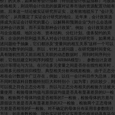
价）的关系，如果财务会计指标（特别是会计收益指标）与股票
价格相关，则说明会计信息的披露对证券市场的资源配置功能有
效。后来这一结论被实证研究所证实，这有效地驳斥了 “会计无
用论”，从而奠定了实证会计研究的地位。近年来，会计政策选
择成为实证会计研究的重心，以解释和预测企业“为什么会选择
这种会计政策，而不采取那种会计政策”。例如：会计政策选择
与企业规模、地区分布、资本结构、分红计划。债务契约的关
系；企业的外部利益关系人对会计信息反应的研究等，如果将上
述问题给予抽象，它们都涉及“变量间的相互关系”这样一个可以
归结为数学的问题。所以，针对上述问题，在研究随时间变化、
具有随机性而又前后相互关联的动态数据时，用到时间序列分
析，它包括建立时间序列模型（ARIMA模型）、参数估计及谱
估计等理论与方法。在讨论多元变量之间是否存在线性相关时，
运用多元线性回归模型、典型相关分析和残差检验。由于正态分
布在会计数据中广泛存在，例如，以任一会计科目作为总体，则
不同时期该科目数额特别巨大和特别小（如为零）的比较少，则
可以视之符合正态分布等，所以与正态分布相关的检验方法被大
量使用：检验母体均值与原假设均值是否具有显著差异的U一检
验，检验两个母体均值是否相等的T一检验，检验母体的方差与
原假设方差是否具有显著差异的X2一检验，检验两个正态母体
方差是否相等的F一检验。对不确定的母体分布采用非参数统计
方法，如非参数检验。国外实证研究证实股票价格波动具有马尔