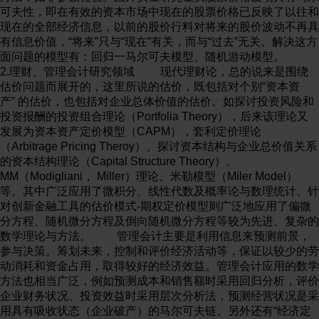
可夫性，即在有效的资本市场中现在的股票价格已反映了以往和
现在的全部经济信息，以前的股价行料对将来的股价波动不再具
有信息价值，“将来”只与“现在”有关，而与“过去”无关。解决这方
面问题的模型有：回归一马尔可夫模型、随机游动模型。
2.理财、管理会计研究领域 现代理财论，总的说来是围绕
估价问题而展开的，这里所说的估价，既包括对个别“资本资
产” 的估价，也包括对企业总体价值的估价。如探讨投资风险和
投资报酬的投资组合理论（Portfolia Theory），后来该理论又
发展为资本资产定价模型（CAPM），套利定价理论
（Arbitrage Pricing Theroy）、探讨资本结构与企业总价值关系
的资本结构理论（Capital Structure Theory）、
MM（Modigliani， Miller）理论、米勒模型（Miler Model）
等。其中广泛应用了微积分、线性代数及概率论与数理统计。针
对创新金融工具的估价模式-期权定价模型则广泛地应用了偏微
分方程、随机微分方程及倒向随机微分方程等较为先进、复杂的
数学理论与方法。 管理会计主要是利用信息来预测前景，
参与决策。筹划未来，控制和评价经济活动等，保证以较少的劳
动消耗和资金占用，取得较好的经济效益。管理会计应用的数学
方法也相当广泛，例如预测成本和销售额时采用回归分析，评价
企业财务状况、投资效益时采用层次分析法，预测经营状况是采
用具有吸收状态（企业破产）的马尔可夫链。另外还有“经济定