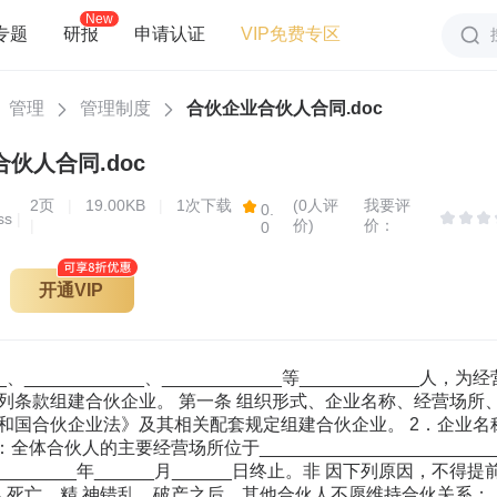
New
专题
研报
申请认证
VIP免费专区
管理
管理制度
合伙企业合伙人合同.doc
伙人合同.doc
2
页
|
19.00KB
|
1次下载
(0人评
我要评
0.
ss
|
|
价)
价：
0
开通VIP
__、____________、____________等____________人，
列条款组建合伙企业。 第一条 组织形式、企业名称、经营场所
国合伙企业法》及其相关配套规定组建合伙企业。 2．企业名称：全
全体合伙人的主要经营场所位于______________________
_______年______月______日终止。非 因下列原因，不
人死亡、精 神错乱、破产之后，其他合伙人不愿维持合伙关系；（