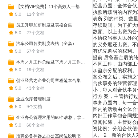
经营范围；全体合伙人共
【文档VIP免费】11个高效人士都在用的项目排期进程Excel表，一键生成！（全年工作安排、营销计划、活动排期、媒体推广表、预算表等）
执照所载明的内容为准
5.0
11个文档
表所 列的种类、数
员工升职加薪制度及表格合集
存续期间，为了扩大经
数额。以上出资为合
5.0
27个文档
本协议当事人以外的
汽车公司各类制度表格（全套）
的义务返还出资。不
有优先购买的权利。 
5.0
57个文档
提前 后备基金后的纯
本周／月工作总结及下周／月工作计划表格汇总
不同工种，由内部工作
5.0
19个文档
加盈余分配的权利。
案公布之后，实施之
创业经营之企业公司章程范本合集
合伙事务的经营管理
5.0
43个文档
小，每人对合伙事务仅
行方 案，主管执行
企业仓库管理制度
事务范围内，每一合
5.0
9个文档
围内的活动由全体合
内部工作承包合同规定
企业办公管理常用的60个表格，拿来就用，建议收藏！
查阅帐簿，主管财会
5.0
60个文档
资比例）分组合伙债务
人。 2．新的合伙
招聘必备神器之办公室岗位说明书