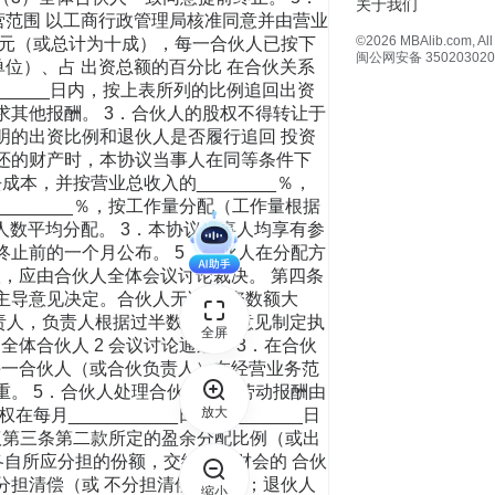
关于我们
动，经营范围 以工商行政管理局核准同意并由营业
©2026 MBAlib.com, All 
___元（或总计为十成），每一合伙人已按下
闽公网安备 350203020
位）、占 出资总额的百分比 在合伙关系
_____日内，按上表所列的比例追回出资
求其他报酬。 3．合伙人的股权不得转让于
明的出资比例和退伙人是否履行追回 投资
返还的财产时，本协议当事人在同等条件下
本，并按营业总收入的________％，
________％，按工作量分配（工作量根据
按人数平均分配。 3．本协议当事人均享有参
终止前的一个月公布。 5．合伙人在分配方
，应由合伙人全体会议讨论裁决。 第四条
主导意见决定。合伙人无论 出资数额大
伙负责人，负责人根据过半数的主导意见制定执
全屏
体合伙人 2 会议讨论通过。 3．在合伙
每一合伙人（或合伙负责人）在经营业务范
重。 5．合伙人处理合伙事务的劳动报酬由
放大
__________日至_________日
协议第三条第二款所定的盈余分配比例（或出
将各自所应分担的份额，交给主管财会的 合伙
分担清偿（或 不分担清偿义务）；退伙人
缩小