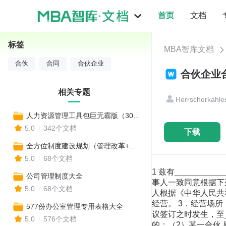
首页
文档
标签
MBA智库文档
合伙
合同
合伙企业
合伙企业合
相关专题
Herrscherkahle
人力资源管理工具包巨无霸版（300个工具）
5.0
342个文档
下载
全方位制度建设规划（管理改革+全套制度建设）
5.0
68个文档
1 兹有__________
公司管理制度大全
事人一致同意根据下
5.0
68个文档
人根据《中华人民共和
经营。 3．经营场所：
577份办公室管理专用表格大全
议签订之时发生，至_
5.0
576个文档
的；（2）某一合伙