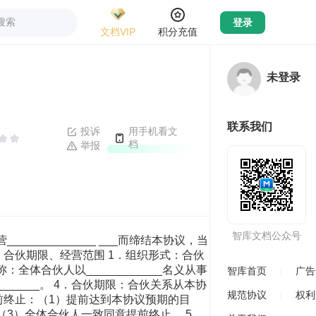
搜索
登录
文档VIP
积分充值
未登录
联系我们
投诉
用手机看文
档
举报
智库文档公众号
为经营______________ ___而缔结本协议，当
、合伙期限、经营范围 1．组织形式：合伙
体合伙人以____________名义从事
智库首页
广告
________。 4．合伙期限：合伙关系从本协
规范协议
权利
得提前终止：（1）提前达到本协议预期的目
3）全体合伙人一致同意提前终止。 5．