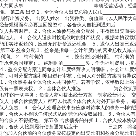
同从事____________、____________等项经营活
。 第二条 出资 1．全体合伙人出资总额人民币_________
量履行出资义务。 出资人姓名、出资种类、价值量（以人民币为单
营规模而有必要追回投资时，各合伙人自接到通知后_____ __
伙人共有财产。 2．合伙人除参与盈余分配外，不得因出资而要
其他人。 4．合伙人退伙时按退伙时的财产状况，根据本协议载
能用实物返还的，应当允许折价返还现金。 5．退伙人出卖已
第三条 盈余分配 1．盈余是指每一会计年度内的营业总收入减去成
利润。 2．纯利润的________％，按出资比例分配。 纯利润的
承包合同规定）。 纯利润的________％，作为福利费用，
 4．盈余分配方案连同每会计年度经营收支明细帐，在会计年度
前，可对分配方案和帐目进行审核，任何人对分配 方案持有异议
 1．合伙事务由全体合伙人共同参与。若有争议，依半数以上的
有一票表决权。 2．全体合伙人推选____________为合
过程中的一切事务；负责人亦可提出经营方案，制定经营计划，交全
伙人（或合伙负责人）都可以代表全体合伙人对外开展业务， 
伙人负责。 4．合伙人处理合伙事务应像对待本人的事务一样慎
，合伙人不得以任何形式从经 营体内索取回扣。 6．合伙人有权在每月_
的合伙人不得拒绝。 第五条 合伙债务的分担 1．合伙人按本
，合伙 人接到履行债务通知后应于___________日之内，
人对他加入合伙前的合伙债务应按核定的出资比例和盈余分配比例