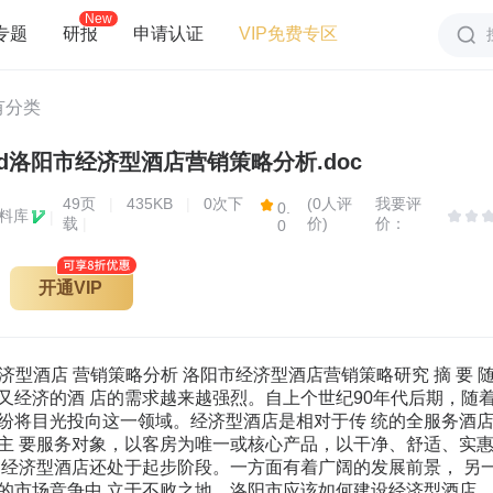
New
专题
研报
申请认证
VIP免费专区
有分类
d洛阳市经济型酒店营销策略分析.doc
49
页
|
435KB
|
0次下
(0人评
我要评
0.
料库
|
载
|
价)
价：
0
开通VIP
Luoyang construct the enconomical hotels and guarantee their health, fast and stable development have become urgent to be solved. Therefore, we should be clear about the connotation and the characteristic of the economical hotels, analyze the present situation and the problems in its development, and finally discover the road of development. After having been clear about the economical hotel connotation and characteristics, this article unifies the development condition of the domestic and foreign economical hotels and analyzes the present situation and the problems which exist in the development of the economical hotels in Luoyang. Finally, reasonable marketing strategies are proposed in order to promote the healthy development of Luoyang’s economical hotels. KEY WORDS：Economy hotel, Luoyang, SWOT analysis, marketing strategy 目 录 前 言.......................................................1 第 1 章 经济型酒店的理论基础..................................2 经济型酒店的定义.................................................2 经济型酒店的营销特点.............................................3 我国经济型酒店的营销现状.........................................3 第 2 章 洛阳市经济型酒店的发展现状............................5 我国经济型酒店的发展现状.........................................5 洛阳经济型酒店的发展现状.........................................6 第 3 章 洛阳市经济型酒店的 SWOT 分析...........................9 SWOT 分析模型简介 ................................................9 洛阳市经济型酒店的 SWOT 分析 ....................................9 洛阳市经济型酒店的营销问题分析..................................12 第 4 章 洛阳市经济型酒店的营销策略...........................14 产品策略........................................................14 定价策略 ........................................................15 渠道策略........................................................16 促销策略........................................................17 结 论....................................................19 参考文献....................................................20 致 谢....................................................21 前 言 长期以来，我国旅游业优先发展入境旅游的方针导致高星级酒店大规模发展， 而满足国内旅游者需求以及商务人士需求的经济型酒店发展滞后。随着国内旅游 市场和商务市场的发展，人们对高性价比的客房的强烈需求促使经济型酒店从传 统的酒店业中脱颖而出，迅速成长。一方面经济型酒店发展势头迅猛，从 2000 年 到 2009年，短短十年间，酒店数从 23家增至 3215家，客房数从 3236间增至 354231 间；另一方面，全球经济危机以及后奥运时代的到来，使得经济型酒店呈现阶段 性过热的特点，总体有效需求不足；再者，“携程网”与格林豪泰的协议之争， 暴露了经济型酒店与分销终端的利益博弈的问题，经济型酒店利润甚微。在总体 有效需求锐减，利润保障不足的情况下，要求酒店采取适合自身环境的营销手段， 保生存，求发展。 目前，学术界以及行业内部关于经济型酒店的理论、实践研究比较多，主要 有贺丽霞提出经济型酒店在发展过程中存在的问题及对策；黄慧敏从 4P、4C 视 觉对经济型酒店进行了分析与研究，并提出了研究与分析经济型酒店问题的一般 模型；赵小媛探讨了影响我国二线城市经济型酒店客人入住的主要因素并对这些 因素的相对重要性进行了判断；杨玲认为经济型营销模式应符合顾客需求、盈利 要求，并实现酒店的快速扩张，为众多所谓的准星级酒店发展指明了一条道路[1]。 总体而言，学术界对于经济型酒店的发展对策研究比较多，但是针对像洛阳 这样二线城市的经济型酒店研究不多，尤其在经济型酒店与分销终端利益博弈处 于下风的情况下，经济型酒店营销手段该如何转变研究更少，本文正是基于以上 需要而成提出的，它在对经济型酒店内涵特征进行分析的基础上，分析了洛阳市 经济型酒店发展优势、劣势、机会、威胁，从中发现洛阳市发展经济型酒店存在 的问题，并根据洛阳市经济型酒店存在的问题，从酒店产品、酒店价格、酒店渠 道、酒店促销四方面提出了相应的营销策略。 第1章 经济型酒店的理论基础 经济型酒店的定义 国际酒店行业对经济型酒店(Economy Hotel或Budget Hotel)的认知多数是 经济简约、规模较小、提供卫生舒适、布置考究的客房和简单早餐、尽量减少辅 助性设施、投入和运营成本较低的酒店。许多国内专家已经提出了对经济型酒店 概念的认识和看法：“经济型酒店定位于普通消费大众，价格适中，基本设施齐 全，干净、方便、舒适，把客房作为经营重点，省略一些大型配套设施” (王大 悟2005)；“面向普通的观光旅游者和商务旅行者，以客房为产品核心，整洁、 卫生、安全、方便，价格上以国内旅游平均住宿成本为标线，服务上以殷勤、好 客的中国文化为底蕴”(戴斌2004)；“经济型酒店一般是指以大众可以支付的价 格为顾客提供专业化服务的酒店”（赵小媛2002)；“经济型酒店是指提供有限 服务的环保、经济的一种酒店”(孙幼幼2003)；“经济型酒店是按照国家旅游局 星级评定标准达到或已评定的一星或二星级的酒店，还应包括与国内低星级酒店 档次相当的社会旅馆以及其它从事接待服务的经营单位”(张辉等2001)；另外， 有学者认可用客房价格等量化指标来区分经济型酒店的方法，认为200元／间天 左右是一个合理的价格衡量标准[2]。 若单从星级标准来考量，事实上我国低星级酒店也大多具备除住宿功能的餐 饮、会议、娱乐、商务等综合设施，在功能上更加复杂；另外，从现实情况来看， 那些老式的社会和个体旅馆的客房设备简陋，达不到“清洁、舒适、实惠、方便、 安全”的标准，实际上也很难归入经济型酒店的范畴。若单从房价的角度考虑，200 元／天左右的价格衡量概念虽与目前美国的经济型酒店群价格基本相当，但中美 之间物价水平毕竟存在差异，因此单独以价格来衡量也不准确。 综合以上对经济型酒店的各种认知，笔者认为，在我国经济型酒店处于成长 期的现阶段，我们需要从多维度探讨经济型酒店的定义：经济型酒店应该是指那 些投资较少，规模较小，功能简单，提供以专业化、高质量客房为核心产品的住 宿企业，价格长期符合大多数中国国内游客支付水平，具有“清洁、舒适、安全” 产品特色，配备相当于二星或接近三星级酒店基本设施标准的酒店。 由于经济型酒店在中国的发展还处于产品生命周期中的成长期，因此缺乏合 理的价格体系、成熟的行业管理和有效的自身规范是一个必然的现象。也许，作 为一个稚嫩的业态概念，匆忙地给它一个确切的定义还为时过早，我们需要在实 践中等待它慢慢成长，用动态和发展的眼光来看待它。 经济型酒店的营销特点 经济型酒店也称有限服务酒店(Limited Service Hotel)，是经济和社会生活 发展的产物，它与以往人们熟悉的星级酒店不同，定位于普通消费大众，价格适 中，设备设施齐全、干净、方便、安全，突出“小而专”的特点，以客房作为经 营的绝对重点，通常进行连锁经营。在许多酒店业发达的国家，经济型酒店只是 投资与配套设施较少而已，服务项目与服务质量不能降低，甚至要与高档酒店的 水平一致[3]。从定义出发，经济型酒店营销应具备以下几个特征： 功能经济 经济型酒店的功能经济主要体现它的饭店产品设计、服务设计均是出自于满 足提供酒店的本质业务——住宿业务。这是与现存大量的星级酒店、社会旅馆的 本质差别。这种功能经济的特征使得经酒济型店在设计之初从简单、舒适着手， 满足顾客的基本住店需求，使得顾客不必为为冗繁的服务买单。 价格经济 经济型酒店的目标群体主要为对价格敏感的普通消费大众、中小企业商务人 员，旅游者，这些群体要求经济型酒店提供性价比比较高的酒店产品与服务。 渠道推广经济 相比较中、高档星级酒店而言，经济型酒店投入成本少，定价低，获得的超 额利润比较少，因而，在选择渠道方面，经济型酒店最好以直接渠道为主，以减 少间接渠道分割过多的利润。 促销成本经济 连锁性经济型酒店的推广主要依靠总部的广告推动和顾客的口碑渗透式传播， 单体饭店则可以依靠网络传播等各种经济的方式予以推广。 我国经济型酒店的营销现状 经济型酒店在我国尚处于起步阶段，国人对其尚有不少误解，常常从短期现 象做出不客观的判断，往往只看到其较高的回报率，却未预料到同时存在高风险。 在目前市场形势较好的情况下，对其预期过于乐观，有人甚至认为投资经营经济 型酒店，不必研究市场营销策略等问题，只要愿意投资，肯定就会盈利，这是很 片面的。本人认为目前大力发展经济型酒店既是一个机会，也是一种挑战，对于 经济型酒店，仍需对其进行认真的研究，不能盲从。树立经济型酒店市场营销的 新理念，制定正确的营销策略对经济型酒店的健康发展是非常重要的。目前，我 国经济型酒店的营销现状可以概括为三点：第一，突出了住宿功能，满足了顾客 最基本的需求；第二，大部分经济型酒店力求奉行优质高效的有限服务的原则； 第三，把客房销售作为营销工作的绝对重点[4]。 第2章 洛阳市经济型酒店的发展现状 我国经济型酒店的发展现状 20世纪的中后期，中国经济型酒店进