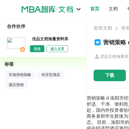
首页
文档
合作伙伴
智库文档
所
优品文档海量资料库
营销策略 
关注
进入主页
优品文档海量资
标签
下载
市场营销策略
经济型酒店
酒店营销
营销策略 d 洛阳市经济型酒店 营销策略分析 洛阳市经济型酒店营销策略研究 摘 要 随着国内经济和旅游业的快速发展，市场对舒适、干净、便利而又经济的酒 店的需求越来越强烈。自上个世纪90年代后期，随着经济型酒店在我国的大中城 市的悄然兴起，国内外投资者纷纷将目光投向这一领域。经济型酒店是相对于传 统的全服务酒店而存在的一种形式，以大众旅行者、中小商务者和学生群体为主 要服务对象，以客房为唯一或核心产品，以干净、舒适、实惠、方便和安全为产 品特征的现代酒店业态。 目前，洛阳市的经济型酒店还处于起步阶段。一方面有着广阔的发展前景， 另一方面在发展过程中又暴露出诸多问题。如何在经济型酒店激烈的市场竞争中 立于不败之地，洛阳市应该如何建设经济型酒店，保证其健康、快速、稳定的发 展，都成了迫切需要解决的问题。因此，我们应该明确经济型酒店的内涵和特点， 分析其发展现状和发展中存在的问题，最后找出发展之路。 本文结合国内外经济型酒店的发展状况，在明确了经济型酒店的内涵和特点 之后，分析了经济型酒店在洛阳市的发展现状和发展中存在的问题，最后针对它 在洛阳市的发展情况，提出了合理的营销策略，以促进洛阳市经济型酒店的健康 有序发展。 关 键 词：经济型酒店，洛阳，SWOT 分析，营销策略 LUOYANG ECONOMY HOTEL MARKETING STRATEGY RESEARCH ABSTRACT With the rapid development of domestic economy land tourism, clean, comfortable, convenient and economical hotel is intensely demanded. From the late-1990s, as the economical hotels start quietly in our country's big or media-sized cities, more and more domestic and foreign investors focus their attention on this domain. The economical hotel is a modern hotel format which exists as a form opposed to the traditional whole service hotel. It takes popular travellers, young business persons and student community as target clients, takes the guest room as the only or the core product and takes neatness, comfort, material benefit, convenience and security as product characteristics. At present, Luoyang's economical hotel is still at the start stage. On the one hand, it has a broad prospect for development, on the other hand, it exposes many problems in the developing process. How to maintain an impregnable position in the intense market competition of economical hotels and how should 