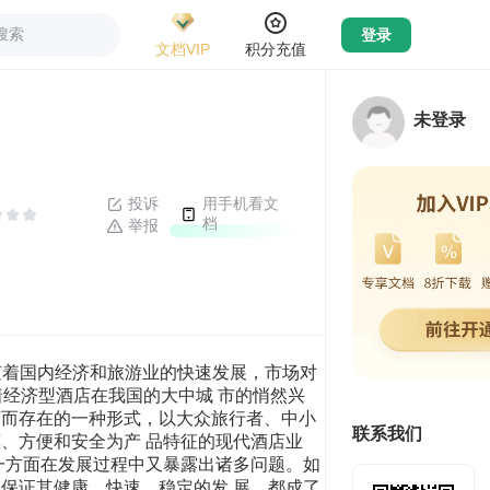
搜索
登录
文档VIP
积分充值
未登录
投诉
用手机看文
档
举报
入了市场开发与产品开发并行的阶段。 1996年，上海锦江旅馆投资管理有限公司开设锦江之星乐园店，它的成立标志着 中国第一个经济型酒店品牌的诞生。2002年，首旅集团与携程旅行服务公司共同 投资建立了如家酒店连锁，打造如家快捷酒店的核心品牌。2003年，上海美林阁 餐饮集团推出中国第一家汽车旅馆——“莫泰168”。此外，欣燕都、新宇之星等 一系列中国经济型连锁酒店品牌相继诞生。2004年是现代意义上的经济型酒店发 展的元年，我国经济型酒店进入市场的成长阶段，竞争越来越激烈。在国外经济 型酒店品牌示范性的作用影响下，中国又诞生了中州快捷、欣燕都、名雅会馆、 金一村等民族品牌。已有的经济型酒店增长迅速，如快锦江之星在2004年一年内， 就有23家店开业，年增长速度达到100％。2006年10月26日，如家快捷酒店在美 国纳斯达克成功上市，同年12月15日，锦江之星所属的上海锦江国际酒店集团在 香港成功上市[5]。 根据2009年4季度上海金蝶酒店管理咨询有限公司发布的《2009年中国经济 型饭店调查报告》提供的数据（见表2-1），截止到2009年底，中国住宿业市场上 共有现代意义上的经济型饭店连锁品牌近100家（其中已开业店数在10家以上或 已开业客房数在1000间以上的连锁品牌近40家），开业店数已超过5000家，开业 客房数已超过300000间[6]。 表2-1 2009年供应量前八名的经济型酒店 品 牌 成立时间 客房数（间） 饭店数（家） 门市价（元） 如家 2002 71407 621 锦江之星 1997 43219 325 莫泰 168 2003 33948 191 7 天 2005 33165 330 汉庭快捷 2005 27301 238 格林豪泰 2004 18159 171 速 8 2004 12185 129 中州快捷 2004 3148 25 目前，以锦江之星、如家快捷为代表的中国经济型酒店民族品牌构成了我国 经济型酒店的第一大阵营；中国各大城市中相继出现的一些地区性的经济型酒店 品牌，如上海的莫泰168等，组成了中国经济型酒店的第二大阵营；国际酒店管 理集团，如美国圣达特集团的速8、法国雅高集团的宜必思等品牌在中国的登陆， 构成了中国经济型酒店的第三大阵营。 洛阳经济型酒店的发展现状 在过去五年中，洛阳市酒店业规模迅速扩张，其中除星级酒店外，经济型酒 店发展势头强劲，在增长总量中占相当比例。但与全国大中型城市经济型酒店发 展状况相比，洛阳起步较晚，平均年龄为 3 年。本土品牌占领大部分市场，发展 势头强劲。 洛阳市经济型酒店的发展现状 目前洛阳市的旅游住宿结构处于“两头大、中间小”的状态，即：质好价高 的高星级酒店和质次价低的社会旅馆(如旅馆、青年旅社)数量大，而质量与价格 比较适中的较少。根据对洛阳市火车站周边地区的调查，要么是每晚 280 元以上 的星级酒店，要么是 20 元左右一个床位的小型招待所，缺少“干净、安全、价格 适中”的旅馆。这对收人有限，消费水平不高，但生活要求和标准不低的国内旅 游者形成了制约。因此，经济型酒店这两年在洛阳市得到了蓬勃发展。如洛阳市 规模最大的经济型酒店“聚和快捷酒店”在 2005 年时才刚刚起步，但到 2009 年 底，“聚和快捷酒店”在洛阳地区已经发展到 6 家连锁店（见表 2-2），而且运 营情况相当好。 表2-2 洛阳市主要经济型酒店品牌 品 牌 成立时间 客房数（间） 饭店数（家） 如家 2005 378 3 中州快捷 2004 423 4 聚和快捷 2005 518 6 锦江之星 2006 265 2 格林豪泰 2006 356 3 雅悦 2008 238 2 国际青旅 2008 68 1 凯芙特 2007 328 3 2009年“牡丹花会”、“五一”、“十一”黄金周期间，洛阳市的高星级酒 店预订率普遍不是太高，而像“聚和”、“锦江之星”、“如家”等经济型酒店 预订量提前一周就逼近100％，而且房价不打折扣[7]。 目前，洛阳市经济型酒店的消费群体主要是：来洛旅游办事、看病的家庭、“背 包一族”，这些消费者需要的正是一个价格适中、卫生设施齐全、且安全有保障 的住处。由于洛阳市经济型酒店起步较晚，规模较小，管理混乱，所以无论在数 量上还是在质量上，都无法满足消费者的要求。 洛阳市经济型酒店的类型 洛阳市经济型酒店很多，但主要分为以下几种类型： (1) 城市商务经济型酒店 一般布点在大中城市的繁华路段、商业娱乐中心或交通枢纽。这是国内目前 经济型酒店发展的主流, 如“锦江之星”、“格林豪泰”等就是此类酒店。在洛 阳市区，经济型酒店大多都是这种类型。这里不仅有国内外经济型酒店连锁巨头， 如快捷假日、如家、锦江之星、格林豪泰，又有本土经济型酒店品牌聚和、开 来、银燕、中州快捷等。 (2) 青年旅舍 一般布点在开发较为成熟的旅游景点或大型文教区、高新区。主要消费群体 针对青年群体, 特别是学生背包一族、新创业青年一族。像洛阳这种国内二线城 市，由于高等教育事业不太发达，所以洛阳市的青年旅舍不是太多，仅有国际青 年旅舍、大学生之家等少数几个品牌。 (3) 汽车旅馆 一般布点在大中城市边缘和旅游景点的入口处、交通主干道两边、汽车站、 飞机场、码头等交通枢纽附近, 主要特点是有一个较大规模的停车场。主要消费 群体为长途货运或客运司机及其需要中转的乘客、自驾车旅游的家庭或中小型企 业公务旅游者、消费水平较低的普通旅游者、消费水平不高的旅游团队。由于自 驾游在国内刚刚起步，所以在国内的汽车旅馆品牌不是太多，在洛阳地区仅有 E 旅之家涉及该项业务。 洛阳市经济型酒店的发展特点 与发展相对稳定的高星级酒店市场相比，洛阳市经济型酒店的发展现状具有 以下特点： (1) 新的业态起步较晚，目前正处于高速成长期。 (2) 本土品牌拥有较大市场份额，约为60%。 (3) 品牌扩张方式以直接投资为主，重视多种经营。 (4) 经济型酒店的发展影响洛阳市酒店业的整体供求关系，尤其是低星级酒 店类型。 (5) 酒店连锁处于发展阶段，系统化水平不高，对单的体综合管理水平有较 高要求。 (6) 各品牌之间企业综合实力相差较大，50%具有酒店行业背景的企业管理水 平稳定，部分本土品牌管理不够规范。 第3章 洛阳市经济型酒店的 SWOT 分析 SWOT 分析模型简介 SWOT 分析法模型（也称 TOWS 分析法）即态势分析法（见图 3-1），20 世纪 80 年代初由美国旧金山大学的管理学教授韦里克提出，经常被用于企业战略制定、 竞争对手分析等场合。 图 3-1 SWOT 分析模型示意图 SWOT 分析是分析企业的优势（strength）、劣势（weakness）、机会 （opportunity）和威胁（threats）。因此，SWOT 分析实际上是对企业内外 部条件各方面内容进行综合和概括，进而分析组织优势、劣势、机会和威胁 的一种方法[8]。 洛阳市经济型酒店的 SWOT 分析 优势 洛阳市经济型酒店的优势很多，主要体现在以下几个方面： (1) 成本优势 由于经济型酒店的突出特点就是把服务功能集中在住宿上，把餐饮、购物、 娱乐功能大大压缩、简化、甚至不设，因此其硬件产品功能配置处处体现出实用 性，不需要多余浪费的摆设，节省了初建成本。此外经济型酒店的规模较小，配 套简单，一般都采用扁平化的组织结构，管理效率高。员工可以一人多岗，星级 酒店的客房数与员工数的比例通常在1：以上，而经济型酒店为1：～l： ，从而节约了人工成本[9]。 (2) 价格优势 经济型酒店
联系我们