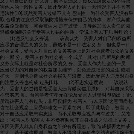
反了对自己的保 护义务，而不是违反了侵权法所设定的不得损
害他人的一般性义务，因此受害人的过错 一般情况下并不具有
违法性[10].既然受害人过错不具有违法性，为什么受害人没有采
取 合理的注意或采取预防措施来保护自己的身体、财产或其他
权益免受损害，就会被认为 是有过错，并导致加害人责任的减
轻或免除呢?关于受害人过错的性质，学说上有以下几 种理论：
(1)违反社会义务说 该说认为，受害人对自己的权益所
应尽的合理注意的义务，虽然不是一种法定义 务，但也是一种
社会义务，受害人对自己的义务实际上是对社会或者公众的义务
的一部 分。受害人作为社会的一个成员，其对自己所尽的照顾
义务实际上就是对社会所尽的义 务。受害人作为社会的一员，
应当尽力的对自身的权益加以维护，以免造成损害的发生 或者
扩大，否则也会造成社会的损失与浪费，因此受害人违反对自身
的注意义务也构成 过失[11]. (2)不忠实态度说 该说认
为，受害人的过错是指受害人违背诚实信用原则，对其自身采取
不忠实态 度。台湾学者何孝元在论及受害人过错时即指出：“此
所谓被害人与有过失，非可仅解为 被害人‘与以原因’之意而尚包
含在社会观念上应受非难之一要素在内，即于此场合，被害 人
对于自己应采取忠实态度，而不采取即应视为与有过失”，又指
出：“被害人对加害人 并不负有照顾其自身权益之法律上义务，
仅因受害人就其自身权益之维护有所疏忽，致 造成损害之姓或
扩大，基于诚信原则，被害人不得将此项疏失之结查转达嫁于加