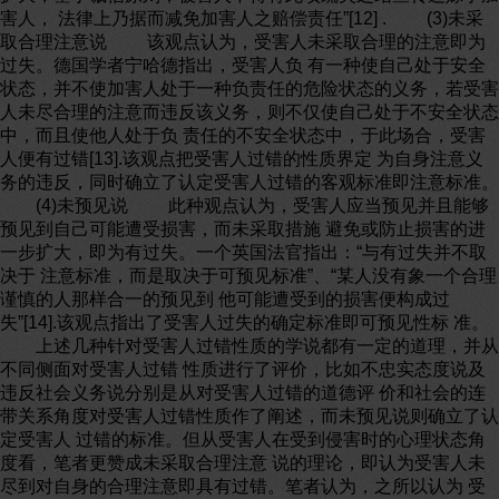
害人， 法律上乃据而减免加害人之赔偿责任”[12] . (3)未采
取合理注意说 该观点认为，受害人未采取合理的注意即为
过失。德国学者宁哈德指出，受害人负 有一种使自己处于安全
状态，并不使加害人处于一种负责任的危险状态的义务，若受害
人未尽合理的注意而违反该义务，则不仅使自己处于不安全状态
中，而且使他人处于负 责任的不安全状态中，于此场合，受害
人便有过错[13].该观点把受害人过错的性质界定 为自身注意义
务的违反，同时确立了认定受害人过错的客观标准即注意标准。
(4)未预见说 此种观点认为，受害人应当预见并且能够
预见到自己可能遭受损害，而未采取措施 避免或防止损害的进
一步扩大，即为有过失。一个英国法官指出：“与有过失并不取
决于 注意标准，而是取决于可预见标准”、“某人没有象一个合理
谨慎的人那样合一的预见到 他可能遭受到的损害便构成过
失”[14].该观点指出了受害人过失的确定标准即可预见性标 准。
上述几种针对受害人过错性质的学说都有一定的道理，并从
不同侧面对受害人过错 性质进行了评价，比如不忠实态度说及
违反社会义务说分别是从对受害人过错的道德评 价和社会的连
带关系角度对受害人过错性质作了阐述，而未预见说则确立了认
定受害人 过错的标准。但从受害人在受到侵害时的心理状态角
度看，笔者更赞成未采取合理注意 说的理论，即认为受害人未
尽到对自身的合理注意即具有过错。笔者认为，之所以认为 受