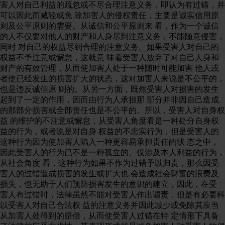
害人对自己利益的疏忽或不尽合理注意义务，即认为有过错，并
可以因此而减轻或免 除加害人的侵权责任，主要是诚实信用原
则及公平原则的需要。从诚信和公平原则来 看，作为一个诚信
的人不仅要对他人的财产和人身尽到注意义务，不能随意侵害，
同时 对自己的权益尽到合理的注意义务。如果受害人对自己的
权益不予注意或懈怠，这就意 味着受害人放弃了对自己人身和
财产的有效管理，从而使加害人处于一种随时可能加害 他人或
者使已经发生的损害扩大的状态，这对加害人来说是不公平的，
也是违反诚信原 则的。从另一方面，既然受害人对损害的发生
起到了一定的作用，因而由行为人承担那 部分并非因自己造成
的那部分损害或全部责任也是不公平的。所以，受害人对自身权
益 的维护的不注意或懈怠，从受害人角度看是一种处分自身权
益的行为，或者说是对自身 权益的不忠实行为，但是受害人的
这种行为因为使加害人陷入一种更容易承担责任的状 态之中，
因此受害人的行为已不是一种孤立的、仅涉及本人利益的行为，
从社会角度 看，这种行为如果不作为过错予以归责，那么因受
害人的过错造成损害的发生或扩大也 会造成社会财富的浪费及
损失，也无助于人们预防损害发生的意识的建立，因此，在受
害人有过错时，法律虽然不能对受害人作出谴责，但是有必要科
以受害人对自己合法权 益的注意义务并因此减少或免除其应当
从加害人处得到的赔偿，从而使受害人过错在特 定情形下具备