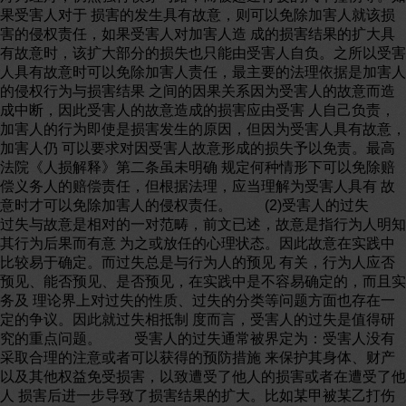
果受害人对于 损害的发生具有故意，则可以免除加害人就该损
害的侵权责任，如果受害人对加害人造 成的损害结果的扩大具
有故意时，该扩大部分的损失也只能由受害人自负。之所以受害
人具有故意时可以免除加害人责任，最主要的法理依据是加害人
的侵权行为与损害结果 之间的因果关系因为受害人的故意而造
成中断，因此受害人的故意造成的损害应由受害 人自己负责，
加害人的行为即使是损害发生的原因，但因为受害人具有故意，
加害人仍 可以要求对因受害人故意形成的损失予以免责。最高
法院《人损解释》第二条虽未明确 规定何种情形下可以免除赔
偿义务人的赔偿责任，但根据法理，应当理解为受害人具有 故
意时才可以免除加害人的侵权责任。 (2)受害人的过失
过失与故意是相对的一对范畴，前文已述，故意是指行为人明知
其行为后果而有意 为之或放任的心理状态。因此故意在实践中
比较易于确定。而过失总是与行为人的预见 有关，行为人应否
预见、能否预见、是否预见，在实践中是不容易确定的，而且实
务及 理论界上对过失的性质、过失的分类等问题方面也存在一
定的争议。因此就过失相抵制 度而言，受害人的过失是值得研
究的重点问题。 受害人的过失通常被界定为：受害人没有
采取合理的注意或者可以获得的预防措施 来保护其身体、财产
以及其他权益免受损害，以致遭受了他人的损害或者在遭受了他
人 损害后进一步导致了损害结果的扩大。比如某甲被某乙打伤