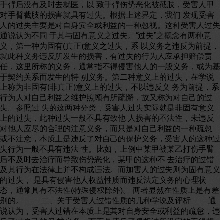
手臂后没有及时去就医，以 致手臂伤势恶化被截肢，受害人甲
对手臂截肢的损害就具有过失。根据上述界定，我们 发现受害
人的过失主要是对自身安全或利益的一种忽视。这种受害人过失
通说认为不同 于其与固有意义之过失。“过失”之概念有两种意
义，第一种为固有(真正)意义之过失，系 以义务之违反为前提，
就此种义务违反所发生的损害，有过失的行为人应承担赔偿责
任，这里所称的义务，通常指不得侵害他人的一般义务，或为基
于契约关系而发生的特 别义务。第二种意义上的过失，在学说
上称为非固有(非真正)意义上的过失，不以违反义 务为前提，系
行为人对自己利益之维护照顾有所疏懈，故又称为对自己的过
失。参照过 失的这两种分类，受害人过失实际就是非固有意义
上的过失，此种过失一般不具有致他 人损害的不法性，未违反
对他人应尽的合理的注意义务，而只是对自己利益的一种疏忽
或不注意，本质上是违反了对自己的保护义务，受害人的这种过
失行为一般不具有违法 性。比如，上例中某甲被某乙打伤手臂
后不及时去治疗而导致伤势恶化，某甲的这种不 去治疗的过错
及其行为在法律上并不构成违法。而加害人的过失则为固有意义
的过失， 是具有侵害他人权益性质而违反法定义务的心理状
态，通常具有不法性(特殊侵权除外)。 两者显然在性质上是有差
别的。 二、关于受害人过错性质的几种学说及评析 通
说认为，受害人过错在本质上是其对自身安全或利益的疏怠，违