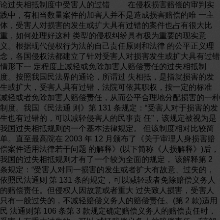
论过失相抵制度中受害人的过错 在侵权损害赔偿的审判实
践中，有相当数量案件的加害人并不是造成损害赔偿的唯 一主
体，受害人对损害的发生或扩大具有过错的案件也占有很大比
重，如何处理好这种 类型的侵权纠纷具有极为重要的现实意
义。根据现代侵权行为法的自己责任原则和法律 的公平正义理
念，各国侵权法都建立了针对受害人对损害发生或扩大具有过错
情形下一 定程度上减轻或免除加害人赔偿责任的过失相抵制
度。按照我国民法界的通论，所谓过 失相抵，是指就损害的发
生或扩大，受害人具有过错，法院可依其职权，按一定的标准
减轻或者免除加害人赔偿责任，从而公平合理地分配损害的一种
制度。我国《民法通 则》第 131 条规定：“受害人对于损害的发
生也有过错的，可以减轻侵害人的民事责 任”，该规定被视为是
我国过失相抵规则的一个基本法律规定。 但该制度相对比较简
单。直至最高院在 2003 年 12 月颁布了《关于审理人身损害赔
偿案件适用法律若干问题 的解释》(以下简称《人损解释》)后，
我国的过失相抵规则才有了一个较为全面的规定， 该解释第 2
条规定：“受害人对同一损害的发生或者扩大有故意、过失的，
依照民法通则 第 131 条的规定，可以减轻或者免除赔偿义务人
的赔偿责任。但侵权人因故意或者重大 过失致人损害，受害人
只有一般过失的，不减轻赔偿义务人的赔偿责任。(第 2 款)适用
民 法通则第 106 条第 3 款规定确定赔偿义务人的赔偿责任时，