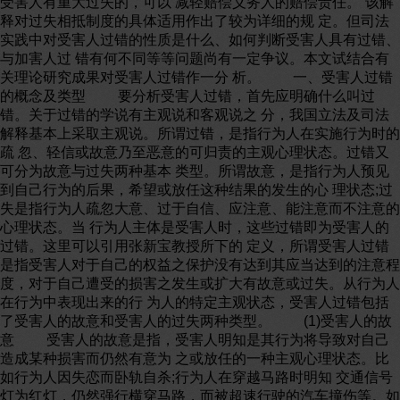
受害人有重大过失的，可以 减轻赔偿义务人的赔偿责任。”该解
释对过失相抵制度的具体适用作出了较为详细的规 定。但司法
实践中对受害人过错的性质是什么、如何判断受害人具有过错、
与加害人过 错有何不同等等问题尚有一定争议。本文试结合有
关理论研究成果对受害人过错作一分 析。 一、受害人过错
的概念及类型 要分析受害人过错，首先应明确什么叫过
错。关于过错的学说有主观说和客观说之 分，我国立法及司法
解释基本上采取主观说。所谓过错，是指行为人在实施行为时的
疏 忽、轻信或故意乃至恶意的可归责的主观心理状态。过错又
可分为故意与过失两种基本 类型。所谓故意，是指行为人预见
到自己行为的后果，希望或放任这种结果的发生的心 理状态;过
失是指行为人疏忽大意、过于自信、应注意、能注意而不注意的
心理状态。当 行为人主体是受害人时，这些过错即为受害人的
过错。这里可以引用张新宝教授所下的 定义，所谓受害人过错
是指受害人对于自己的权益之保护没有达到其应当达到的注意程
度，对于自己遭受的损害之发生或扩大有故意或过失。从行为人
在行为中表现出来的行 为人的特定主观状态，受害人过错包括
了受害人的故意和受害人的过失两种类型。 (1)受害人的故
意 受害人的故意是指，受害人明知是其行为将导致对自己
造成某种损害而仍然有意为 之或放任的一种主观心理状态。比
如行为人因失恋而卧轨自杀;行为人在穿越马路时明知 交通信号
灯为红灯，仍然强行横穿马路，而被超速行驶的汽车撞伤等。如