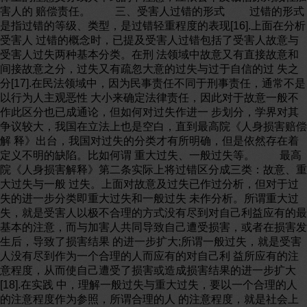
害人的 赔偿责任。 三、受害人过错的形式 过错的形式
是指过错的等级、类型，是过错轻重程度的表现[16].上面在分析
受害人 过错的概念时，已提及受害人过错包括了受害人故意与
受害人过失两种基本分类。在刑 法领域中故意又有直接故意和
间接故意之分，过失又有疏忽大意的过失与过于自信的过 失之
分[17].在民法领域中，因为民事责任不同于刑事责任，通常不是
以行为人主观恶性 大小来确定法律责任，因此对于故意一般不
作此区分也已成通论，但如何对过失作进一 步划分，学界对其
争议较大，我国在立法上也是空白，直到最高院《人身损害赔偿
解 释》出台，我国对过失的分类才有所明确，但是依然存在着
定义不明的缺陷。比如何谓 重大过失、一般过失等。 最高
院《人身损害解释》第二条实际上将过错区分成三类：故意、重
大过失与一般 过失。上面对故意及过失已作过分析，但对于过
失的进一步分类即重大过失和一般过失 未作分析。所谓重大过
失，就是受害人以极不合理的方式没有尽到对自己利益应有的最
基本的注意，而与加害人共同导致自己遭受损害，或者在损害发
生后，导致了损害结果 的进一步扩大;所谓一般过失，就是受害
人没有尽到作为一个合理的人而应有的对自己利 益所应有的注
意程度，从而使自己遭受了损害或造成损害结果的进一步扩大
[18].在实践 中，理解一般过失与重大过失，要以一个合理的人
的注意程度作为参照，所谓合理的人 的注意程度，就是社会上