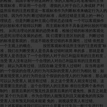
的检验。我国学者中持这两种主 张的人都有[19].笔者倾向主张
客观标准，即采用一个合理、谨慎的人对于自己人身或财 产利
益所应有的注意程度这一客观标准作为判断标准来确定行为人的
过错。因为作为判 断过错的标准，虽然过错是主观上的一种心
理状态，但是判断这种主观心理状态必须有 一个可以客观操作
的比较标准才能得以判断，而主观标准并不具备这种比较的可能
性。 从民法理论的发展的趋势来看，检验过错的标准的客观化
也是民法理论发展的必然。我 们需要注意区别的是，判断过错
的标准是客观的，但这不能改变过错的本质属性，过错 依然是
一个主观上的概念。 按照客观标准说所主张的“注意程度”标
准，我们在判断受害人是否具备过错时就简 单的多，那就是看
受害人是否违反了一个合理的人对于自己利益应有的注意程度，
当受 害人没有达到一个合理的人对自己利益应有的注意程度
时，就认为其有过错。法院在确 定受害人过错时，应当将这样
的一个假设的合理人的行为与实际的受害人的行为相比 较，如
果发现受害人的行为符合这个假设的合理人的行为标准，那么就
可以认为受害人 就没有过错，反之这个受害人就没有过错。这
里需要注意的是，这个合理的人的注意标 准往往受两个条件的
制约：损害后果的可预见性及损害后果的可避免性。换言之就是
对 某个行为后果，作为合理的人能预见到且又能避免的而实际
受害人没有预见到或未能避 免的，就视该受害人有过错。
用上述客观标准我们可以对什么是重大过失与一般过失进行判