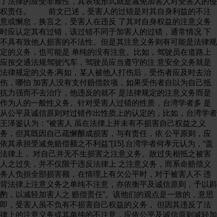
了法律的应受非难性，其表现形式就是减免加害人对受害人的侵
权责任。 前文已述，受害人的过错是对其自身利益的不注
意或懈怠，换言之，受害人在违反 了其对自身权益的注意义务
时应认定其有过错，该过错不同于加害人的过错，通常情况 下
不具有致他人损害的不法性。但是其注意义务则有可能是法律规
定的义务，也可能是 单纯的没有注意。比如，驾驶员在道路上
应按交通法规驾驶汽车，驾驶员应当遵守的注 意安全义务就是
法律规定的义务;再如，某人被他人打伤后，受伤者应及时去治
伤，哪怕 加害人没有支付赔偿款项，如果受伤者自以为自己抵
抗力强而不去治疗，他违反的就不 是法律规定的注意义务而是
作为人的一般性义务。针对受害人过错的性质，台湾学者多 是
从公平及诚信原则对过错作出性质上的认定的，比如，台湾学者
王泽鉴认为：“被害人 虽在法律上并未有不损害自己权益之义
务，但其既因自己疏懈酿成损害，与有责任，依 公平原则，应
依其承担受减免赔偿额之不利益”[15].台湾学者何孝元认为，“盖
法律上， 对自己并无不生损害之注意义务。故过失相抵之被害
人之过失，并不仅限于违反法律上 之注意义务，而系命赔偿义
务人负担全部损害额，在情理上有欠公平时，对于被害人不 违
背法律上注意义务之单纯不注意，亦依衡平及诚信原则，予以斟
酌，以减轻加害人之 赔偿责任”。该他们的观点是一致的，意思
即，受害人虽不负有不损害自己权益的义务， 但因其违反了法
律上的注意义务或其单纯的不注意，应依公平及诚信原则减轻加