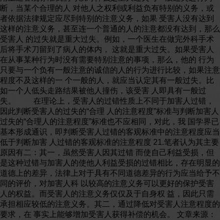
断，当某个合理的人 对他人之权利或利益负有特别的义务，或
者依据法律规定应尽到特别的注意义务，如果 受害人没有达到
这样的注意义务，甚至连一个普通的人的注意都没有达到，那么
受害人 的过失就是重大过失。例如，一个医生在做完外科手术
后将手术刀留到了病人的体内， 这就是重大过失。如果受害人
在从事某种行为时没有需要特别注意的事项，那么，他的 行为
只要与一个负有一般注意的诚信的人的行为进行比较，如果注意
程度不及这样的一 个一般的人，就应当认定其有一般过失。比
如一个人低头走路结果被他人撞伤，该受害 人即具有一般过
失。 在理论上，受害人的过错性质上不同于加害人过错，
因此判断受害人的过失的“合理 人的注意程度”标准与判断加害人
过失的“合理人的注意程度”标准也不应相同，对此，我 国学界已
基本形成通识，即判断受害人过错的客观标准中的注意程度应当
低于判断加害 人过错的客观标准的注意程度 21.笔者认为其主要
原因有二：其一，虽然受害人因其过错 而使自己利益受损，但
是这种过错与加害人的使他人利益受损的过错相比，存在明显的
道德上的差异，法律上对于具有不同道德差异的行为应当给予不
同的评价，对加害人科 以较高的注意义务可以更好的保护受害
人的权益。而受害人的注意义务仅仅及于自身权 益，因此只需
承担相应较低的注意义务。其二，通过降低对受害人注意程度的
要求，在 事实上能够增加受害人获得补偿的机会。 文章来源：