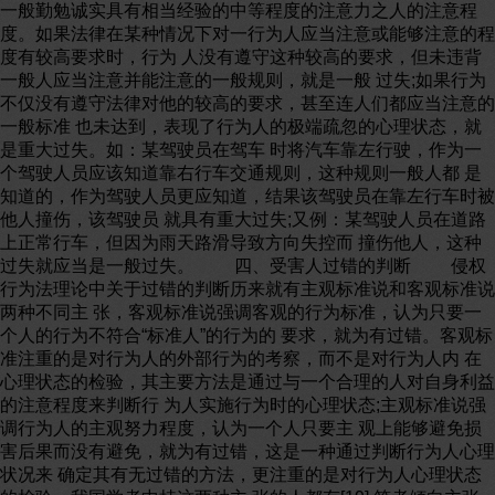
一般勤勉诚实具有相当经验的中等程度的注意力之人的注意程
度。如果法律在某种情况下对一行为人应当注意或能够注意的程
度有较高要求时，行为 人没有遵守这种较高的要求，但未违背
一般人应当注意并能注意的一般规则，就是一般 过失;如果行为
不仅没有遵守法律对他的较高的要求，甚至连人们都应当注意的
一般标准 也未达到，表现了行为人的极端疏忽的心理状态，就
是重大过失。如：某驾驶员在驾车 时将汽车靠左行驶，作为一
个驾驶人员应该知道靠右行车交通规则，这种规则一般人都 是
知道的，作为驾驶人员更应知道，结果该驾驶员在靠左行车时被
他人撞伤，该驾驶员 就具有重大过失;又例：某驾驶人员在道路
上正常行车，但因为雨天路滑导致方向失控而 撞伤他人，这种
过失就应当是一般过失。 四、受害人过错的判断 侵权
行为法理论中关于过错的判断历来就有主观标准说和客观标准说
两种不同主 张，客观标准说强调客观的行为标准，认为只要一
个人的行为不符合“标准人”的行为的 要求，就为有过错。客观标
准注重的是对行为人的外部行为的考察，而不是对行为人内 在
心理状态的检验，其主要方法是通过与一个合理的人对自身利益
的注意程度来判断行 为人实施行为时的心理状态;主观标准说强
调行为人的主观努力程度，认为一个人只要主 观上能够避免损
害后果而没有避免，就为有过错，这是一种通过判断行为人心理
状况来 确定其有无过错的方法，更注重的是对行为人心理状态