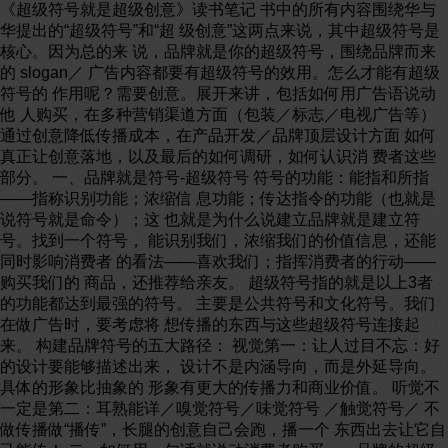
《超级符号就是超级创意》读书笔记 书中的所有内容围绕华与
华提出的“超级符号”和“超 级创意”这两点来说，其中超级符号是
核心。因为总的来 说，品牌就是你的超级符号，围绕品牌而来
的 slogan／ 广告内容都要有超级符号的效用。怎么才能有超级
符号的 作用呢？需要创意。展开来讲，包括如何用广告语说动
他 人购买，在多种营销渠道方面（包装／标志／电视广告等）
通过创意降低传播成本，在产品开发／品牌顶层设计方面 如何
真正让创意落地，以及最后的如何调研，如何认识消 费者这些
部分。 一、品牌就是符号-超级符号 符号的功能：能指和所指
——指称识别功能；浓缩信 息功能；传达指令的功能（也就是
说符号就是命令）；这 也就是为什么说建立品牌就是建立符
号。找到一个符号， 能识别我们，浓缩我们的价值信息，还能
同时影响消费者 的看法——喜欢我们；指挥消费者的行动——
购买我们的 商品，还推荐给亲友。 超级符号指的就是以上3者
的功能都达到最强的符号。 主要是公共符号和文化符号。我们
在做广告时，要考虑将 想传播的东西与这些超级符号连接起
来。 构建品牌符号的五大路径： 视觉第一：让人过目不忘：好
的设计要能够描述出来， 设计不是内涵导向，而是外延导向。
具体的形象比抽象的 形象有更大的传播力和商业价值。 听觉不
一定是第二：耳熟能详／嗅觉符号／味觉符号 ／触觉符号／ 不
做传播做“播传”，长腿的创意自己会跑，播一个 东西出去让它自