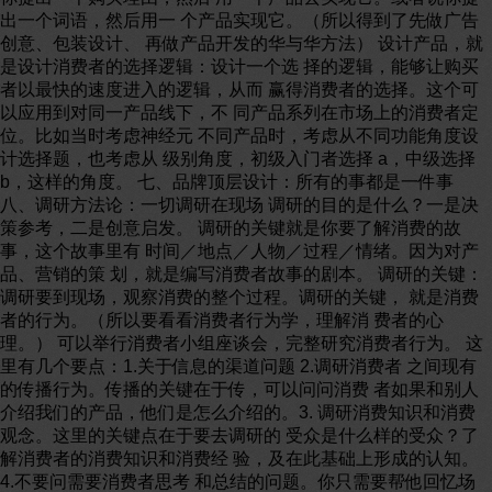
出一个词语，然后用一 个产品实现它。（所以得到了先做广告
创意、包装设计、 再做产品开发的华与华方法） 设计产品，就
是设计消费者的选择逻辑：设计一个选 择的逻辑，能够让购买
者以最快的速度进入的逻辑，从而 赢得消费者的选择。这个可
以应用到对同一产品线下，不 同产品系列在市场上的消费者定
位。比如当时考虑神经元 不同产品时，考虑从不同功能角度设
计选择题，也考虑从 级别角度，初级入门者选择 a，中级选择
b，这样的角度。 七、品牌顶层设计：所有的事都是一件事
八、调研方法论：一切调研在现场 调研的目的是什么？一是决
策参考，二是创意启发。 调研的关键就是你要了解消费的故
事，这个故事里有 时间／地点／人物／过程／情绪。因为对产
品、营销的策 划，就是编写消费者故事的剧本。 调研的关键：
调研要到现场，观察消费的整个过程。调研的关键， 就是消费
者的行为。（所以要看看消费者行为学，理解消 费者的心
理。） 可以举行消费者小组座谈会，完整研究消费者行为。 这
里有几个要点：1.关于信息的渠道问题 2.调研消费者 之间现有
的传播行为。传播的关键在于传，可以问问消费 者如果和别人
介绍我们的产品，他们是怎么介绍的。3. 调研消费知识和消费
观念。这里的关键点在于要去调研的 受众是什么样的受众？了
解消费者的消费知识和消费经 验，及在此基础上形成的认知。
4.不要问需要消费者思考 和总结的问题。你只需要帮他回忆场