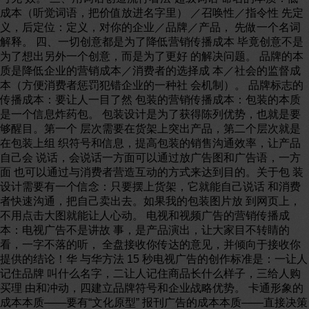
成本（听觉词语，把价值放进名字里） ／召唤性／指令性 先定
义，后定位：定义，对你的企业／品牌／产品， 先做一个名词
解释。 四、一切创意都是为了降低营销传播成本 毕竟创意不是
为了想出另外一个创意，而是为了更好 的解决问题。 品牌的本
质是降低企业的营销成本／消费者的选择成 本／社会的监督成
本（方便消费者惩罚犯错企业的一种社 会机制）。 品牌标志的
传播成本：要让人一目了然 包装的营销传播成本：包装的本质
是一个信息炸药包。 包装设计是为了获得陈列优势，也就是要
够醒目。第一个 层次需要在货架上突出产品，第二个层次就是
在包装上组 织符号和信息，提高包装的销售沟通效率，让产品
自己会 说话，会说话一方面可以通过放广告图和广告语，一方
面 也可以通过与消费者营造互动的方式来达到目的。关于包 装
设计需要有一个信念：只要摆上货架，它就能自己说话 和消费
者快速沟通，把自己卖出去。如果我的包装图片放 到网页上，
不用点击大图就能让人心动。 电视和视频广告的营销传播成
本：电视广告不是讲故 事，是产品演出，让大家目不转睛的
看，一字不落的听， 全盘接收你传达的意见，并倾向于接收你
提供的结论！华 与华方法 15 秒电视广告的创作标准是：一让人
记住品牌 叫什么名字，二让人记住商品长什么样子，三给人购
买理 由和冲动，四建立品牌符号和企业战略优势。 卡通形象的
成本本质——要有“文化原型” 报刊广告的成本本质——直接决策