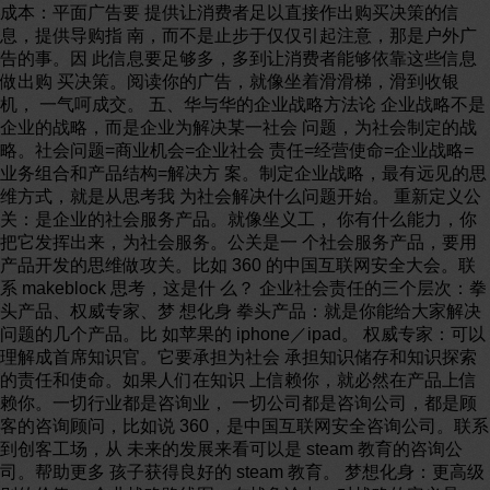
成本：平面广告要 提供让消费者足以直接作出购买决策的信
息，提供导购指 南，而不是止步于仅仅引起注意，那是户外广
告的事。因 此信息要足够多，多到让消费者能够依靠这些信息
做出购 买决策。阅读你的广告，就像坐着滑滑梯，滑到收银
机， 一气呵成交。 五、华与华的企业战略方法论 企业战略不是
企业的战略，而是企业为解决某一社会 问题，为社会制定的战
略。社会问题=商业机会=企业社会 责任=经营使命=企业战略=
业务组合和产品结构=解决方 案。制定企业战略，最有远见的思
维方式，就是从思考我 为社会解决什么问题开始。 重新定义公
关：是企业的社会服务产品。就像坐义工， 你有什么能力，你
把它发挥出来，为社会服务。公关是一 个社会服务产品，要用
产品开发的思维做攻关。比如 360 的中国互联网安全大会。联
系 makeblock 思考，这是什 么？ 企业社会责任的三个层次：拳
头产品、权威专家、梦 想化身 拳头产品：就是你能给大家解决
问题的几个产品。比 如苹果的 iphone／ipad。 权威专家：可以
理解成首席知识官。它要承担为社会 承担知识储存和知识探索
的责任和使命。如果人们在知识 上信赖你，就必然在产品上信
赖你。一切行业都是咨询业， 一切公司都是咨询公司，都是顾
客的咨询顾问，比如说 360，是中国互联网安全咨询公司。联系
到创客工场，从 未来的发展来看可以是 steam 教育的咨询公
司。帮助更多 孩子获得良好的 steam 教育。 梦想化身：更高级