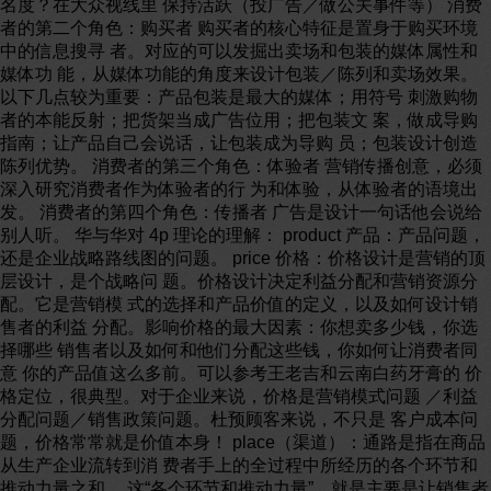
名度？在大众视线里 保持活跃（投广告／做公关事件等） 消费
者的第二个角色：购买者 购买者的核心特征是置身于购买环境
中的信息搜寻 者。对应的可以发掘出卖场和包装的媒体属性和
媒体功 能，从媒体功能的角度来设计包装／陈列和卖场效果。
以下几点较为重要：产品包装是最大的媒体；用符号 刺激购物
者的本能反射；把货架当成广告位用；把包装文 案，做成导购
指南；让产品自己会说话，让包装成为导购 员；包装设计创造
陈列优势。 消费者的第三个角色：体验者 营销传播创意，必须
深入研究消费者作为体验者的行 为和体验，从体验者的语境出
发。 消费者的第四个角色：传播者 广告是设计一句话他会说给
别人听。 华与华对 4p 理论的理解： product 产品：产品问题，
还是企业战略路线图的问题。 price 价格：价格设计是营销的顶
层设计，是个战略问 题。价格设计决定利益分配和营销资源分
配。它是营销模 式的选择和产品价值的定义，以及如何设计销
售者的利益 分配。影响价格的最大因素：你想卖多少钱，你选
择哪些 销售者以及如何和他们分配这些钱，你如何让消费者同
意 你的产品值这么多前。可以参考王老吉和云南白药牙膏的 价
格定位，很典型。对于企业来说，价格是营销模式问题 ／利益
分配问题／销售政策问题。杜预顾客来说，不只是 客户成本问
题，价格常常就是价值本身！ place（渠道）：通路是指在商品
从生产企业流转到消 费者手上的全过程中所经历的各个环节和
推动力量之和。 这“各个环节和推动力量”，就是主要是让销售者