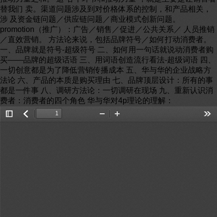
替我们 卖。渠道问题涉及到对价格体系的控制，和产品相关，
涉 及资金链问题／供应链问题／商业模式创新问题。
promotion（推广）：广告／销售／促进／公共关系／ 人员推销
／直效营销。 方法论来说，包括品牌符号／如何打动消费者。
一、品牌就是符号-超级符号 二、如何用一句话就说动消费者购
买——品牌的超级话语 三、用词语创造流行看法-超级词语 四、
一切创意都是为了降低营销传播成本 五、华与华的企业战略方
法论 六、产品的本质是购买理由 七、品牌顶层设计：所有的事
都是一件事 八、调研方法论：一切调研在现场 九、重新认识消
费者：消费者的四个角色 华与华对4p理论的理解：
Toggle
返
Zoom
Zoom
Too
Sidebar
回
Out
In