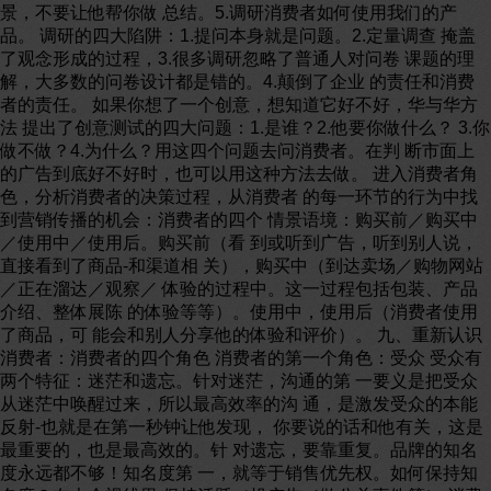
景，不要让他帮你做 总结。5.调研消费者如何使用我们的产
品。 调研的四大陷阱：1.提问本身就是问题。2.定量调查 掩盖
了观念形成的过程，3.很多调研忽略了普通人对问卷 课题的理
解，大多数的问卷设计都是错的。4.颠倒了企业 的责任和消费
者的责任。 如果你想了一个创意，想知道它好不好，华与华方
法 提出了创意测试的四大问题：1.是谁？2.他要你做什么？ 3.你
做不做？4.为什么？用这四个问题去问消费者。在判 断市面上
的广告到底好不好时，也可以用这种方法去做。 进入消费者角
色，分析消费者的决策过程，从消费者 的每一环节的行为中找
到营销传播的机会：消费者的四个 情景语境：购买前／购买中
／使用中／使用后。购买前（看 到或听到广告，听到别人说，
直接看到了商品-和渠道相 关），购买中（到达卖场／购物网站
／正在溜达／观察／ 体验的过程中。这一过程包括包装、产品
介绍、整体展陈 的体验等等）。使用中，使用后（消费者使用
了商品，可 能会和别人分享他的体验和评价）。 九、重新认识
消费者：消费者的四个角色 消费者的第一个角色：受众 受众有
两个特征：迷茫和遗忘。针对迷茫，沟通的第 一要义是把受众
从迷茫中唤醒过来，所以最高效率的沟 通，是激发受众的本能
反射-也就是在第一秒钟让他发现， 你要说的话和他有关，这是
最重要的，也是最高效的。针 对遗忘，要靠重复。品牌的知名
度永远都不够！知名度第 一，就等于销售优先权。如何保持知