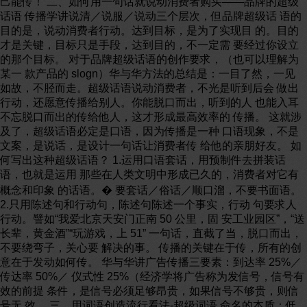
己能传！ 二、如何用一句话就说动消费者购买——品牌的超级
话语 传播学讲说清／说服／说动三个层次，但品牌超级话 语的
目的是，说动消费者行动。达到目标，是为了实现目 的。目的
才是关键，目标只是手段，达到目的，不一定需 要经过你设立
的那个目标。 对于品牌超级话语的创作要求，（也可以理解为
某一 款产品的 slogn）华与华方法的总结是：一目了然，一见
如故，不胫而走。超级话语说动消费者，不光是听到后会 做出
行动，还愿意传播给别人。你能脱口而出，听到的人 也能入耳
不忘脱口而出的传给他人，这才形成最高效率的 传播。 这就涉
及了，超级话语必定是口语，因为传播是一种 口语现象，不是
文案，是说话，是设计一句话让消费者传 给他的亲朋好友。 如
何写出这种超级话语？ 1.运用口语套话，用预制件去拼装话
语，也就是运用 那些在人类文明中形成已久的，消费者对它有
概念和印象 的话语。� 要套话／俗话／顺口溜，不要书面语。
2.只用陈述句和行动句，陈述句陈述一个事实，行动 句要求人
行动。譬如“我爱北京天安门正南 50 公里，固 安工业园区”，“送
长辈，黄金酒”“玩游戏，上 51” 一句话，直截了当，脱口而出，
不要绕弯子，关心要 解决的事。 传播的关键在于传，所有的创
意在于发动如何传。 华与华讲广告传播三要素：到达率 25%／
传达率 50%／ 仪式性 25%（经济学将广告称为发信号，信号有
效的前提 条件，是信号必须足够昂贵，如果信号不够贵，则信
号无 效。 三、用词语创造流行看法-超级词语 命名的本质：低