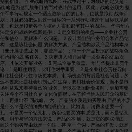
别的价值。 企业战略路线图：在战争论中，对战略的定义是：
战 略是为达到战争目的而对战斗的运用。因此，战略必须为 整
个军事行动规定一个适应战争目的的目标，也就是拟订 战争计
划；并且必须把达到这一目标的一系列行动和这个 目标联系起
来，也就是拟定各个占据的方案和部署其中的 战斗。 华与华方
法定义的战略路线图是指： 1.定义我们的棋盘——企业社会责
任和使命，要解决 什么问题。 2.设计我们的业务组合和产品结
构，这是该社会问题 的解决方案。产品结构涉及产品结构本身
（要开展哪些业 务，哪些产品）；每一个产品扮演的战略角色
和承担的战 略任务。 3.决定进入和开展哪一块业务的先后次
序。 4.依次开展业务； 5.完成全品类覆盖。 华与华提出非竞争
论：1 是盯住顾客，比盯住对手重要； 2 是企业社会责任导向，
盯住社会比盯住市场更本质。市 场机会的背后是社会问题，永
远不要忘记是社会机制让你 生存，要用社会价值观，而不是市
场利益观来看待自己的 业务。所以在做国际业务时，更加需要
关注各个不同社会 的文化价值观，在了解当地人民群众的基础
上，再推出不 同战略。 六、产品的本质是购买理由 产品的本质
是什么？是它的消费功能或价值。比如说， 消费者想要一个
孔，于是买一个钻孔机，所以他要买的本 质是孔，而不是钻孔
机。用华与华的方法来说，产品的本 质，就是它的购买理由，
而这个购买理由就是一句话，甚 至一个词，产品的开发，就是
你提出一个购买理由，然后 用一个产品去实现它。或者说你提