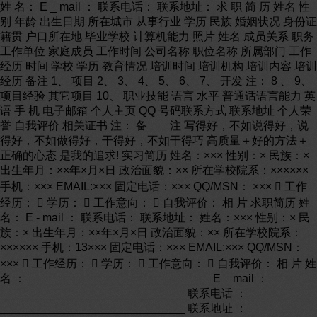
姓 名： E _ mail ： 联系电话： 联系地址： 求 职 简 历 姓名 性
别 年龄 出生日期 所在城市 从事行业 学历 民族 婚姻状况 身份证
籍贯 户口所在地 毕业学校 计算机能力 照片 姓名 成员关系 职务
工作单位 家庭成员 工作时间 公司名称 职位名称 所属部门 工作
经历 时间 学校 学历 教育情况 培训时间 培训机构 培训内容 培训
经历 备注 1、 项目 2、 3、 4、 5、 6、 7、 开发 注： 8 、 9、
项目经验 其它项目 10、 职业技能 语言 水平 普通话语言能力 英
语 手 机 电子邮箱 个人主页 QQ 号码联系方式 联系地址 个人荣
誉 自我评价 相关证书 注： 备 注 写得好，不如说得好，说
得好，不如做得好，干得好，不如干得巧 高质量＋好的方法＋
正确的心态 是我的追求! 实习简历 姓名：××× 性别：× 民族：×
出生年月：××年×月×日 政治面貌：×× 所在学校院系：××××××
手机：××× EMAIL:××× 固定电话：××× QQ/MSN： ×××  工作
经历：  学历：  工作意向：  自我评价： 相 片 求职简历 姓
名： E - mail ： 联系电话： 联系地址： 姓名：××× 性别：× 民
族：× 出生年月：××年×月×日 政治面貌：×× 所在学校院系：
×××××× 手机：13××× 固定电话：××× EMAIL:××× QQ/MSN：
×××  工作经历：  学历：  工作意向：  自我评价： 相 片 姓
名 ：_____________________________ E _ mail ：
_____________________________ 联系电话 ：
_____________________________ 联系地址 ：