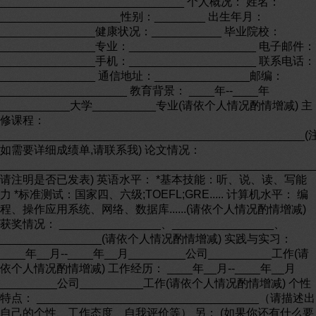
_____________________________ 个人概况： 姓名：
___________________性别：________ 出生年月：
_______________健康状况：___________ 毕业院校：
_______________专业：____________________ 电子邮件：
_______________手机：____________________ 联系电话：
_______________ 通信地址：_______________邮编：
____________________ 教育背景： ____年--____年
___________大学__________专业(请依个人情况酌情增减) 主
修课程：
________________________________________________
如需要详细成绩单,请联系我) 论文情况：
________________________________________________
请注明是否已发表) 英语水平： *基本技能：听、说、读、写能
力 *标准测试：国家四、六级;TOEFL;GRE..... 计算机水平： 编
程、操作应用系统、网络、数据库......(请依个人情况酌情增减)
获奖情况： ________________、________________、
________________(请依个人情况酌情增减) 实践与实习：
____年__月--____年__月_________公司__________工作(请
依个人情况酌情增减) 工作经历： ____年__月--____年__月
_________公司__________工作(请依个人情况酌情增减) 个性
特点： ___________________________________（请描述出
自己的个性、工作态度、自我评价等） 另： (如果你还有什么要