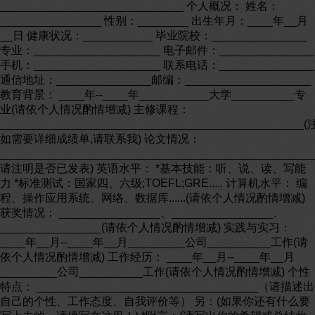
_____________________________ 个人概况： 姓名：
________________ 性别：________ 出生年月：____年__月
__日 健康状况：___________ 毕业院校：_______________
专业：____________________ 电子邮件：_______________
手机：____________________ 联系电话：_______________
通信地址：_______________邮编：____________________
教育背景： ____年--____年___________大学__________专
业(请依个人情况酌情增减) 主修课程：
________________________________________________
如需要详细成绩单,请联系我) 论文情况：
________________________________________________
请注明是否已发表) 英语水平： *基本技能：听、说、读、写能
力 *标准测试：国家四、六级;TOEFL;GRE..... 计算机水平： 编
程、操作应用系统、网络、数据库......(请依个人情况酌情增减)
获奖情况： ________________、________________、
________________(请依个人情况酌情增减) 实践与实习：
____年__月--____年__月_________公司__________工作(请
依个人情况酌情增减) 工作经历： ____年__月--____年__月
_________公司__________工作(请依个人情况酌情增减) 个性
特点： ___________________________________（请描述出
自己的个性、工作态度、自我评价等） 另：(如果你还有什么要