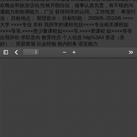
欢晚会和旅游活动,性格开朗自信，做事认真负责，有不错的沟
通能力和协调能力，广泛 获得同学的认同。 工作性质： 希望行
业： 目标地点： 期望薪水： 目标职能： 2006/9--2010/6 ××××
大学 ××××专业 本科 我所学的课程包括××××专业相关课程如
××××等等,××××类少量课程如××××等,××××类课程 如××××等等
自我评价 求职意向 教育经历 个人信息 http%3A// 英语（良
好）： 所获奖项 社会经验 校内职务 语言能力
Toggle
返
Zoom
Zoom
Too
Sidebar
回
Out
In