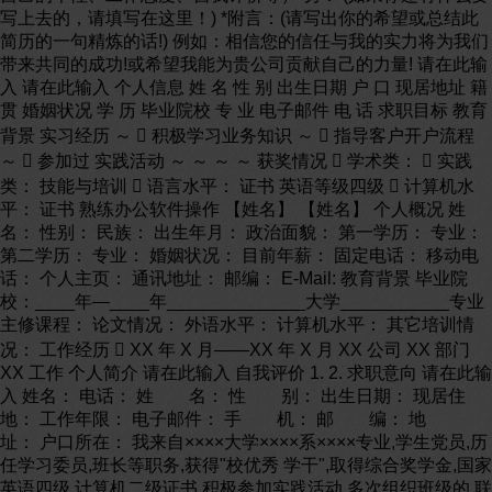
写上去的，请填写在这里！) *附言：(请写出你的希望或总结此
简历的一句精炼的话!) 例如：相信您的信任与我的实力将为我们
带来共同的成功!或希望我能为贵公司贡献自己的力量! 请在此输
入 请在此输入 个人信息 姓 名 性 别 出生日期 户 口 现居地址 籍
贯 婚姻状况 学 历 毕业院校 专 业 电子邮件 电 话 求职目标 教育
背景 实习经历 ～  积极学习业务知识 ～  指导客户开户流程
～  参加过 实践活动 ～ ～ ～ ～ 获奖情况  学术类：  实践
类： 技能与培训  语言水平： 证书 英语等级四级  计算机水
平： 证书 熟练办公软件操作 【姓名】 【姓名】 个人概况 姓
名： 性别： 民族： 出生年月： 政治面貌： 第一学历： 专业：
第二学历： 专业： 婚姻状况： 目前年薪： 固定电话： 移动电
话： 个人主页： 通讯地址： 邮编： E-Mail: 教育背景 毕业院
校：____年—____年______________大学___________专业
主修课程： 论文情况： 外语水平： 计算机水平： 其它培训情
况： 工作经历  XX 年 X 月——XX 年 X 月 XX 公司 XX 部门
XX 工作 个人简介 请在此输入 自我评价 1. 2. 求职意向 请在此输
入 姓名： 电话： 姓 名： 性 别： 出生日期： 现居住
地： 工作年限： 电子邮件： 手 机： 邮 编： 地
址： 户口所在： 我来自××××大学××××系××××专业,学生党员,历
任学习委员,班长等职务,获得"校优秀 学干",取得综合奖学金,国家
英语四级,计算机二级证书.积极参加实践活动,多次组织班级的 联