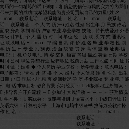
写上去的，请填写在这里！) *附言：(请写出你的希望或总结此
简历的一句精炼的话!) 例如：相信您的信任与我的实力将为我们
带来共同的成功!或希望我能为贵公司贡献自己的力量! 姓 名： E
_ mail ： 联系电话： 联系地址： 姓 名： E _ mail ： 联系电
话： 联系地址： 个 人 简 历(一) 姓名 性别 出生年 月 民族 政治
面貌 身高 学制 学历 户籍 专业 毕业学校 技能、特长或爱好 外语
等级 计算机 个 人 履 历 时 间 单位 经 历 联 系 方 式 通讯地
址 联系电 话 E - m a i l 邮 编 自 我 评 价 姓 名 毕 业 学 校 性 别
学 历 生 日 专 业 民 族 政 治 面 貌 籍 贯 身 高 体 重 地 址 邮 编
电 邮 手 机 Q Q 电 话 博 客 空 间 语言 等级 描述 英语 日期 学校
时间 公司 职位 期望行业 应聘职位 税前月薪 工作地点 时间 证书
时间 证书 姓名 ◆ 个人简历 毕业院校： 所学专业： 联系电话：
电子邮箱： 请 在 此 替 换 个 人 照 片 个人信息 姓 名 性 别 出生
日期 户 口 现居地址 籍 贯 婚姻状况 学 历 毕业院校 专 业 电子邮
件 电 话 求职目标 教育背景 实习经历 ～  积极学习业务知识 ～
 指导客户开户流程 ～  参加过 实践活动 ～ ～ ～ ～ 获奖情况
 学术类：  实践类： 技能与培训  语言水平：中级口译证书
英语六级  计算机水平：上海市电脑中级证书 熟练办公软件操
作 姓 名 ：_____________________________ E _ mail ：
_____________________________ 联系电话 ：
_____________________________ 联系地址 ：