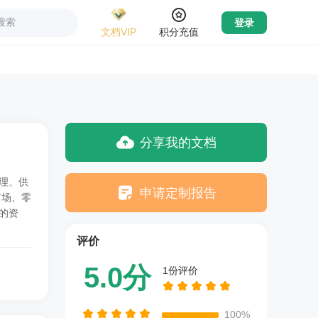
搜索
登录
文档VIP
积分充值
分享我的文档
理、供
申请定制报告
市场、零
的资
评价
5.0分
1份评价
100%