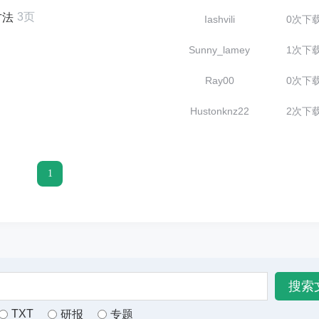
3页
方法
Iashvili
0次下
Sunny_lamey
1次下
Ray00
0次下
Hustonknz22
2次下
1
TXT
研报
专题