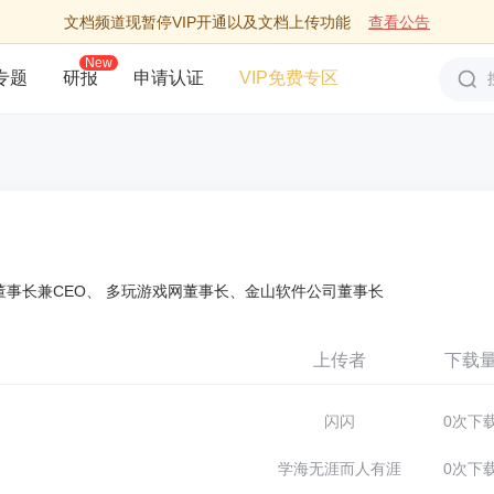
文档频道现暂停VIP开通以及文档上传功能
查看公告
New
专题
研报
申请认证
VIP免费专区
董事长兼CEO、 多玩游戏网董事长、金山软件公司董事长
上传者
下载
闪闪
0次下
学海无涯而人有涯
0次下