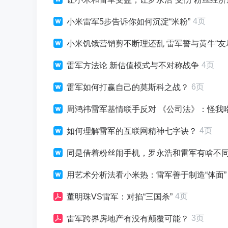
4页
小米雷军5步告诉你如何沉淀“米粉”
小米饥饿营销剪不断理还乱 雷军誓与黄牛“友
4页
雷军方法论 新估值模式与不对称战争
6页
雷军如何打赢自己的莫斯科之战？
周鸿祎雷军基情联手反对 《公司法》：怪我
4页
如何理解雷军的互联网精神七字诀？
同是借着粉丝闹手机，罗永浩和雷军有啥不
用艺术分析法看小米热：雷军善于制造“体面”
4页
董明珠VS雷军：对掐“三国杀”
3页
雷军跨界房地产有没有颠覆可能？