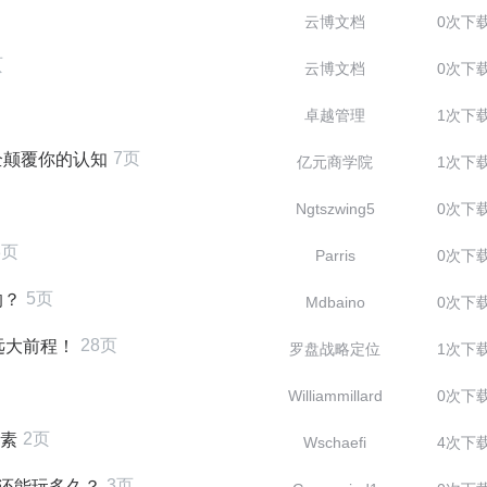
云博文档
0次下
页
云博文档
0次下
卓越管理
1次下
7页
全颠覆你的认知
亿元商学院
1次下
Ngtszwing5
0次下
3页
Parris
0次下
5页
的？
Mdbaino
0次下
28页
远大前程！
罗盘战略定位
1次下
Williammillard
0次下
2页
要素
Wschaefi
4次下
3页
济还能玩多久？