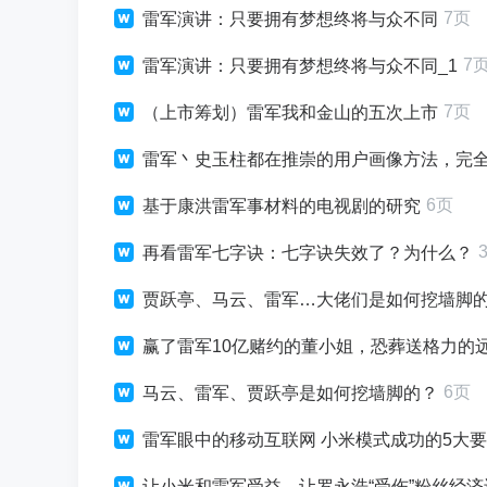
7页
雷军演讲：只要拥有梦想终将与众不同
7
雷军演讲：只要拥有梦想终将与众不同_1
7页
（上市筹划）雷军我和金山的五次上市
雷军丶史玉柱都在推崇的用户画像方法，完
6页
基于康洪雷军事材料的电视剧的研究
再看雷军七字诀：七字诀失效了？为什么？
贾跃亭、马云、雷军…大佬们是如何挖墙脚
赢了雷军10亿赌约的董小姐，恐葬送格力的
6页
马云、雷军、贾跃亭是如何挖墙脚的？
雷军眼中的移动互联网 小米模式成功的5大
让小米和雷军受益，让罗永浩“受伤”粉丝经