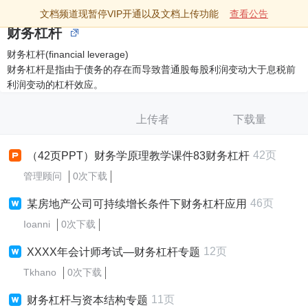
文档频道现暂停VIP开通以及文档上传功能
查看公告
财务杠杆
财务杠杆(financial leverage)
财务杠杆是指由于债务的存在而导致普通股每股利润变动大于息税前
利润变动的杠杆效应。
上传者
下载量
42页
（42页PPT）财务学原理教学课件83财务杠杆
管理顾问
0次下载
46页
某房地产公司可持续增长条件下财务杠杆应用
Ioanni
0次下载
12页
XXXX年会计师考试—财务杠杆专题
Tkhano
0次下载
11页
财务杠杆与资本结构专题