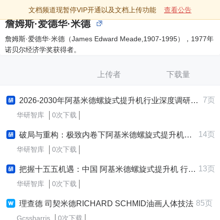
文档频道现暂停VIP开通以及文档上传功能
查看公告
詹姆斯·爱德华·米德
詹姆斯·爱德华·米德（James Edward Meade,1907-1995），1977年
诺贝尔经济学奖获得者。
上传者
下载量
7页
2026-2030年阿基米德螺旋式提升机行业深度调研与前景趋势预测报告
华研智库
0次下载
14页
破局与重构：极致内卷下阿基米德螺旋式提升机企业破局增长战略研究报告 (2025-2030版)
华研智库
0次下载
13页
把握十五五机遇：中国 阿基米德螺旋式提升机 行业及企业战略规划深度解析报告
华研智库
0次下载
85页
理查德 司契米德RICHARD SCHMID油画人体技法
Gcssharris
0次下载