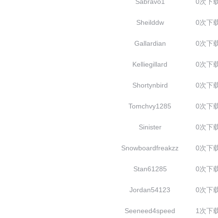
Sabravo1
0次下
Sheilddw
0次下
Gallardian
0次下
Kelliegillard
0次下
Shortynbird
0次下
Tomchvy1285
0次下
Sinister
0次下
Snowboardfreakzz
0次下
Stan61285
0次下
Jordan54123
0次下
Seeneed4speed
1次下