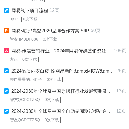
12页
网易线下项目流程
Jjf93
0次下载
50页
网易×联邦高登2020品牌合作方案-54P
智友4M9DP086
0次下载
109页
网易-传媒营销行业：2024年网易传媒营销资源推荐手册
方正
0次下载
26页
2024品质内衣白皮书-网易新闻&amp;MIOW&amp;中国服装协会-2024-28页.docx
来自星星的小胖子
0次下载
13页
2024-2030年全球及中国导螺杆行业发展预测及投资机遇研究报告==网易未发.docx
智友QCFCTZ5Q
0次下载
12页
2024-2030年全球及中国全自动晶圆测试探针台行业竞争模式及投资价值研究报告==网易未发.docx
智友QCFCTZ5Q
0次下载