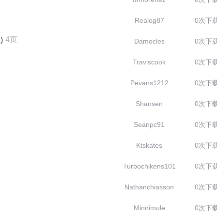
Realog87
0次下
4页
)
Damocles
0次下
Traviscook
0次下
Pevans1212
0次下
Shansen
0次下
Seanpc91
0次下
Ktskates
0次下
Turbochikens101
0次下
Nathanchiasson
0次下
Minnimule
0次下