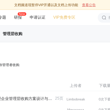
文档频道现暂停VIP开通以及文档上传功能
查看公告
New
专题
研报
申请认证
VIP免费专区
管理层收购
，也称管理者收购
。
上传者
下载
25页
理层收购方案设计与实施中的法律服务
Limbobreak
0次下
Mmorenez
0次下