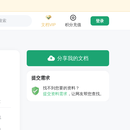
搜索
登录
文档VIP
积分充值
分享我的文档
提交需求
找不到您要的资料？
提交资料需求
，让网友帮您查找。
量
载
载