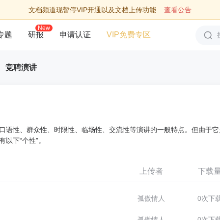
文档频道现暂停VIP开通以及文档上传功能
查看公告
New
专题
研报
申请认证
VIP免费专区
竞聘演讲
口语性、群众性、时限性、临场性、交流性等演讲的一般特点。但由于它
以下“个性”。
上传者
下载
孤傲情人
0次下
孤傲情人
0次下