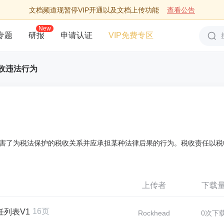
文档频道现暂停VIP开通以及文档上传功能
查看公告
New
专题
研报
申请认证
VIP免费专区
收违法行为
害了为税法保护的税收关系并应承担某种法律后果的行为。税收责任以税
上传者
下载
16页
列表V1
Rockhead
0次下