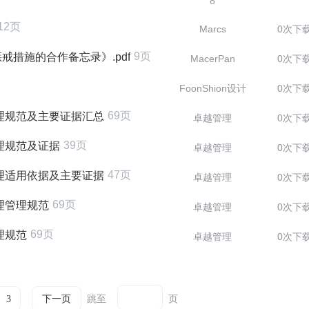
8
12页
Marcs
0次下
9页
措施的合作备忘录》.pdf
MacerPan
0次下
FoonShion设计
0次下
69页
理规范及主要证据汇总
卓越管理
0次下
39页
理规范及证据
卓越管理
0次下
47页
理适用依据及主要证据
卓越管理
0次下
69页
理管理规范
卓越管理
0次下
69页
理规范
卓越管理
0次下
跳至
页
3
下一页